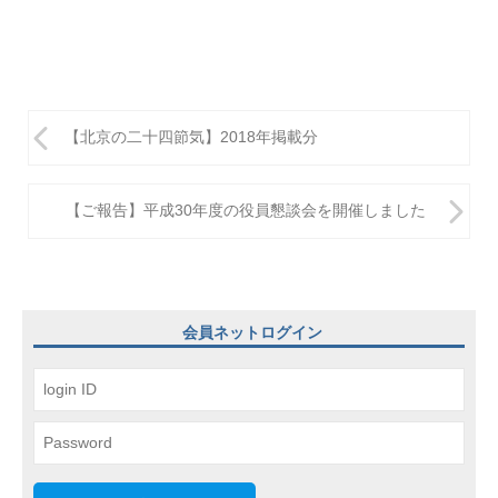
投
【北京の二十四節気】2018年掲載分
稿
ナ
【ご報告】平成30年度の役員懇談会を開催しました
ビ
ゲ
ー
会員ネットログイン
シ
ョ
ン