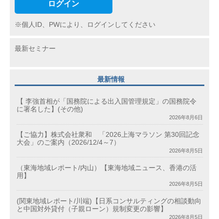
ログイン
※個人ID、PWにより、ログインしてください
最新セミナー
最新情報
【 李強首相が「国務院による出入国管理規定」の国務院令
に署名した】(その他)
2026年8月6日
【ご協力】株式会社衆和 「2026上海マラソン 第30回記念
大会」のご案内（2026/12/4～7）
2026年8月5日
（東海地域レポート/内山）【東海地域ニュース、香港の活
用】
2026年8月5日
(関東地域レポート/川端)【日系コンサルティングの相談動向
と中国対外貸付（子親ローン）規制変更の影響】
2026年8月5日