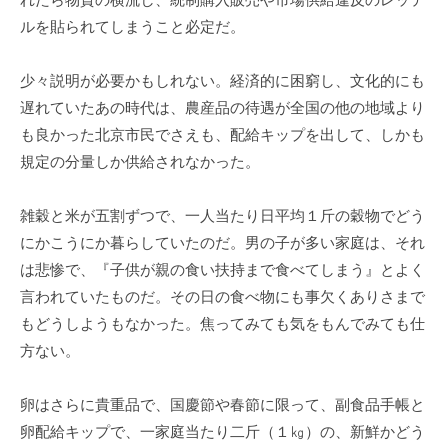
ルを貼られてしまうこと必定だ。
少々説明が必要かもしれない。経済的に困窮し、文化的にも
遅れていたあの時代は、農産品の待遇が全国の他の地域より
も良かった北京市民でさえも、配給キップを出して、しかも
規定の分量しか供給されなかった。
雑穀と米が五割ずつで、一人当たり日平均１斤の穀物でどう
にかこうにか暮らしていたのだ。男の子が多い家庭は、それ
は悲惨で、『子供が親の食い扶持まで食べてしまう』とよく
言われていたものだ。その日の食べ物にも事欠くありさまで
もどうしようもなかった。焦ってみても気をもんでみても仕
方ない。
卵はさらに貴重品で、国慶節や春節に限って、副食品手帳と
卵配給キップで、一家庭当たり二斤（１㎏）の、新鮮かどう