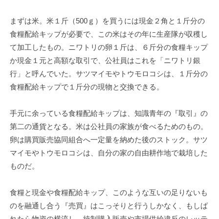
まずは米。米１斤（500ｇ）を買うには現金２角と１斤分の
食糧配給キップが必要で、この米はその年に生産隊が収穫し
て加工したもの。
ニワトリの卵１斤は、６斤分の食糧キップ
か現金１元と高額な取引で、公社員はこれを「ニワトリ銀
行」と呼んでいた。サツマイモやトウモロコシは、１斤分の
食糧配給キップで１斤分の現物と交換できる。
手元に余っている食糧配給キップは、知識青年の『取引』の
第二の通貨となる。米は公社員の家族が食べるためのもの。
卵は購買販売協同組合へ一定量を納めた後のストック。サツ
マイモやトウモロコシは、自分の家の自由耕作地で栽培した
ものだ。
食糧と現金や食糧配給キップ、このような互いの足りないも
のを融通し合う『売買』はこっそりと行うしかなく、もしば
れたら物資の横流し、統制購入販売や市場供給違反のレッテ