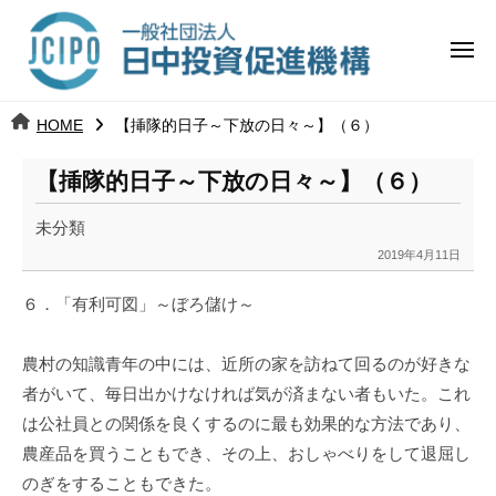
コ
日
ー
ン
中
メ
テ
ニ
投
ュ
ン
日
ー
j
HOME
【挿隊的日子～下放の日々～】（６）
ツ
資
c
中
へ
i
促
【挿隊的日子～下放の日々～】（６）
ス
p
投
進
キ
o
未分類
ッ
機
資
2019年4月11日
b
プ
y
構
促
６．「有利可図」～ぼろ儲け～
k
a
進
農村の知識青年の中には、近所の家を訪ねて回るのが好きな
n
a
者がいて、毎日出かけなければ気が済まない者もいた。これ
機
u
は公社員との関係を良くするのに最も効果的な方法であり、
構
m
農産品を買うこともでき、その上、おしゃべりをして退屈し
i
のぎをすることもできた。