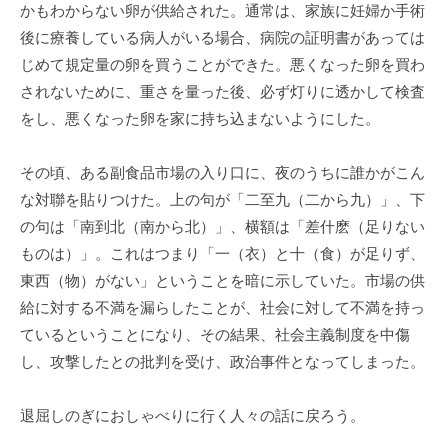
かもわからない卵が供給された。通常は、家族に妊婦か手術
後に療養している病人がいる場合、病院の証明書があっては
じめて規定量の卵を買うことができた。悪くなった卵を買わ
されないために、重さを量った後、必ず灯りに透かして検査
をし、悪くなった卵を家に持ち込まないようにした。
その頃、ある副食品市場の入り口に、夜のうちに誰かがこん
な対聯を貼りつけた。上の句が「二至九（二から九）」、下
の句は「南到北（南から北）」、横額は「差什麽（足りない
ものは）」。これはつまり「一（衣）と十（食）が足りず、
東西（物）がない」ということを暗に示していた。市場の供
給に対する不満を漏らしたことが、社会に対して不満を持っ
ているということになり、その結果、社会主義制度を中傷
し、攻撃したとの批判を受け、政治事件となってしまった。
退屈しのぎにおしゃべりに行く人々の話に戻ろう。