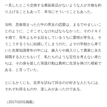
一見したところ交換する農副産品がないような人が大物を釣
り上げることもあって、本当にそういうこともあった。
当時、思春期まっただ中の男女の恋愛は、まるでやましいこ
とのように、こそこそしなければならなかった。そのドキド
キ感で、長年よもやま話をしているうちに愛情が芽生え、そ
うこうするうちに結婚してしまうのだ。よその学校から来て
いた先輩知識青年の中には、嫁入りや婿入りして農家に永久
就職する人たちもいて、私たちのような定住を考えない者た
ちは、その身を挺した実践行動は農村に生涯を捧げた模範で
ある、と言っていた。
とにもかくにも、近所を訪ねて回るのが好きな人たちには、
それぞれ得るものや、楽しみがあったのである。
（2017/10/31掲載）