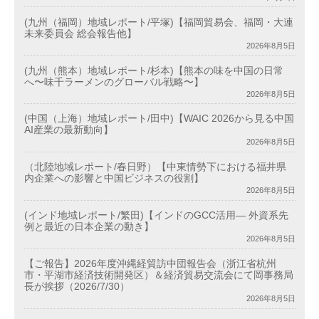
(九州（福岡）地域レポート/平塚)【福岡貿易会、福岡・大連
未来委員会 総会報告他】
2026年8月5日
(九州（熊本）地域レポート/杉本)【熊本の味を中国の日常
へ〜味千ラーメンのグローバル戦略〜】
2026年8月5日
(中国（上海）地域レポート/田中)【WAIC 2026から見る中国
AI産業の最新動向】
2026年8月5日
（北陸地域レポート/春日野）【中東情勢下における福井県
内企業への影響と中国ビジネスの役割】
2026年8月5日
(インド地域レポート/繁田)【インドのGCC活用― 外資系先
例と最近の日本企業の動き】
2026年8月5日
【ご報告】2026年度沖縄経貿訪中団報告会（浙江省杭州
市・平湖市経済技術開発区）＆経済貿易交流会にて岡事務局
長が挨拶（2026/7/30）
2026年8月5日