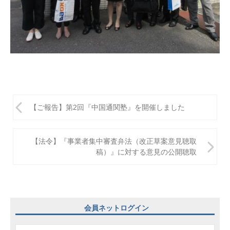
投
【ご報告】第2回『中国通関塾』を開催しました
稿
ナ
【法令】『事業者集中審査弁法（改正草案意見聴取
ビ
稿）』に対する意見の公開聴取
ゲ
ー
シ
会員ネットログイン
ョ