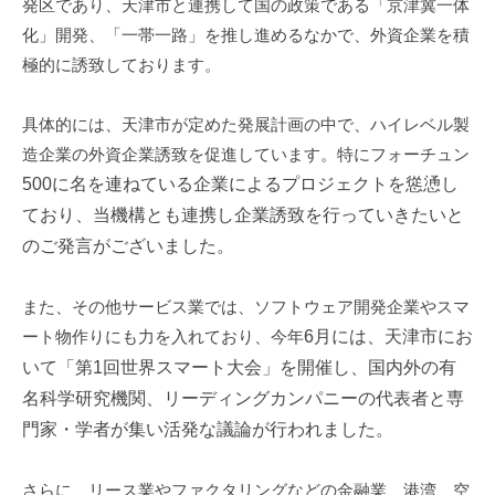
発区であり、天津市と連携して国の政策である「京津冀一体
i
化」開発、「一帯一路」を推し進めるなかで、外資企業を積
極的に誘致しております。
具体的には、天津市が定めた発展計画の中で、ハイレベル製
造企業の外資企業誘致を促進しています。特にフォーチュン
500
に名を連ねている企業によるプロジェクトを慫慂し
ており、当機構とも連携し企業誘致を行っていきたいと
のご発言がございました。
また、その他サービス業では、ソフトウェア開発企業やスマ
ート物作りにも力を入れており、今年
6
月には、天津市にお
いて「第
1
回世界スマート大会」を開催し、
国内外の有
名科学研究機関、リーディングカンパニーの代表者と専
門家・学者が集い活発な議論が行われました。
さらに、リース業やファクタリングなどの金融業、港湾、空