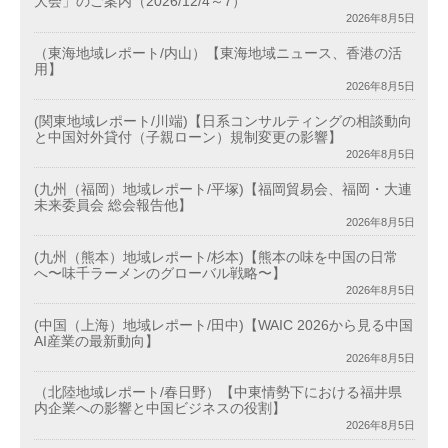
大会」のご案内（2026/12/4～7）
2026年8月5日
（東海地域レポート/内山）【東海地域ニュース、香港の活
用】
2026年8月5日
(関東地域レポート/川端)【日系コンサルティングの相談動向
と中国対外貸付（子親ローン）規制変更の影響】
2026年8月5日
(九州（福岡）地域レポート/平塚)【福岡貿易会、福岡・大連
未来委員会 総会報告他】
2026年8月5日
(九州（熊本）地域レポート/杉本)【熊本の味を中国の日常
へ〜味千ラーメンのグローバル戦略〜】
2026年8月5日
(中国（上海）地域レポート/田中)【WAIC 2026から見る中国
AI産業の最新動向】
2026年8月5日
（北陸地域レポート/春日野）【中東情勢下における福井県
内企業への影響と中国ビジネスの役割】
2026年8月5日