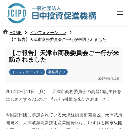
コ
日
ー
ン
中
メ
テ
ニ
投
ュ
ン
日
ー
j
HOME
インフォメーション
ツ
資
c
【ご報告】天津市商務委員会ご一行が来訪されました
中
へ
i
促
ス
【ご報告】天津市商務委員会ご一行が来
p
投
進
キ
訪されました
o
ッ
機
資
インフォメーション
事務局より
プ
構
促
2017年9月11日
b
y
進
2017
年
9
月
11
日（月）、天津市商務委員会の高麗娟副主任を
k
はじめとする
7
名のご一行が当機構を来訪されました。
a
機
n
a
構
今回訪日団に参加されている天津経済技術開発区、天津武清
u
開発区、天津濱海高新技術産業開発区は、いずれも国家級開
m