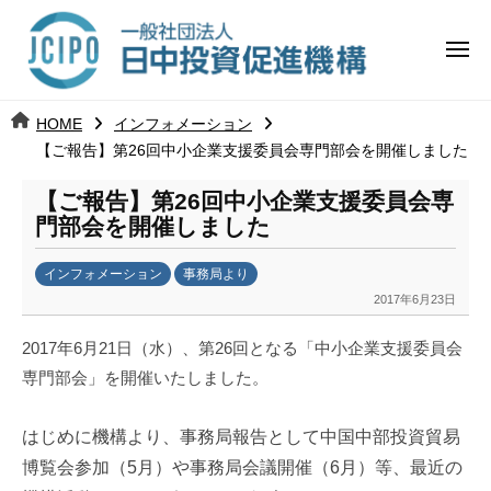
コ
日
ー
ン
中
メ
テ
ニ
投
ュ
ン
日
ー
j
HOME
インフォメーション
ツ
資
c
【ご報告】第26回中小企業支援委員会専門部会を開催しました
中
へ
i
促
ス
【ご報告】第26回中小企業支援委員会専
p
投
進
キ
門部会を開催しました
o
ッ
機
資
インフォメーション
事務局より
プ
構
促
2017年6月23日
b
y
進
2017
年
6
月
21
日（水）、第
26
回となる「中小企業支援委員会
k
専門部会」を開催いたしました。
a
機
n
a
構
はじめに機構より、事務局報告として中国中部投資貿易
u
博覧会参加（
5
月）や事務局会議開催（
6
月）等、最近の
m