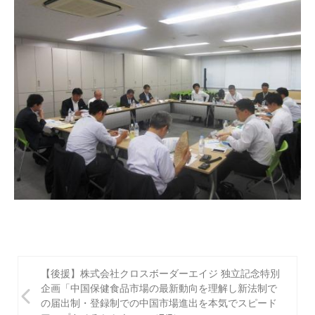
投
【後援】株式会社クロスボーダーエイジ 独立記念特別
稿
企画「中国保健食品市場の最新動向を理解し新法制で
の届出制・登録制での中国市場進出を本気でスピード
ナ