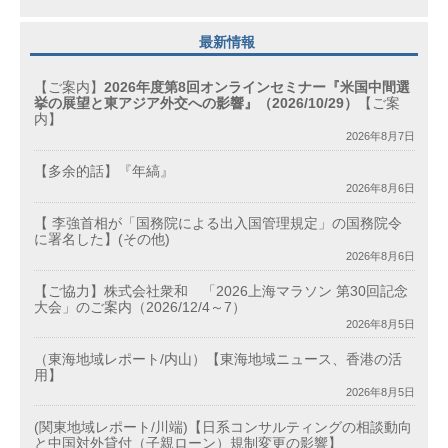
最新情報
【ご案内】
2026年度第8回オンラインセミナー『米国中間選
挙の展望と東アジア外交への影響』（2026/10/29）
【ご案
内】
2026年8月7日
【多余的話】『年縞』
2026年8月6日
【 李強首相が「国務院による出入国管理規定」の国務院令
に署名した】(その他)
2026年8月6日
【ご協力】株式会社衆和 「2026上海マラソン 第30回記念
大会」のご案内（2026/12/4～7）
2026年8月5日
（東海地域レポート/内山）【東海地域ニュース、香港の活
用】
2026年8月5日
(関東地域レポート/川端)【日系コンサルティングの相談動向
と中国対外貸付（子親ローン）規制変更の影響】