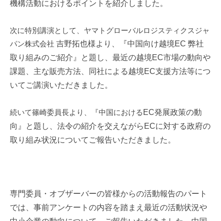
機構活動におけるポイントを紹介しました。
i
次に特別講演として、ヤマトグローバルロジスティクスジャ
パン株式会社
吉野拓也様より、『中国向け越境
EC
弊社
取り組みのご紹介』と題し、最近の越境
EC
市場の動向や
課題、主な販売方法、同社による越境
EC
支援方法等につ
いてご講演いただきました。
続いて篠崎委員長より、『中国における
EC
発展政策の動
向』と題し、法令の紹介を交えながら
EC
に対する政府の
取り組み状況についてご報告いただきました。
専門委員・オブザー
バーの皆様からの活動報告のパート
では、事前アンケートの内容を踏まえ最
近の活動状況や