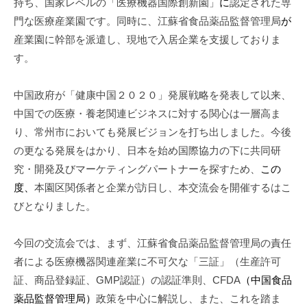
持ち、国家レベルの「医療機器
国際創新園」
に
認定された専
m
門な医療産業園です。同時に、江蘇省食品薬品監督管理局
が
i
産業園に幹部を派遣し、現地で入居企業を支援しておりま
す。
中国政府が「健康中国２０２０」発展戦略を発表して以来、
中国での医療・養老関連ビジネスに対する関心は一層高ま
り、常州市においても発展ビジョンを打ち出しました。今後
の更なる発展をはかり、日本を始め国際協力の下に共同研
究・開発及びマーケティングパートナーを探すため、
この
度、
本園区関係者と企業が訪日し、本交流会を開催するはこ
びとなりました。
今回の交流会では、まず、江蘇省食品薬品監督管理局の責任
者による医療機器関連産業に不可欠な「三証」（生産許可
証、商品登録証、GMP認証）の認証準則、CFDA
（中国食品
薬品監督管理局）
政策を中心に解説し、また、これを踏ま