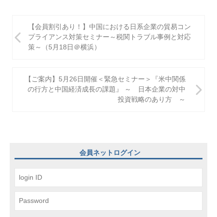
投
【会員割引あり！】中国における日系企業の貿易コン
稿
プライアンス対策セミナー～税関トラブル事例と対応
策～（5月18日＠横浜）
ナ
ビ
【ご案内】5月26日開催＜緊急セミナー＞『米中関係
ゲ
の行方と中国経済成長の課題』 ～ 日本企業の対中
投資戦略のあり方 ～
ー
シ
ョ
ン
会員ネットログイン