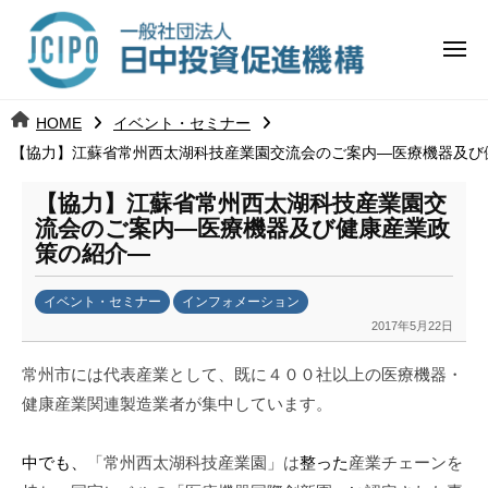
コ
日
ー
ン
中
メ
テ
ニ
投
ュ
ン
日
ー
j
HOME
イベント・セミナー
ツ
資
c
【協力】江蘇省常州西太湖科技産業園交流会のご案内―医療機器及び
中
へ
i
促
ス
p
【協力】江蘇省常州西太湖科技産業園交
投
進
キ
o
流会のご案内―医療機器及び健康産業政
ッ
機
策の紹介―
資
プ
構
促
イベント・セミナー
インフォメーション
2017年5月22日
b
進
y
常州市には代表産業として、既に４００社以上の
医療機器・
k
機
健康産業
関連製造業者が集中しています。
a
構
n
a
中でも、
「常州西太湖科技産業園」は
整った
産業チェーンを
u