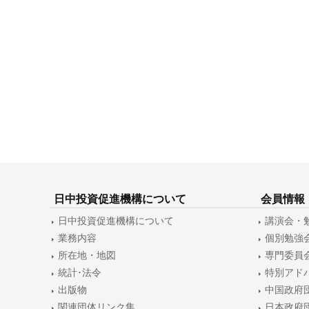
ゲ
ー
シ
ョ
ン
日中投資促進機構について
会員情報
日中投資促進機構について
講演会・
業務内容
個別勉強
所在地・地図
専門委員
統計･法令
特別アド
出版物
中国政府
関連団体リンク集
日本政府