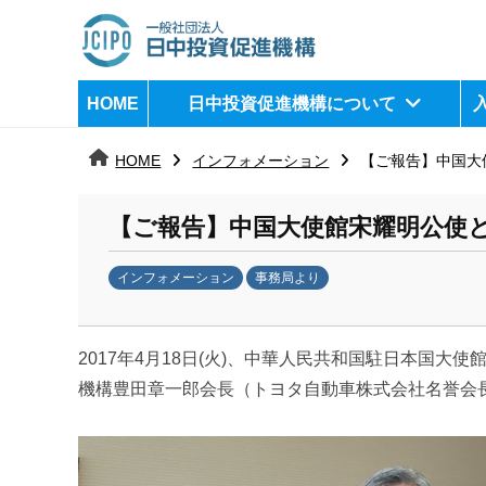
コ
ン
テ
日
j
HOME
日中投資促進機構について
ン
c
中
ツ
i
HOME
インフォメーション
【ご報告】中国大
へ
p
投
ス
o
資
【ご報告】中国大使館宋耀明公使
キ
ッ
促
インフォメーション
事務局より
プ
b
進
y
機
2017年4月18日(火)、中華人民共和国駐日本国
k
a
機構豊田章一郎会長（トヨタ自動車株式会社名誉会
構
n
a
u