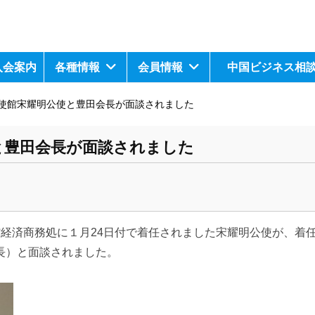
入会案内
各種情報
会員情報
中国ビジネス相
使館宋耀明公使と豊田会長が面談されました
と豊田会長が面談されました
大使館経済商務処に１月24日付で着任されました宋耀明公使が、着
長）と面談されました。