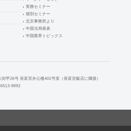
実務セミナー
個別セミナー
北京事務所より
中国当局発表
中国業界トピックス
大街甲26号 長富宮弁公楼402号室（長富宮飯店に隣接）
-6513-9892