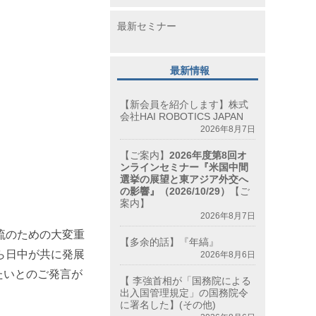
最新セミナー
最新情報
【新会員を紹介します】株式
会社HAI ROBOTICS JAPAN
2026年8月7日
【ご案内】
2026年度第8回オ
ンラインセミナー『米国中間
選挙の展望と東アジア外交へ
の影響』（2026/10/29）
【ご
案内】
2026年8月7日
流のための大変重
【多余的話】『年縞』
ら日中が共に発展
2026年8月6日
たいとのご発言が
【 李強首相が「国務院による
出入国管理規定」の国務院令
に署名した】(その他)