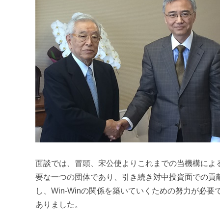
m
i
面談では、冒頭、宋公使よりこれまでの当機構によ
要な一つの団体であり、引き続き対中投資面での貢
し、Win-Winの関係を築いていくための努力が
ありました。