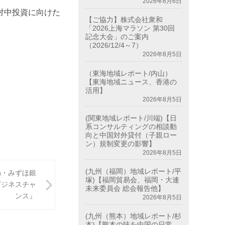
2026年8月6日
対中投資に向けた
【ご協力】株式会社衆和
「2026上海マラソン 第30回
記念大会」のご案内
（2026/12/4～7）
2026年8月5日
（東海地域レポート/内山）
【東海地域ニュース、香港の
活用】
2026年8月5日
(関東地域レポート/川端)【日
系コンサルティングの相談動
向と中国対外貸付（子親ロー
ン）規制変更の影響】
2026年8月5日
(九州（福岡）地域レポート/平
局・みずほ銀
塚)【福岡貿易会、福岡・大連
ビジネスチャ
未来委員会 総会報告他】
ンス』
2026年8月5日
(九州（熊本）地域レポート/杉
本)【熊本の味を中国の日常