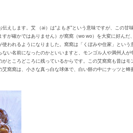
伝えします。艾 （ai）は“よもぎ”という意味ですが、この甘
すが確かではありません）が窩窩（wo wo）を大変に好んだ
が使われるようになりました。窩窩は「くぼみや住家」という
らない名前になったのかといいますと、モンゴル人や満州人が
がところどころに残っているからです。この艾窩窩も昔はモン
た。この艾窩窩は、小さな真っ白な球体で、白い餅の中にナッツと