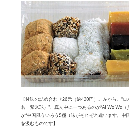
【甘味の詰め合わせ26元（約420円）。左から、“
名＝紫米球）”、真ん中に一つあるのが“Ai Wo W
が“中国風ういろう5種（味がそれぞれ違います。中
を汲むものです】