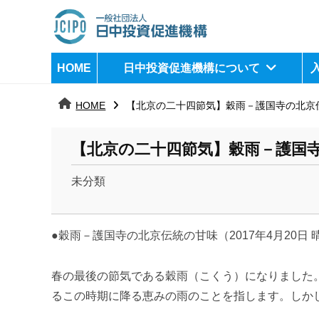
コ
ン
テ
日
j
HOME
日中投資促進機構について
ン
c
中
ツ
i
HOME
【北京の二十四節気】穀雨－護国寺の北京
へ
p
投
ス
o
資
【北京の二十四節気】穀雨－護国
キ
ッ
促
未分類
プ
b
進
y
機
●穀雨－護国寺の北京伝統の甘味（2017年4月20日 
k
a
構
n
春の最後の節気である穀雨（こくう）になりました
a
るこの時期に降る恵みの雨のことを指します。しか
u