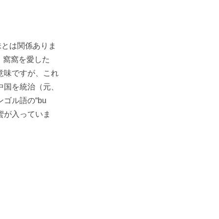
味とは関係ありま
、窩窩を愛した
意味ですが、これ
中国を統治（元、
ゴル語の“bu
蜂蜜が入っていま