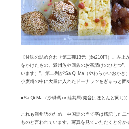
【甘味の詰め合わせ第二弾13元（約210円）。左上から、
をかけたもの。満州族や回族のお茶請けのひとつ”、
います）”、第二列が“Sa Qi Ma（やわらかいお
小麦粉の中に大量に入れたドーナッツをぎゅっと固
●Sa Qi Ma（沙琪瑪 or 薩其馬(発音はほとんど同じ)
これも満州語のため、中国語の当て字は標記した二
ものと言われています。写真を見ていただくと分か