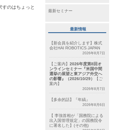
訳すのはちょっと
最新セミナー
最新情報
【新会員を紹介します】株式
会社HAI ROBOTICS JAPAN
2026年8月7日
【ご案内】
2026年度第8回オ
ンラインセミナー『米国中間
選挙の展望と東アジア外交へ
の影響』（2026/10/29）
【ご
案内】
2026年8月7日
【多余的話】『年縞』
2026年8月6日
【 李強首相が「国務院による
出入国管理規定」の国務院令
に署名した】(その他)