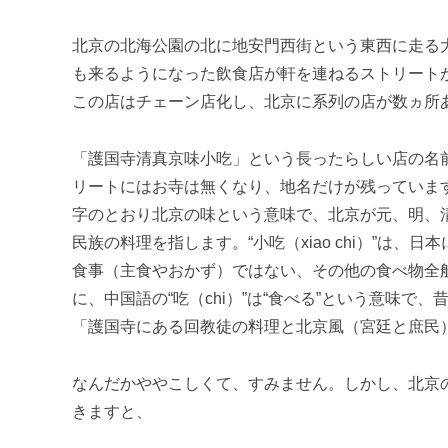
北京の北海公園の北に地安門西街という東西に走る
も来るようになった飲食店が軒を連ねるストリート
この店はチェーン店化し、北京に系列の店が数ヵ所
「護国寺清真京味小吃」という長ったらしい店の名
リートにはお寺は無くなり、地名だけが残っています
字のとおり北京の味という意味で、北京が元、明、
民族の料理を指します。“小吃（xiao chi）”
食事（主食やおかず）ではない、その他の食べ物全
に、中国語の“吃（chi）”は“食べる”という意味で
「護国寺にある回教徒の料理と北京風（宮廷と庶民
なんだかややこしくて、すみません。しかし、北京の
きますと、