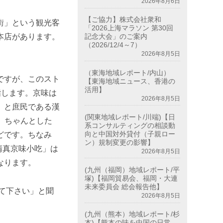
2026年8月6日
【ご協力】株式会社衆和
街」という観光客
「2026上海マラソン 第30回
本店があります。
記念大会」のご案内
（2026/12/4～7）
2026年8月5日
（東海地域レポート/内山）
ですが、このスト
【東海地域ニュース、香港の
活用】
指します。京味は
2026年8月5日
）と庶民である漢
(関東地域レポート/川端)【日
と、ちゃんとした
系コンサルティングの相談動
向と中国対外貸付（子親ロー
どです。ちなみ
ン）規制変更の影響】
寺清真京味小吃」は
2026年8月5日
なります。
(九州（福岡）地域レポート/平
塚)【福岡貿易会、福岡・大連
未来委員会 総会報告他】
って下さい」と聞
2026年8月5日
(九州（熊本）地域レポート/杉
本)【熊本の味を中国の日常