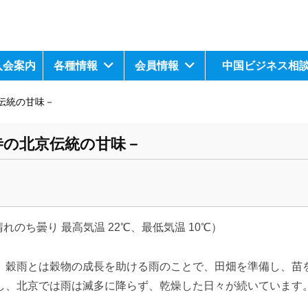
入会案内
各種情報
会員情報
中国ビジネス相
伝統の甘味－
寺の北京伝統の甘味－
晴れのち曇り 最高気温 22℃、最低気温 10℃）
。穀雨とは穀物の成長を助ける雨のことで、田畑を準備し、苗
し、北京では雨は滅多に降らず、乾燥した日々が続いています