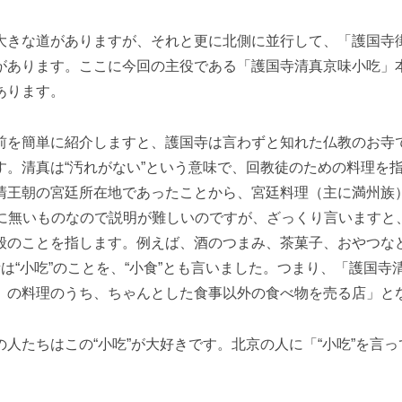
大きな道がありますが、それと更に北側に並行して、「護国寺
があります。ここに今回の主役である「護国寺清真京味小吃」
あります。
前を簡単に紹介しますと、護国寺は言わずと知れた仏教のお寺
。清真は“汚れがない”という意味で、回教徒のための料理を
清王朝の宮廷所在地であったことから、宮廷料理（主に満州族
は、日本に無いものなので説明が難しいのですが、ざっくり言います
般のことを指します。例えば、酒のつまみ、茶菓子、おやつな
、昔は“小吃”のことを、“小食”とも言いました。つまり、「護国
）の料理のうち、ちゃんとした食事以外の食べ物を売る店」と
人たちはこの“小吃”が大好きです。北京の人に「“小吃”を言