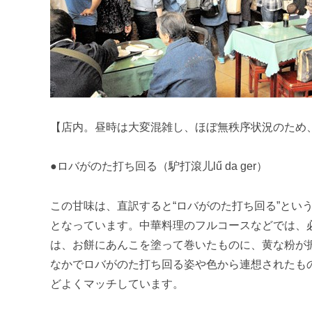
【店内。昼時は大変混雑し、ほぼ無秩序状況のため
●ロバがのた打ち回る（馿打滾儿lű da ger）
この甘味は、直訳すると“ロバがのた打ち回る”とい
となっています。中華料理のフルコースなどでは、
は、お餅にあんこを塗って巻いたものに、黄な粉が
なかでロバがのた打ち回る姿や色から連想されたも
どよくマッチしています。