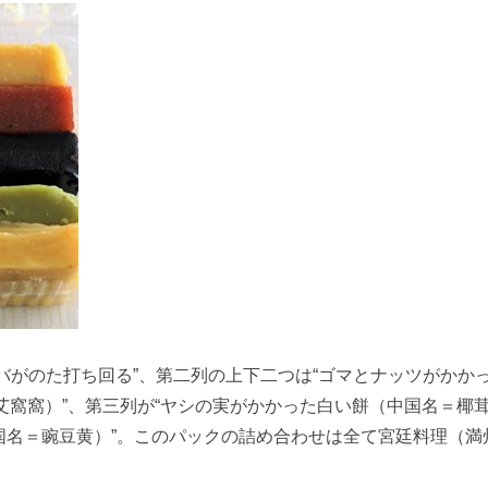
ロバがのた打ち回る”、第二列の上下二つは“ゴマとナッツがかか
o（艾窩窩）”、第三列が“ヤシの実がかかった白い餅（中国名＝椰
国名＝豌豆黄）”。このパックの詰め合わせは全て宮廷料理（満