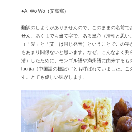
●Ai Wo Wo（艾窩窩）
翻訳のしようがありませんので、このままの名前でお
せん。あくまでも当て字で、ある皇帝（清朝と思いま
（「愛」と「艾」は同じ発音）ということでこの字
もあまり関係ないと思います。なぜ、こんなよく判
清）したために、モンゴル語や満州語に由来するもの
luo jia（中国語の標記）”とも呼ばれていまし
す。とても優しい味がします。