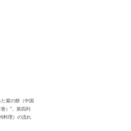
った紫の餅（中国
茸巻）”、第四列
州料理）の流れ