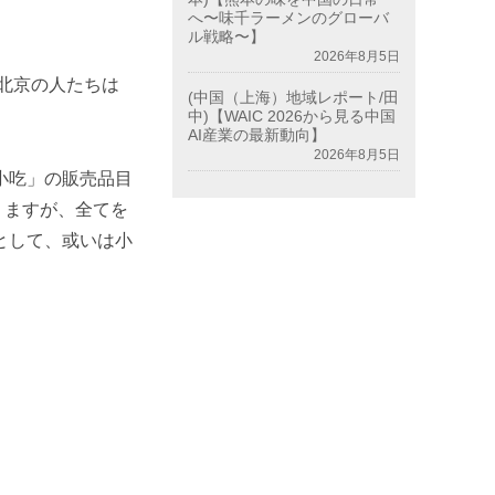
へ〜味千ラーメンのグローバ
ル戦略〜】
2026年8月5日
北京の人たちは
(中国（上海）地域レポート/田
中)【WAIC 2026から見る中国
AI産業の最新動向】
2026年8月5日
味小吃」の販売品目
りますが、全てを
として、或いは小