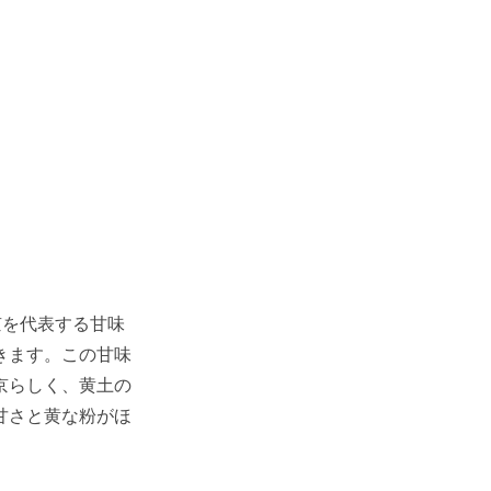
京を代表する甘味
きます。この甘味
京らしく、黄土の
甘さと黄な粉がほ