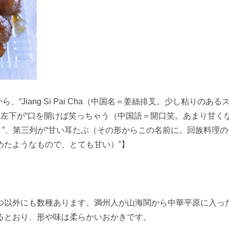
“Jiang Si Pai Cha（中国名＝姜絲排叉。少し粘りのあ
 左下が“口を開けば笑っちゃう（中国語＝開口笑。あまり甘く
かき）”、第三列が“甘い耳たぶ（その形からこの名前に。回族料理
めたようなもので、とても甘い）”】
）
つ以外にも数種あります。満州人が山海関から中華平原に入っ
るとおり、形や味は柔らかいおかきです。