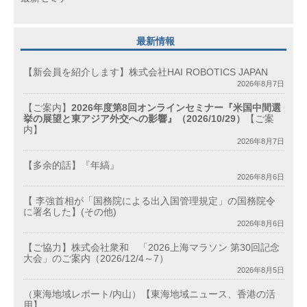
最新情報
【新会員を紹介します】株式会社HAI ROBOTICS JAPAN
2026年8月7日
【ご案内】
2026年度第8回オンラインセミナー『米国中間選
挙の展望と東アジア外交への影響』（2026/10/29）
【ご案
内】
2026年8月7日
【多余的話】『年縞』
2026年8月6日
【 李強首相が「国務院による出入国管理規定」の国務院令
に署名した】(その他)
2026年8月6日
【ご協力】株式会社衆和 「2026上海マラソン 第30回記念
大会」のご案内（2026/12/4～7）
2026年8月5日
（東海地域レポート/内山）【東海地域ニュース、香港の活
用】