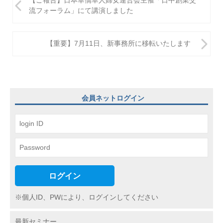
【ご報告】日本華僑華人婦女連合会主催「日中創業交
稿
流フォーラム」にて講演しました
ナ
ビ
【重要】7月11日、新事務所に移転いたします
ゲ
ー
シ
会員ネットログイン
ョ
ン
ログイン
※個人ID、PWにより、ログインしてください
最新セミナー