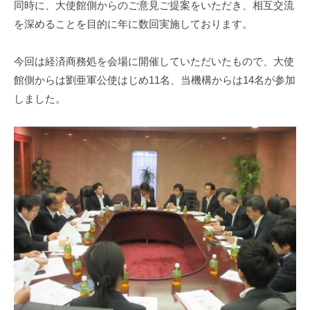
同時に、大使館側からのご意見ご提案をいただき、相互交流
i
を深めることを目的に年に数回実施しております。
今回は経済商務処を会場に開催していただいたもので、大使
館側からは劉亜軍公使はじめ11名、当機構からは14名が参加
しました。