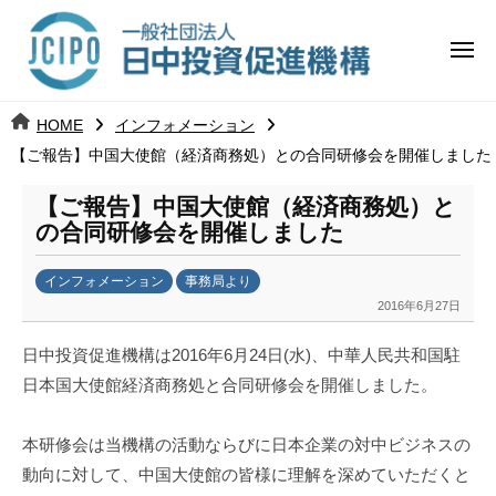
コ
日
ー
ン
中
メ
テ
ニ
投
ュ
ン
日
ー
j
HOME
インフォメーション
ツ
資
c
【ご報告】中国大使館（経済商務処）との合同研修会を開催しました
中
へ
i
促
ス
p
【ご報告】中国大使館（経済商務処）と
投
進
キ
o
の合同研修会を開催しました
ッ
機
資
インフォメーション
事務局より
プ
構
促
2016年6月27日
b
y
進
日中投資促進機構は2016年6月24日(水)、中華人民共和国駐
k
日本国大使館経済商務処と合同研修会を開催しました。
a
機
n
構
a
本研修会は当機構の活動ならびに日本企業の対中ビジネスの
u
動向に対して、中国大使館の皆様に理解を深めていただくと
m