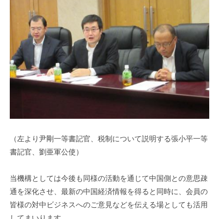
（左より尹剛一等書記官、税制について説明する張小平一等
書記官、劉亜軍公使）
当機構としては今後も同様の活動を通じて中国側との意思疎
通を深化させ、最新の中国経済情報を得ると同時に、会員の
皆様の対中ビジネスへのご意見などを伝える場としても活用
してまいります。