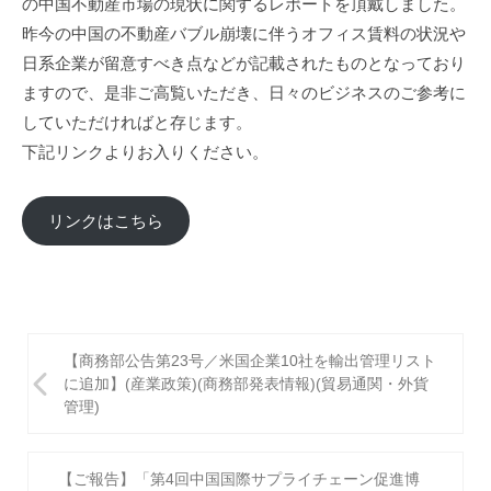
の中国不動産市場の現状に関するレポートを頂戴しました。
進
昨今の中国の不動産バブル崩壊に伴うオフィス賃料の状況や
機
日系企業が留意すべき点などが記載されたものとなっており
構
ますので、是非ご高覧いただき、日々のビジネスのご参考に
(
していただければと存じます。
j
下記リンクよりお入りください。
c
i
p
リンクはこちら
o
)
投
【商務部公告第23号／米国企業10社を輸出管理リスト
稿
に追加】(産業政策)(商務部発表情報)(貿易通関・外貨
管理)
ナ
ビ
【ご報告】「第4回中国国際サプライチェーン促進博