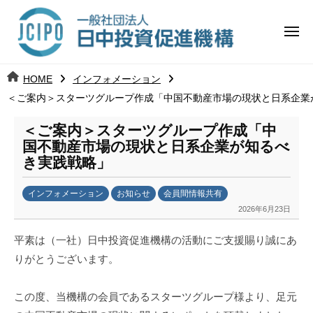
コ
日
ー
ン
中
メ
テ
ニ
投
ュ
ン
日
ー
j
HOME
インフォメーション
ツ
資
c
＜ご案内＞スターツグループ作成「中国不動産市場の現状と日系企業
中
へ
i
促
ス
p
＜ご案内＞スターツグループ作成「中
投
進
キ
o
国不動産市場の現状と日系企業が知るべ
ッ
機
き実践戦略」
資
プ
構
促
インフォメーション
お知らせ
会員間情報共有
2026年6月23日
b
進
y
平素は（一社）日中投資促進機構の活動にご支援賜り誠にあ
日
機
りがとうございます。
中
構
投
資
この度、当機構の会員であるスターツグループ様より、足元
促