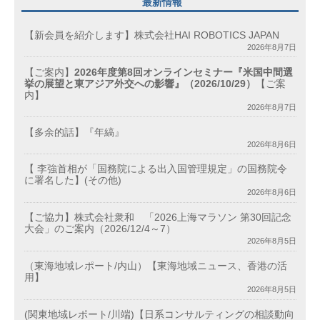
最新情報
【新会員を紹介します】株式会社HAI ROBOTICS JAPAN
2026年8月7日
【ご案内】
2026年度第8回オンラインセミナー『米国中間選
挙の展望と東アジア外交への影響』（2026/10/29）
【ご案
内】
2026年8月7日
【多余的話】『年縞』
2026年8月6日
【 李強首相が「国務院による出入国管理規定」の国務院令
に署名した】(その他)
2026年8月6日
【ご協力】株式会社衆和 「2026上海マラソン 第30回記念
大会」のご案内（2026/12/4～7）
2026年8月5日
（東海地域レポート/内山）【東海地域ニュース、香港の活
用】
2026年8月5日
(関東地域レポート/川端)【日系コンサルティングの相談動向