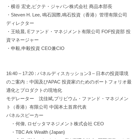
・横谷 宏史,ピクテ・ジャパン株式会社 商品本部長
・Steven H. Lee, 鳴石国際,鳴石投資（香港）管理有限公司
ディレクター
・王暁晨, Eファンド・マネジメント有限公司 FOF投資部 投
資マネージャー
・申毅,申毅投資 CEO兼CIO
16:40 – 17:20 : パネルディスカッション3 – 日本の投資環境
のご案内：中国及びAPAC 投資家のためのポートフォリオ最
適化とプロダクトの現地化
モデレーター 沈佳斌,プリビウム・ファンド・マネジメン
ト（香港）有限公司 中国本土首席代表
パネルスピーカー
・何偉, ロゼッタマネジメント株式会社 CEO
・TBC Ark Wealth (Japan)