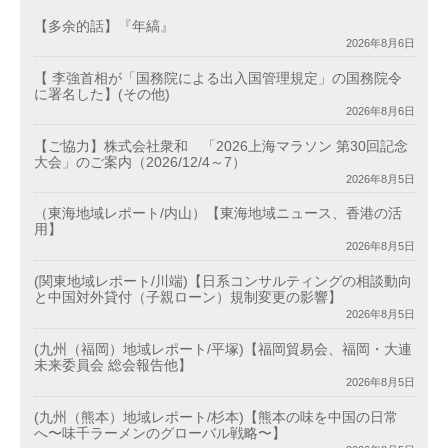
【多余的話】『年縞』
2026年8月6日
【 李強首相が「国務院による出入国管理規定」の国務院令
に署名した】(その他)
2026年8月6日
【ご協力】株式会社衆和 「2026上海マラソン 第30回記念
大会」のご案内（2026/12/4～7）
2026年8月5日
（東海地域レポート/内山）【東海地域ニュース、香港の活
用】
2026年8月5日
(関東地域レポート/川端)【日系コンサルティングの相談動向
と中国対外貸付（子親ローン）規制変更の影響】
2026年8月5日
(九州（福岡）地域レポート/平塚)【福岡貿易会、福岡・大連
未来委員会 総会報告他】
2026年8月5日
(九州（熊本）地域レポート/杉本)【熊本の味を中国の日常
へ〜味千ラーメンのグローバル戦略〜】