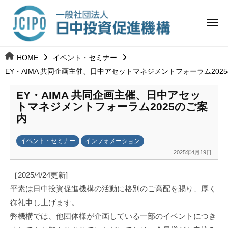
コ
日
ー
ン
中
メ
テ
ニ
投
ュ
ン
日
ー
j
HOME
イベント・セミナー
ツ
資
c
EY・AIMA 共同企画主催、日中アセットマネジメントフォーラム202
中
へ
i
促
ス
p
EY・AIMA 共同企画主催、日中アセッ
投
進
キ
o
トマネジメントフォーラム2025のご案
ッ
機
内
資
プ
構
促
イベント・セミナー
インフォメーション
2025年4月19日
b
進
y
［2025/4/24更新]
日
機
平素は日中投資促進機構の活動に格別のご高配を賜り、厚く
中
御礼申し上げます。
構
投
資
弊機構では、他団体様が企画している一部のイベントにつき
促