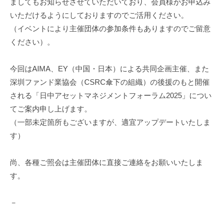
ましてもお知らせさせていただいており、会員様がお申込み
進
いただけるようにしておりますのでご活用ください。
機
（イベントにより主催団体の参加条件もありますのでご留意
構
ください）。
(
j
今回はAIMA、EY（中国・日本）による共同企画主催、また
c
深圳ファンド業協会（CSRC傘下の組織）の後援のもと開催
i
p
される「日中アセットマネジメントフォーラム2025」につい
o
てご案内申し上げます。
)
（一部未定箇所もございますが、適宜アップデートいたしま
す）
尚、各種ご照会は主催団体に直接ご連絡をお願いいたしま
す。
－