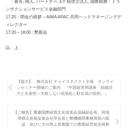
・倉谷, 樹人, パートナー, EY 税理士法人, 国際税務・トラ
ンザクションサービス金融部門
17:20：閉会の挨拶 – AIMA APAC 共同ヘッドマネージングデ
ィレクター
17:20 – 18:00 : 懇親会
以 上
投
【協力】 株式会社 チェイスネクスト主催 オンライ
稿
ンセミナー開催のご案内 『中国超実用講座「組織活
力と生産性～失敗しない現地化と駐在員の役割」』
ナ
ビ
【ご報告】重慶国際経貿文化促進会温融副会長、同地
ゲ
理標示発展促進会任萍会長と弊機構岡事務局長の面
談、並びに大分県上原農園での農業経営状況視察
ー