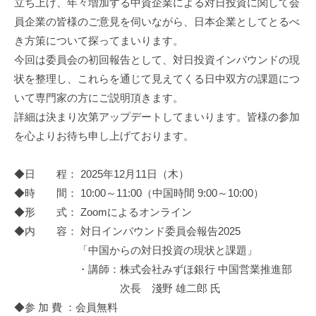
資
立ち上げ、年々増加する中資企業による対日投資に関して会
促
員企業の皆様のご意見を伺いながら、日本企業としてとるべ
進
き方策について探ってまいります。
機
今回は委員会の初回報告として、対日投資インバウンドの現
構
状を整理し、これらを通じて見えてくる日中双方の課題につ
(
いて専門家の方にご説明頂きます。
j
詳細は決まり次第アップデートしてまいります。皆様の参加
c
を心よりお待ち申し上げております。
i
p
o
◆日 程： 2025年12月11日（木）
)
◆時 間： 10:00～11:00（中国時間 9:00～10:00）
◆形 式： Zoomによるオンライン
◆内 容： 対日インバウンド委員会報告2025
「中国からの対日投資の現状と課題」
・講師：株式会社みずほ銀行 中国営業推進部
次長 淺野 雄二郎 氏
◆参 加 費 ：会員無料