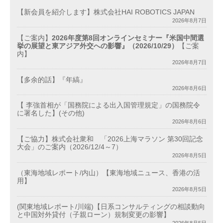
【新会員を紹介します】株式会社HAI ROBOTICS JAPAN
2026年8月7日
【ご案内】
2026年度第8回オンラインセミナー『米国中間選
挙の展望と東アジア外交への影響』（2026/10/29）
【ご案
内】
2026年8月7日
【多余的話】『年縞』
2026年8月6日
【 李強首相が「国務院による出入国管理規定」の国務院令
に署名した】(その他)
2026年8月6日
【ご協力】株式会社衆和 「2026上海マラソン 第30回記念
大会」のご案内（2026/12/4～7）
2026年8月5日
（東海地域レポート/内山）【東海地域ニュース、香港の活
用】
2026年8月5日
(関東地域レポート/川端)【日系コンサルティングの相談動向
と中国対外貸付（子親ローン）規制変更の影響】