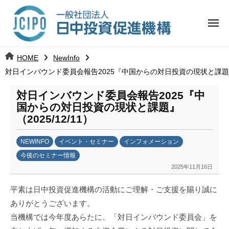
コ
日
ー
ン
中
メ
テ
ニ
投
ュ
ン
日
ー
j
HOME
NewInfo
ツ
資
c
対日インバウンド委員会報告2025『中国からの対日投資の現状と課題』（2
中
へ
i
促
ス
p
対日インバウンド委員会報告2025『中
投
進
キ
o
国からの対日投資の現状と課題』
ッ
機
（2025/12/11）
資
プ
構
促
NEWINFO
イベント・セミナー
インフォメーション
今後のセミナー情報
進
2025年11月16日
b
y
機
平素は日中投資促進機構の活動にご理解・ご支援を賜り誠に
日
ありがとうございます。
構
中
当機構では今年度あらたに、「対日インバウンド委員会」を
投