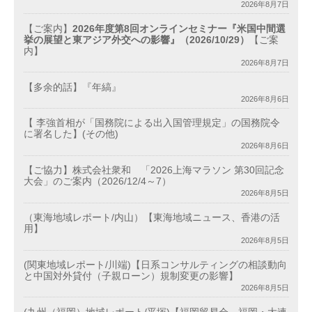
2026年8月7日
【ご案内】
2026年度第8回オンラインセミナー『米国中間選
挙の展望と東アジア外交への影響』（2026/10/29）
【ご案
内】
2026年8月7日
【多余的話】『年縞』
2026年8月6日
【 李強首相が「国務院による出入国管理規定」の国務院令
に署名した】(その他)
2026年8月6日
【ご協力】株式会社衆和 「2026上海マラソン 第30回記念
大会」のご案内（2026/12/4～7）
2026年8月5日
（東海地域レポート/内山）【東海地域ニュース、香港の活
用】
2026年8月5日
(関東地域レポート/川端)【日系コンサルティングの相談動向
と中国対外貸付（子親ローン）規制変更の影響】
2026年8月5日