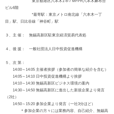
東京都港区六本木1-8-7 MFPR六本木麻布台
ビル6階
*最寄駅：東京メトロ南北線「六本木一丁
目」駅、日比谷線「神谷町」駅
３、主 催： 無錫高新区駐東京経済貿易代表処
４、後 援： 一般社団法人日中投資促進機構
５、次 第：
14:00～14:05 主催者挨拶（参加者の簡単な紹介を含む）
14:05～14:10 日中投資促進機構より挨拶
14:10～14:30 無錫高新区ビジネス環境の案内
14:30～14:50 無錫高新区に進出した新規企業より発言
（2社）
14:50～15:20 参加企業より発言（一社3分ほど）
＊参加企業の方々には業務内容、自己紹介、無錫高