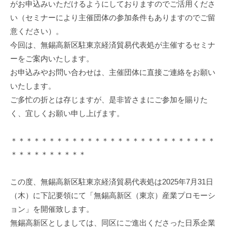
促
がお申込みいただけるようにしておりますのでご活用くださ
進
い（セミナーにより主催団体の参加条件もありますのでご留
機
意ください）。
構
今回は、無錫高新区駐東京経済貿易代表処が主催するセミナ
(
ーをご案内いたします。
j
お申込みやお問い合わせは、主催団体に直接ご連絡をお願い
c
いたします。
i
p
ご多忙の折とは存じますが、是非皆さまにご参加を賜りた
o
く、宜しくお願い申し上げます。
)
＊＊＊＊＊＊＊＊＊＊＊＊＊＊＊＊＊＊＊＊＊＊＊＊＊＊＊
＊＊＊＊＊＊＊＊＊＊
この度、無錫高新区駐東京経済貿易代表処は2025年7月31日
（木）に下記要領にて「無錫高新区（東京）産業プロモーシ
ョン」を開催致します。
無錫高新区としましては、同区にご進出くださった日系企業