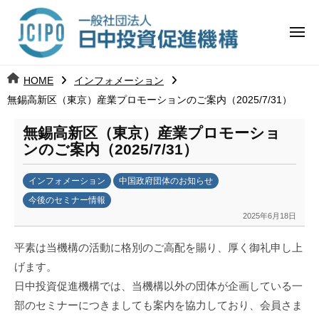
コ
日
ー
ン
中
メ
テ
ニ
投
ュ
ン
日
ー
j
HOME
インフォメーション
ツ
資
c
無錫高新区（東京）産業プロモーションのご案内（2025/7/31）
中
へ
i
促
ス
p
無錫高新区（東京）産業プロモーショ
投
進
キ
o
ンのご案内（2025/7/31）
ッ
機
資
インフォメーション
中国政府団体のお知らせ
プ
構
促
今後のセミナー情報
2025年6月18日
b
進
y
平素は当機構の活動に格別のご高配を賜り、厚く御礼申し上
日
機
げます。
中
構
日中投資促進機構では、当機構以外の団体が企画している一
投
資
部のセミナーにつきましても案内を協力しており、会員さま