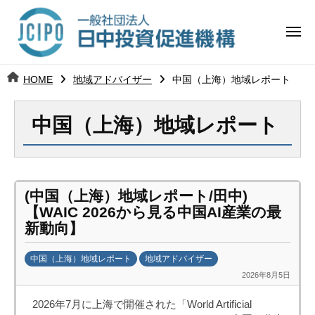
コ
日
ー
ン
中
メ
テ
ニ
投
ュ
ン
日
ー
j
HOME
地域アドバイザー
中国（上海）地域レポート
ツ
資
c
中
へ
i
促
中国（上海）地域レポート
ス
p
投
進
キ
o
ッ
機
資
プ
構
促
(中国（上海）地域レポート/田中)
【WAIC 2026から見る中国AI産業の最
進
新動向】
機
中国（上海）地域レポート
地域アドバイザー
2026年8月5日
b
構
y
2026年7月に上海で開催された「World Artificial
日