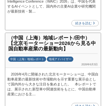
Intelligence Conference（WAIC）2026」は、中国を代表
中
するAIイベントとして、国内外の主要AI企業や研究機関
投
が最新技術・製…
資
促
続きを読む
進
機
（中国（上海）地域レポート/田中）
構
【北京モーターショー2026から見る中
(
国自動車産業の最新動向】
j
c
中国（上海）地域レポート
地域アドバイザー
i
2026年6月3日
b
p
y
o
2026年4月に開催された北京モーターショーは、中国自
日
)
動車産業の最新技術や市場動向を示す重要な展示会とし
中
て国内外から大きな注目を集めました。 本レポートで
投
は、展示された新型車や関連技術をもとに、中国自動車
資
産業における主…
促
進