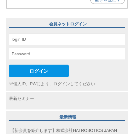
続きを読む
機
構
(
会員ネットログイン
j
c
i
p
o
)
ログイン
※個人ID、PWにより、ログインしてください
最新セミナー
最新情報
【新会員を紹介します】株式会社HAI ROBOTICS JAPAN