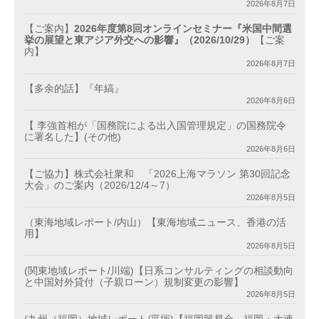
2026年8月7日
【ご案内】
2026年度第8回オンラインセミナー『米国中間選
挙の展望と東アジア外交への影響』（2026/10/29）
【ご案
内】
2026年8月7日
【多余的話】『年縞』
2026年8月6日
【 李強首相が「国務院による出入国管理規定」の国務院令
に署名した】(その他)
2026年8月6日
【ご協力】株式会社衆和 「2026上海マラソン 第30回記念
大会」のご案内（2026/12/4～7）
2026年8月5日
（東海地域レポート/内山）【東海地域ニュース、香港の活
用】
2026年8月5日
(関東地域レポート/川端)【日系コンサルティングの相談動向
と中国対外貸付（子親ローン）規制変更の影響】
2026年8月5日