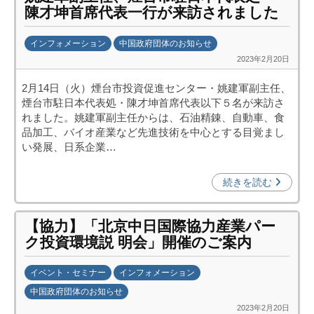
j
陳才坤首席代表一行が来訪されました
c
i
インフォメーション
中国政府団体のお知らせ
p
2023年2月20日
b
o
y
)
2月14日（火）煙台市投資促進センター・姚建軍副主任、
日
煙台市駐日本代表処・陳才坤首席代表以下５名が来訪さ
中
れました。姚建軍副主任からは、石油精錬、自動車、食
投
品加工、バイオ産業など先進技術を中心とする目覚まし
資
い発展、日系企業…
促
進
続きを読む
機
構
【協力】「北京中日国際協力産業パー
(
ク投資環境説 明会」開催のご案内
j
c
イベント・セミナー
インフォメーション
i
中国政府団体のお知らせ
p
2023年2月20日
b
o