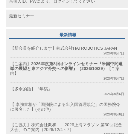
※個人ID、PWにより、ログインしてください
最新セミナー
最新情報
【新会員を紹介します】株式会社HAI ROBOTICS JAPAN
2026年8月7日
【ご案内】
2026年度第8回オンラインセミナー『米国中間選
挙の展望と東アジア外交への影響』（2026/10/29）
【ご案
内】
2026年8月7日
【多余的話】『年縞』
2026年8月6日
【 李強首相が「国務院による出入国管理規定」の国務院令
に署名した】(その他)
2026年8月6日
【ご協力】株式会社衆和 「2026上海マラソン 第30回記念
大会」のご案内（2026/12/4～7）