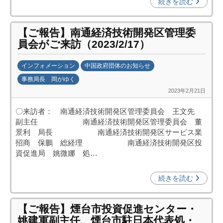
続きを読む
【ご報告】南通経済技術開発区管理委
員会がご来訪（2023/2/17）
インフォメーション
中国政府団体のお知らせ
事務局長 岡がゆく
2023年2月21日
b
y
〇来訪者： 南通経済技術開発区管理委員会 王文先
日
副主任 南通経済技術開発区管理委員会 董
中
景利 局長 南通経済技術開発区サービス業
投
招商 保鵬 総経理 南通経済技術開発区投
資
資促進局 姚微娜 処…
促
進
続きを読む
機
構
【ご報告】煙台市投資促進センター・
(
姚建軍副主任、煙台市駐日本代表処・