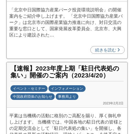
y
)
「北京中日国際協力産業パーク投資環境説明会」の開催
日
案内をご紹介申し上げます。 「北京中日国際協力産業パ
中
ーク」は北京市の国際産業協力推進に向け、対日交流の
投
重要な窓口として、国家発展改革委員会、北京市、大興
資
区により建設された…
促
進
続きを読む
機
構
【速報】2023年度上期「駐日代表処の
(
集い」開催のご案内（2023/4/20）
j
c
イベント・セミナー
インフォメーション
i
中国政府団体のお知らせ
事務局より
p
2023年2月2日
b
o
y
)
平素は当機構の活動に格別のご高配を賜り、厚く御礼申
日
し上げます。 当機構では、中国各地の駐日代表の皆様と
中
の定期交流会として「駐日代表処の集い」を開催し、各
投