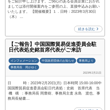
)
をご紹介申し上げます。ご関心のある会員企業におかれ
中
ましては添付開催案内をご参照の上、直接申込みお願い
投
いたします。 【開催概要】１．日時：2023年3月30日
資
（木） …
促
進
続きを読む
機
構
【ご報告】中国国際貿易促進委員会駐
(
日代表処史銘首席代表がご来訪
j
c
インフォメーション
中国政府団体のお知らせ
事務局より
i
事務局長 岡がゆく
p
2023年2月21日
b
o
y
)
日 時：2023年2月20日(月) 日本時間 15:00-16:00中
劉
国国際貿易促進委員会駐日代表処：史銘 首席代表 当
娜
機 構 ：事務局長 岡豊樹、事務局主査 永島 渡也、事
務局長秘書…