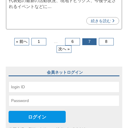
代表処の最新の活動状況、現地トピックス、今後予定さ
資
れるイベントなどに…
促
進
続きを読む
機
構
(
投
« 前へ
1
…
6
7
8
j
次へ »
稿
c
ナ
i
p
ビ
会員ネットログイン
o
ゲ
)
ー
シ
ョ
ン
ログイン