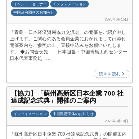
イベント・セミナー
インフォメーション
c
中国政府団体のお知らせ
i
2023年3月15日
b
p
y
o
「青島ー日本経済貿易協力交流会」の開催をご紹介申し
日
)
上げます。ご関心のある会員企業におかれましては添付
中
開催案内をご参照の上、直接申込みをお願いいたしま
投
す。 ◆お問合せ先 日本担当：中国青島工商センター
資
日本代表事務処 …
促
進
続きを読む
機
構
【協力】「蘇州高新区日本企業 700 社
(
達成記念式典」開催のご案内
j
c
インフォメーション
中国政府団体のお知らせ
i
2023年3月10日
b
p
y
o
「蘇州高新区日本企業 700 社達成記念式典」の開催案内
日