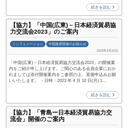
進
続きを読む
機
構
【協力】「中国(広東)－日本経済貿易協
(
力交流会2023」のご案内
j
c
インフォメーション
中国政府団体のお知らせ
i
2023年3月22日
b
p
y
o
「中国(広東)－日本経済貿易協力交流会2023」の開催案
日
)
内をご紹介申し上げます。ご関心のある会員企業におか
中
れましては添付開催案内をご参照の上、直接申込みお願
投
いいたします。 ・日時：2023 年 4 月 10 日(月) 1…
資
促
続きを読む
進
機
【協力】「青島ー日本経済貿易協力交
構
流会」開催のご案内
(
j