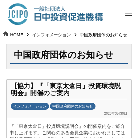
コ
日
ー
ン
中
メ
テ
ニ
投
ュ
ン
日
ー
j
HOME
インフォメーション
中国政府団体のお知らせ
ツ
資
c
中
へ
i
促
中国政府団体のお知らせ
ス
p
投
進
キ
o
ッ
機
資
プ
構
促
【協力】『「東京太倉日」投資環境説
明会』開催のご案内
進
インフォメーション
中国政府団体のお知らせ
機
2023年3月30日
b
y
構
『「東京太倉日」投資環境説明会』の開催案内をご紹介
日
申し上げます。ご関心のある会員企業におかれましては
中