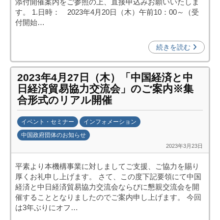
添付開催案内をご参照の上、直接申込みお願いいたしま
投
す。 1.日時： 2023年4月20日（木）午前10：00～（受
資
付開始…
促
進
続きを読む
機
構
2023年4月27日（木）「中国経済と中
(
日経済貿易協力交流会」のご案内※集
j
合形式のリアル開催
c
i
イベント・セミナー
インフォメーション
p
中国政府団体のお知らせ
o
2023年3月23日
b
)
y
平素より本機構事業に対しましてご支援、ご協力を賜り
日
厚くお礼申し上げます。 さて、この度下記要領にて中国
中
経済と中日経済貿易協力交流会ならびに懇親交流会を開
投
催することとなりましたのでご案内申し上げます。 今回
資
は3年ぶりにオフ…
促