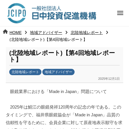
コ
日
ー
ン
中
メ
テ
ニ
投
ュ
ン
日
ー
j
HOME
地域アドバイザー
北陸地域レポート
ツ
資
c
(北陸地域レポート)【第4回地域レポート】
中
へ
i
促
ス
(北陸地域レポート)【第4回地域レポー
p
投
進
キ
ト】
o
ッ
機
資
北陸地域レポート
地域アドバイザー
プ
構
促
2025年12月1日
b
y
進
眼鏡業界における「Made in Japan」問題について
日
中
機
2025年は鯖江の眼鏡発祥120周年の記念の年である。この
投
資
構
タイミングで、福井県眼鏡協会が「Made in Japan」品質の
促
信頼性を守るために、会員企業に対して原産地表示順守を求
進