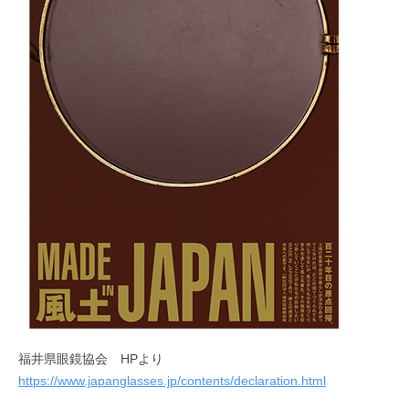
福井県眼鏡協会 HPより
https://www.japanglasses.jp/contents/declaration.html