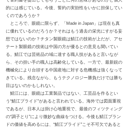
的には感じている。今後、誓約の実効性をいかに担保してい
くのであろうか？
ところで、眼鏡に限らず、「Made in Japan」は現在も真
に優れているのだろうか？それはもう過去の栄光にすがる妄
想ではないのか？チタン製眼鏡は鯖江の技術が上だが、アセ
テート製眼鏡の技術は中国の方が優るとの意見も聞いてい
る。鯖江では芸術品の域に達する職人技があると言いなが
ら、その担い手の職人は高齢化している。一方で、最新鋭の
機械化により台頭する中国産地に対する危機感は強くなって
きている。残念ながら、もうテクノロジー勝負だけでは勝ち
目はないのかもしれない。
鯖江には、眼鏡は工業製品ではない、工芸品を作るとい
う“鯖江プライド”があると言われている。海外では図面重視
であるが、日本人は掛け心地重視で、最後のフィツティング
の“調子とり”により微妙な曲線をつける。今後も鯖江ブラン
ドの価値を高めるには、“鯖江プライド”こそ不可欠であると