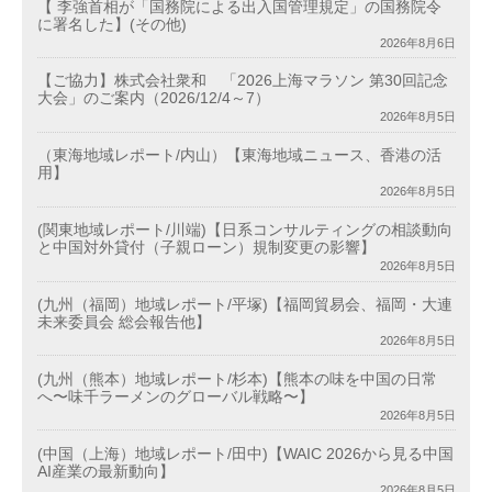
【 李強首相が「国務院による出入国管理規定」の国務院令
に署名した】(その他)
2026年8月6日
【ご協力】株式会社衆和 「2026上海マラソン 第30回記念
大会」のご案内（2026/12/4～7）
2026年8月5日
（東海地域レポート/内山）【東海地域ニュース、香港の活
用】
2026年8月5日
(関東地域レポート/川端)【日系コンサルティングの相談動向
と中国対外貸付（子親ローン）規制変更の影響】
2026年8月5日
(九州（福岡）地域レポート/平塚)【福岡貿易会、福岡・大連
未来委員会 総会報告他】
2026年8月5日
(九州（熊本）地域レポート/杉本)【熊本の味を中国の日常
へ〜味千ラーメンのグローバル戦略〜】
2026年8月5日
(中国（上海）地域レポート/田中)【WAIC 2026から見る中国
AI産業の最新動向】
2026年8月5日