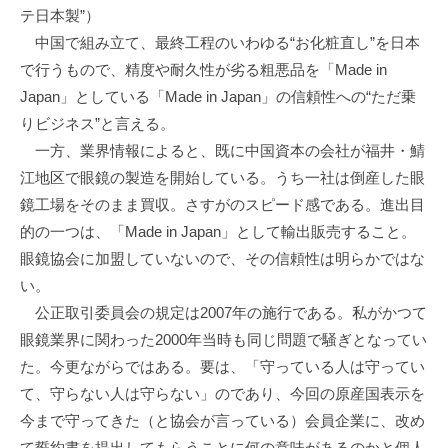
テ日本製”）
中国で組み立て、最終工程のいわゆる“お化粧直し”を日本
で行うもので、精度や耐久性が劣る粗悪品を「Made in
Japan」としている「Made in Japan」の信頼性への“ただ乗
りビジネス”と言える。
一方、業界情報によると、既に中国資本の会社が福井・鯖
江地区で眼鏡の製造を開始している。うち一社は倒産した眼
鏡工場をそのまま買収。さすがのスピード感である。進出目
的の一つは、「Made in Japan」として輸出販売すること。
眼鏡協会に加盟していないので、その信頼性は明らかではな
い。
公正取引委員会の規定は2007年の施行である。私がかつて
眼鏡業界に関わった2000年当時も同じ問題で騒ぎとなってい
た。今更ながらではある。要は、「守っている人は守ってい
て、守らない人は守らない」のであり、今回の原産国表示を
今まで守ってきた（と協会が言っている）会員企業に、改め
て誓約書を提出してもらうことに何の意味があるのかと個人