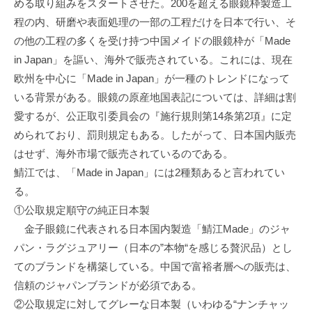
める取り組みをスタートさせた。200を超える眼鏡枠製造工
機
程の内、研磨や表面処理の一部の工程だけを日本で行い、そ
構
の他の工程の多くを受け持つ中国メイドの眼鏡枠が「Made
(
in Japan」を謳い、海外で販売されている。これには、現在
j
欧州を中心に「Made in Japan」が一種のトレンドになって
c
いる背景がある。眼鏡の原産地国表記については、詳細は割
i
p
愛するが、公正取引委員会の『施行規則第14条第2項』に定
o
められており、罰則規定もある。したがって、日本国内販売
)
はせず、海外市場で販売されているのである。
鯖江では、「Made in Japan」には2種類あると言われてい
る。
①公取規定順守の純正日本製
金子眼鏡に代表される日本国内製造「鯖江Made」のジャ
パン・ラグジュアリー（日本の”本物“を感じる贅沢品）とし
てのブランドを構築している。中国で富裕者層への販売は、
信頼のジャパンブランドが必須である。
②公取規定に対してグレーな日本製（いわゆる“ナンチャッ