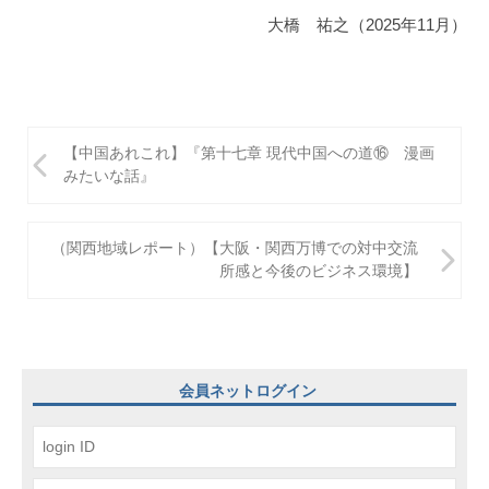
大橋 祐之（2025年11月）
投
【中国あれこれ】『第十七章 現代中国への道⑯ 漫画
稿
みたいな話』
ナ
ビ
（関西地域レポート）【大阪・関西万博での対中交流
所感と今後のビジネス環境】
ゲ
ー
シ
ョ
会員ネットログイン
ン