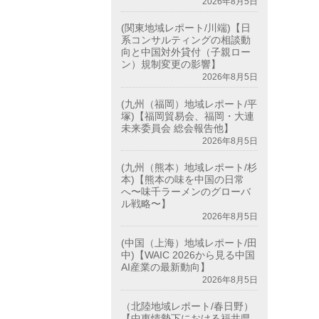
2026年8月5日
(関東地域レポート/川端)【日
系コンサルティングの相談動
向と中国対外貸付（子親ロー
ン）規制変更の影響】
2026年8月5日
(九州（福岡）地域レポート/平
塚)【福岡貿易会、福岡・大連
未来委員会 総会報告他】
2026年8月5日
(九州（熊本）地域レポート/杉
本)【熊本の味を中国の日常
へ〜味千ラーメンのグローバ
ル戦略〜】
2026年8月5日
(中国（上海）地域レポート/田
中)【WAIC 2026から見る中国
AI産業の最新動向】
2026年8月5日
（北陸地域レポート/春日野）
【中東情勢下における福井県