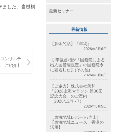
来ました。当機構
最新セミナー
最新情報
【多余的話】『年縞』
2026年8月6日
・コンサルテ
【 李強首相が「国務院による
出入国管理規定」の国務院令
体 ご紹介】
に署名した】(その他)
2026年8月6日
【ご協力】株式会社衆和
「2026上海マラソン 第30回
記念大会」のご案内
（2026/12/4～7）
2026年8月5日
（東海地域レポート/内山）
【東海地域ニュース、香港の
活用】