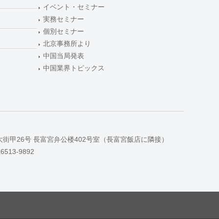
イベント・セミナー
実務セミナー
個別セミナー
北京事務所より
中国当局発表
中国業界トピックス
大街甲26号 長富宮弁公楼402号室（長富宮飯店に隣接）
-6513-9892