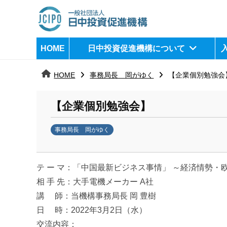
コ
ン
テ
日
j
HOME
日中投資促進機構について
ン
c
中
ツ
i
HOME
事務局長 岡がゆく
【企業個別勉強会
へ
p
投
ス
o
資
【企業個別勉強会】
キ
ッ
促
事務局長 岡がゆく
プ
b
進
y
機
テ ー マ：「中国最新ビジネス事情」 ～経済情勢
日
中
相 手 先：大手電機メーカー A社
構
投
講 師：当機構事務局長 岡 豊樹
資
日 時：2022年3月2日（水）
促
交流内容：