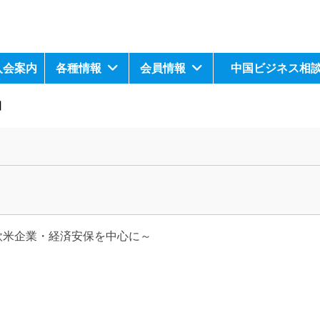
入会案内
各種情報
会員情報
中国ビジネス相
】
・欧米企業・経済安保を中心に～