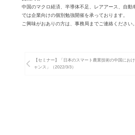
進
中国のマクロ経済、半導体不足、レアアース、自動
機
では企業向けの個別勉強開催を承っております。
構
ご興味がおありの方は、事務局までご連絡ください
(
j
c
i
投
p
【セミナー】「日本のスマート農業技術の中国におけ
o
稿
ャンス」（2022/3/3）
)
ナ
ビ
ゲ
ー
シ
ョ