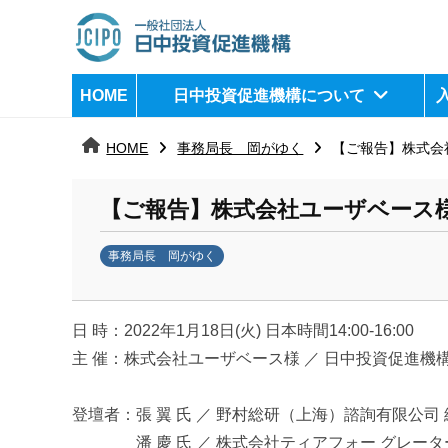
コ
ン
テ
日
j
HOME
日中投資促進機構について
ン
c
中
ツ
i
HOME
事務局長 岡がゆく
【ご報告】株式会社
へ
p
投
ス
o
資
【ご報告】株式会社ユーザベース様と
キ
ッ
促
事務局長 岡がゆく
プ
b
進
y
機
日 時：2022年1月18日(火) 日本時間14:00-16:00
k
a
主 催：株式会社ユーザベース様 ／ 日中投資促進機
構
n
a
登壇者：張 翼 氏 ／ 野村総研（上海）諮詢有限公司
u
潘 慶 氏 ／ 株式会社ティアフォー グレータ