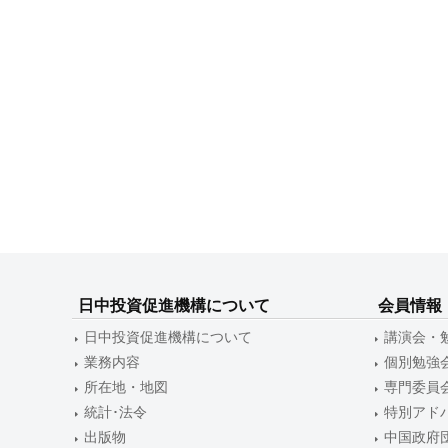
ビ
ゲ
ー
シ
ョ
ン
日中投資促進機構について
会員情報
日中投資促進機構について
講演会・
業務内容
個別勉強
所在地・地図
専門委員
統計･法令
特別アド
出版物
中国政府