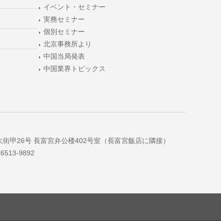
イベント・セミナー
実務セミナー
個別セミナー
北京事務所より
中国当局発表
中国業界トピックス
大街甲26号 長富宮弁公楼402号室（長富宮飯店に隣接）
-6513-9892