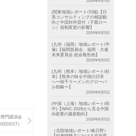
2026年8月5日
(関東地域レポート/川端)【日
系コンサルティングの相談動
向と中国対外貸付（子親ロー
ン）規制変更の影響】
2026年8月5日
(九州（福岡）地域レポート/平
塚)【福岡貿易会、福岡・大連
未来委員会 総会報告他】
2026年8月5日
(九州（熊本）地域レポート/杉
本)【熊本の味を中国の日常
へ〜味千ラーメンのグローバ
ル戦略〜】
2026年8月5日
(中国（上海）地域レポート/田
中)【WAIC 2026から見る中国
AI産業の最新動向】
回専門講演会
2026年8月5日
/2/17）
（北陸地域レポート/春日野）
【中東情勢下における福井県