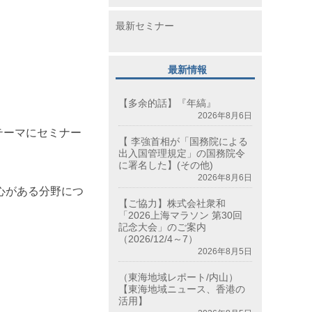
最新セミナー
最新情報
【多余的話】『年縞』
2026年8月6日
テーマにセミナー
【 李強首相が「国務院による
出入国管理規定」の国務院令
に署名した】(その他)
2026年8月6日
心がある分野につ
【ご協力】株式会社衆和
「2026上海マラソン 第30回
記念大会」のご案内
（2026/12/4～7）
2026年8月5日
（東海地域レポート/内山）
【東海地域ニュース、香港の
活用】