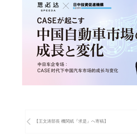
投
【王文涛部長 機関紙『求是』へ寄稿】
稿
ナ