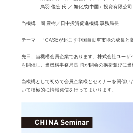
m
鳥羽 俊宏 氏 ／ 旭化成(中国）投資有限公司 
i
当機構：岡 豊樹／日中投資促進機構 事務局長
テーマ：「CASEが起こす中国自動車市場の成長と
先日、当機構会員企業であります、株式会社ユーザ
を開催し、当機構事務局長 岡が開会の挨拶並びに
当機構として初めて会員企業様とセミナーを開催い
いて積極的に情報発信を行ってまいります。