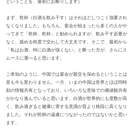
ということを、最初にお断りします）
機
構
まず、乾杯（白酒を飲み干す）はそれほどしつこく強要され
(
なくなりました。もちろん、宴会が始まったら多くの人がや
j
ってきて「乾杯、乾杯」と勧められますが、飲み干す必要が
c
なく、舐める程度で交わして大丈夫です。そこで、最初から
i
p
「私はお酒、特に白酒が強くない」と断った方が、さらにス
o
ムースに運べると思います。
)
ご承知のように、中国では宴会が親交を深めるということは
昔も今も変わりません。一方、いまの中国は世界とほぼ同時
刻の情報共有となっており、いろいろな意味での価値観共有
がかなり進んでいると思います。白酒が世界的にも度数が高
く、飲み過ぎると健康に害する意識が昔より格段に高くなり
ました。それが乾杯の遠慮につながったのではないかと思い
ます。