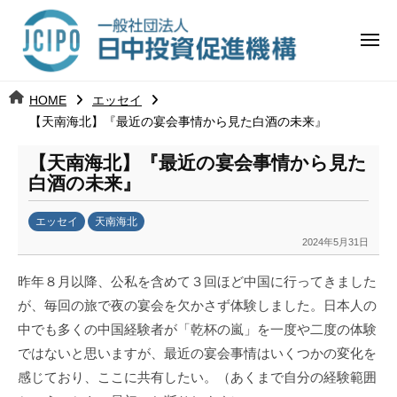
コ
日
ー
ン
中
メ
テ
ニ
投
ュ
ン
日
ー
j
HOME
エッセイ
ツ
資
c
【天南海北】『最近の宴会事情から見た白酒の未来』
中
へ
i
促
ス
【天南海北】『最近の宴会事情から見た
p
投
進
キ
白酒の未来』
o
ッ
機
資
エッセイ
天南海北
プ
構
促
2024年5月31日
b
y
進
昨年８月以降、公私を含めて３回ほど中国に行ってきました
日
が、毎回の旅で夜の宴会を欠かさず体験しました。日本人の
中
機
中でも多くの中国経験者が「乾杯の嵐」を一度や二度の体験
投
資
構
ではないと思いますが、最近の宴会事情はいくつかの変化を
促
感じており、ここに共有したい。（あくまで自分の経験範囲
進