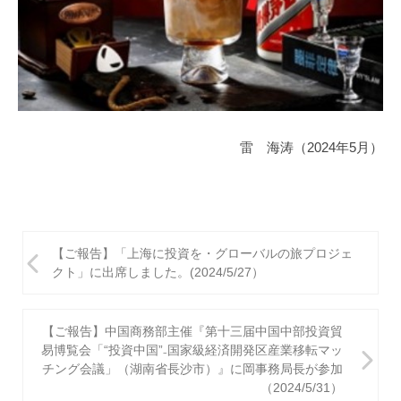
雷 海涛（2024年5月）
投
【ご報告】「上海に投資を・グローバルの旅プロジェ
稿
クト」に出席しました。(2024/5/27）
ナ
ビ
【ご報告】中国商務部主催『第十三届中国中部投資貿
易博覧会「“投資中国”₋国家級経済開発区産業移転マッ
ゲ
チング会議」（湖南省長沙市）』に岡事務局長が参加
（2024/5/31）
ー