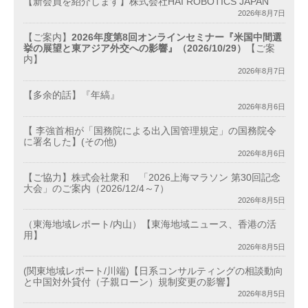
【新会員を紹介します】株式会社HAI ROBOTICS JAPAN
2026年8月7日
【ご案内】
2026年度第8回オンラインセミナー『米国中間選
挙の展望と東アジア外交への影響』（2026/10/29）
【ご案
内】
2026年8月7日
【多余的話】『年縞』
2026年8月6日
【 李強首相が「国務院による出入国管理規定」の国務院令
に署名した】(その他)
2026年8月6日
【ご協力】株式会社衆和 「2026上海マラソン 第30回記念
大会」のご案内（2026/12/4～7）
2026年8月5日
（東海地域レポート/内山）【東海地域ニュース、香港の活
用】
2026年8月5日
(関東地域レポート/川端)【日系コンサルティングの相談動向
と中国対外貸付（子親ローン）規制変更の影響】
2026年8月5日