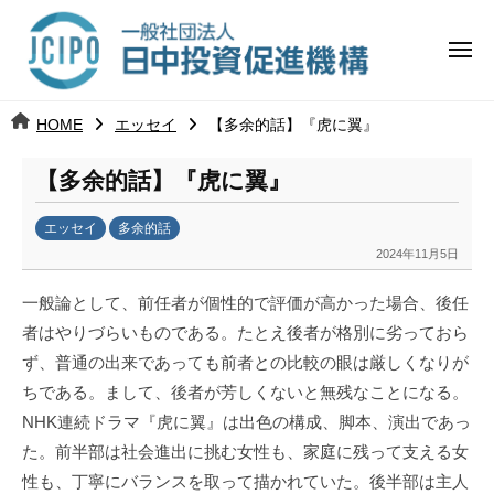
コ
日
ー
ン
中
メ
テ
ニ
投
ュ
ン
日
ー
j
HOME
エッセイ
【多余的話】『虎に翼』
ツ
資
c
中
へ
i
促
【多余的話】『虎に翼』
ス
p
投
進
キ
o
エッセイ
多余的話
ッ
機
資
2024年11月5日
b
プ
y
構
促
一般論として、前任者が個性的で評価が高かった場合、後任
日
者はやりづらいものである。たとえ後者が格別に劣っておら
中
進
ず、普通の出来であっても前者との比較の眼は厳しくなりが
投
資
ちである。まして、後者が芳しくないと無残なことになる。
機
促
NHK連続ドラマ『虎に翼』は出色の構成、脚本、演出であっ
構
進
た。前半部は社会進出に挑む女性も、家庭に残って支える女
機
性も、丁寧にバランスを取って描かれていた。後半部は主人