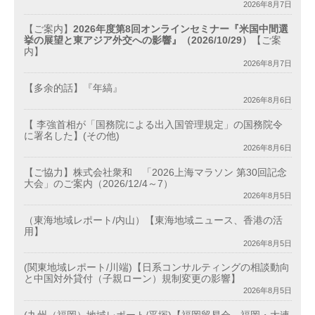
2026年8月7日
【ご案内】
2026年度第8回オンラインセミナー『米国中間選
挙の展望と東アジア外交への影響』（2026/10/29）
【ご案
内】
2026年8月7日
【多余的話】『年縞』
2026年8月6日
【 李強首相が「国務院による出入国管理規定」の国務院令
に署名した】(その他)
2026年8月6日
【ご協力】株式会社衆和 「2026上海マラソン 第30回記念
大会」のご案内（2026/12/4～7）
2026年8月5日
（東海地域レポート/内山）【東海地域ニュース、香港の活
用】
2026年8月5日
(関東地域レポート/川端)【日系コンサルティングの相談動向
と中国対外貸付（子親ローン）規制変更の影響】
2026年8月5日