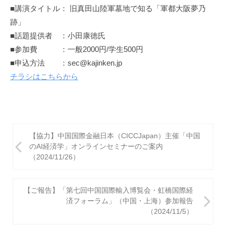
■講演タイトル： 旧真田山陸軍墓地で知る「軍都大阪夢乃
跡」
■話題提供者 ：小田康徳氏
■参加費 ：一般2000円/学生500円
■申込方法 ：sec@kajinken.jp
チラシはこちらから
投
【協力】中国国際金融日本（CICCJapan）主催「中国
稿
のAI経済学」オンラインセミナーのご案内
（2024/11/26）
ナ
ビ
【ご報告】「第七回中国国際輸入博覧会・虹橋国際経
ゲ
済フォーラム」（中国・上海）参加報告
（2024/11/5）
ー