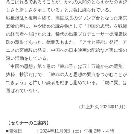
ろこばれるであろうことが、かれの人間のとらえかたのきび
しさと新しさを示している」と月報に綴られている。
戦後混乱と復興を経て、高度成長のジャンプ台となった東京
五輪の年に、やや硬めの読み物として『中国の思想』を戦後
の経営者へ届けたのは、稀代の出版プロデューサー徳間康快
氏の慧眼であった。徳間氏もまた、『アサヒ芸能』発行、ア
ニメの宮崎駿の発見、中国への日本映画の配給など実に懐の
深い活動をしている。
『中国の思想』第１巻の『韓非子』は五十五編からの選別、
抜粋、抄訳だけで、「韓非の人と思想の要点をつかむことが
できよう」と忙しい読者を励まし慰めている。「虎に翼」は
選ばれていない。
（井上邦久 2024年11月）
【
セミナーのご案内
】
■開催日 ：2024年11月9日（土）午後 2時～４時