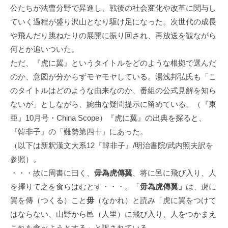
構
公たちが法曹分野で昇進し、戦後の社会変化や改革に関与し
(
ていく過程が盛り沢山となり駆け足になった。次世代の成長
j
や飛んだり跳ねたりの展開に振り回され、再放送を観ながら
c
何とか追いついた。
i
p
ただ、『虎に翼』というタイトルをどのような根拠で選んだ
o
のか、意図が分からずモヤモヤしている。湯浅邦弘氏も「こ
)
のタイトルはどのような由来なのか、番組の公式見解を知ら
ないが」としながら、婉曲な疑問提示に留めている。（『東
亜』10月号・China Scope）『虎に翼』の出典を探ると、
『韓非子』の「難勢第四十」にあった。
（以下は新釈漢文大系12『韓非子』/明治書院/武内照夫訳を
参照）。
・・・故に周書に曰く、
毋為虎傳翼
、将に邑に飛び入り、人
を擇りて之を食らはむとす・・・。「
毋為虎傳翼」
は、虎に
翼を傳（つくる）こと
毋
（なかれ）と読み「虎に翼をつけて
はならない、山野から邑（人里）に飛び入り、人をつかまえ
これを食べようとする」と訳されている。