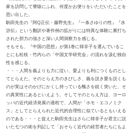
家を訪問して謦咳にふれ、何度かお便りをいただいたことを
思い出した。
駒田先生の『阿Q正伝・藤野先生』『一条さゆりの性』『水
滸伝』という翻訳や著作例の拡がりには特異な体験に裏打ち
された胆力の強さと深い人間洞察力を感じる。
そもそも、『中国の思想』が第1巻に韓非子を選んでいるこ
とにも松枝・竹内らの「中国文学研究会」の流れを汲む独自
性を感じる。
・・・人間を義よりも力に従い、愛よりも利につくものとし
てとらえた。そのとらえ方のきびしさ、義を説き愛を説くも
のが実はそのかげにかくし持っている醜さを鋭く突いた、そ
の真実性にあるといえよう。そしてそのとらえ方は、ヨーロ
ッパの近代経済発展の過程で、人間が「ホモ・エコノミク
ス」としてとらえられた近代的合理性に似ているともいえる
のである・・・と捉えた駒田先生はさらに韓非子が君主に説
いた七つの術を列記して「おそらく近代の経営者たちにもよ