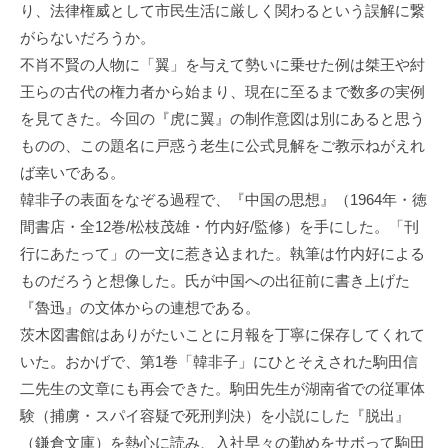
り、法律権威として市民生活に厳しく関わるという誤解に繋
がらないだろうか。
不肖不賢の人物に「翼」を与えて勢いに乗せた例は桀王や紂
王らの古代の権力者から始まり、現在に至るまで数多の実例
を見てきた。今回の『虎に翼』の制作意図は別にあると思う
ものの、この題名に戸惑う老生に公式見解をご教示ねがえれ
ば幸いである。
韓非子の表面をなぞる過程で、『中国の思想』（1964年・徳
間書店・全12巻/松枝茂雄・竹内好/監修）を手にした。「刊
行にあたって」の一文に惹き込まれた。執筆は竹内好による
ものだろうと想像した。氏が中国への出征前に書き上げた
『魯迅』の文体からの連想である。
茨木図書館はありがたいことに月報を丁寧に保存してくれて
いた。おかげで、第1巻「韓非子」にひとそえされた駒田信
二先生の文章にも再会できた。駒田先生が湖南省での従軍体
験（捕虜・スパイ容疑で死刑判決）を小説にした『脱出』
（鎌倉文庫）を熱心に読み、入社早々の勤めをサボって駒田