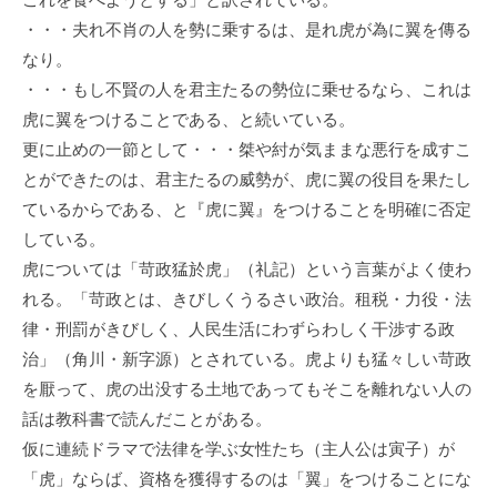
・・・夫れ不肖の人を勢に乗するは、是れ虎が為に翼を傳る
なり。
・・・もし不賢の人を君主たるの勢位に乗せるなら、これは
虎に翼をつけることである、と続いている。
更に止めの一節として・・・桀や紂が気ままな悪行を成すこ
とができたのは、君主たるの威勢が、虎に翼の役目を果たし
ているからである、と『虎に翼』をつけることを明確に否定
している。
虎については「苛政猛於虎」（礼記）という言葉がよく使わ
れる。「苛政とは、きびしくうるさい政治。租税・力役・法
律・刑罰がきびしく、人民生活にわずらわしく干渉する政
治」（角川・新字源）とされている。虎よりも猛々しい苛政
を厭って、虎の出没する土地であってもそこを離れない人の
話は教科書で読んだことがある。
仮に連続ドラマで法律を学ぶ女性たち（主人公は寅子）が
「虎」ならば、資格を獲得するのは「翼」をつけることにな