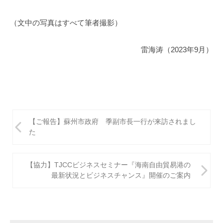
（文中の写真はすべて筆者撮影）
雷海涛（2023年9月）
投
【ご報告】蘇州市政府 季副市長一行が来訪されまし
稿
た
ナ
ビ
【協力】TJCCビジネスセミナー『海南自由貿易港の
最新状況とビジネスチャンス』開催のご案内
ゲ
ー
シ