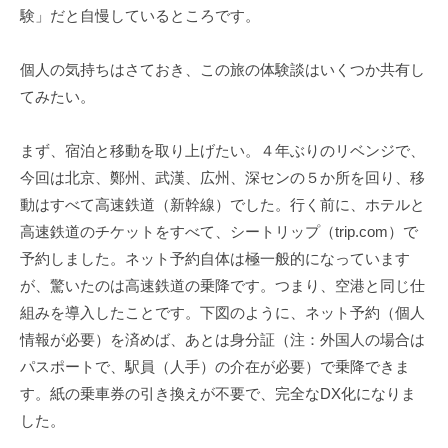
構
験」だと自慢しているところです。
(
j
個人の気持ちはさておき、この旅の体験談はいくつか共有し
c
てみたい。
i
p
o
まず、宿泊と移動を取り上げたい。４年ぶりのリベンジで、
)
今回は北京、鄭州、武漢、広州、深センの５か所を回り、移
動はすべて高速鉄道（新幹線）でした。行く前に、ホテルと
高速鉄道のチケットをすべて、シートリップ（trip.com）で
予約しました。ネット予約自体は極一般的になっています
が、驚いたのは高速鉄道の乗降です。つまり、空港と同じ仕
組みを導入したことです。下図のように、ネット予約（個人
情報が必要）を済めば、あとは身分証（注：外国人の場合は
パスポートで、駅員（人手）の介在が必要）で乗降できま
す。紙の乗車券の引き換えが不要で、完全なDX化になりま
した。