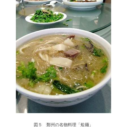
図５ 鄭州の名物料理「烩麺」