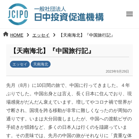
コ
日
ー
ン
中
メ
テ
ニ
投
ュ
ン
日
ー
j
HOME
エッセイ
【天南海北】『中国旅行記』
ツ
資
c
中
へ
i
促
【天南海北】『中国旅行記』
ス
p
投
進
キ
o
エッセイ
天南海北
ッ
機
資
2023年9月29日
b
プ
y
構
促
先月（8月）に10日間の旅で、中国に行ってきました。４年
日
ぶりでした。中国出身とは言え、長く日本に住んでおり、現
中
進
場感覚がだんだん衰えています。増してやコロナ禍で世界が
投
資
寸断され、国境を跨る移動が非常に難しくなったのが周知の
機
促
通りです。いまは大分回復しましたが、中国への渡航ビザの
構
進
手続きが煩雑など、多くの日本人は行くのを躊躇っていま
機
す。その意味では、先月の中国の旅がそれなりに「貴重な体