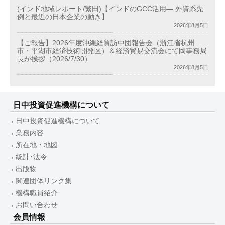
(インド地域レポート/繁田)【インドのGCC活用― 外資系先
例と最近の日本企業の動き】
2026年8月5日
【ご報告】2026年度沖縄経貿訪中団報告会（浙江省杭州
市・平湖市経済技術開発区）＆経済貿易交流会にて岡事務局
長が挨拶（2026/7/30）
2026年8月5日
日中投資促進機構について
日中投資促進機構について
業務内容
所在地・地図
統計･法令
出版物
関連団体リンク集
機構職員紹介
お問い合わせ
会員情報