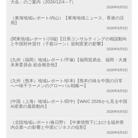
大会」のご案内（2026/12/4～7）
2026年8月5日
（東海地域レポート/内山）【東海地域ニュース、香港の活
用】
2026年8月5日
(関東地域レポート/川端)【日系コンサルティングの相談動向
と中国対外貸付（子親ローン）規制変更の影響】
2026年8月5日
(九州（福岡）地域レポート/平塚)【福岡貿易会、福岡・大連
未来委員会 総会報告他】
2026年8月5日
(九州（熊本）地域レポート/杉本)【熊本の味を中国の日常
へ〜味千ラーメンのグローバル戦略〜】
2026年8月5日
(中国（上海）地域レポート/田中)【WAIC 2026から見る中国
AI産業の最新動向】
2026年8月5日
（北陸地域レポート/春日野）【中東情勢下における福井県
内企業への影響と中国ビジネスの役割】
2026年8月5日