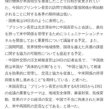
飛行物体が米国領空を通過したことで日程が変更されてい
進
た。今回のブリンケン長官の訪問で両国の緊張関係が再始動
機
されることに対する各界の期待値は低い。
構
・国務省は14日次のように表明した。
(
「ブリンケン長官は北京滞在中に中国高官らと会談し、責任
j
を持って米中関係を管理するためにコミュニケーションチャ
c
ネルを開放しておく重要性について議論する予定。 また、
i
p
二国間問題、世界情勢や地域情勢、国境を越えた共通の課題
o
に関する協力の可能性についても提起する予定」
)
・中国外交部の汪文斌報道官は14日の記者会見で、「中国政
府は米国が〝具体的な行動″をとり、〝中国と協力して相違
点を効果的に管理し、交流と協力を促進し、中米関係の停滞
回復を推し進めること″を期待している」と述べた。
・米国高官は「ブリンケン長官が出席する6月18日から19日
の会議の重要なテーマは、地域安全保障、麻薬対策、気候変
動、世界のマクロ経済の安定、中国で不当に拘束された米国
人、米中両国民の交流などである」と述べた。