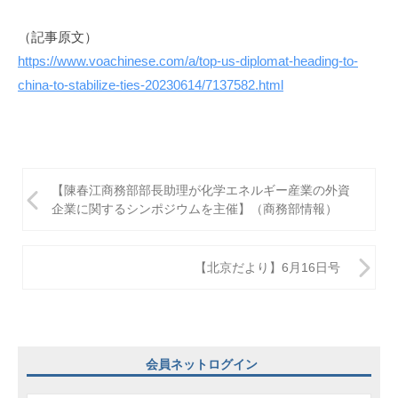
（記事原文）
https://www.voachinese.com/a/top-us-diplomat-heading-to-
china-to-stabilize-ties-20230614/7137582.html
投
【陳春江商務部部長助理が化学エネルギー産業の外資
稿
企業に関するシンポジウムを主催】（商務部情報）
ナ
ビ
【北京だより】6月16日号
ゲ
ー
シ
会員ネットログイン
ョ