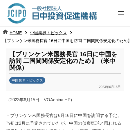
コ
日
ー
ン
中
メ
テ
ニ
投
ュ
ン
日
ー
j
HOME
中国業界トピックス
ツ
資
c
【ブリンケン米国務長官 16日に中国を訪問 二国間関係安定化のため
中
へ
i
促
ス
p
【ブリンケン米国務長官 16日に中国を
投
進
キ
o
訪問 二国間関係安定化のため】（米中
ッ
機
関係）
資
プ
構
促
中国業界トピックス
2023年6月16日
b
進
y
（2023年6月15日 VOAchina HP)
日
機
中
・ブリンケン米国務長官は6月16日に中国を訪問する予定。
構
投
資
当初は2月に予定されていたが、中国の偵察気球と思われる
促