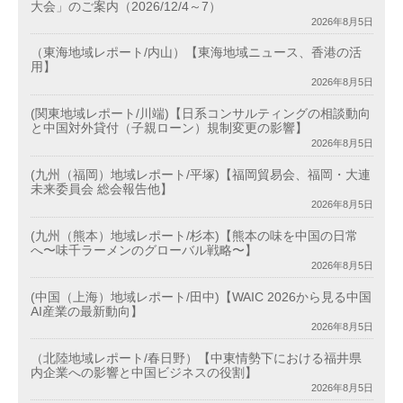
大会」のご案内（2026/12/4～7）
2026年8月5日
（東海地域レポート/内山）【東海地域ニュース、香港の活
用】
2026年8月5日
(関東地域レポート/川端)【日系コンサルティングの相談動向
と中国対外貸付（子親ローン）規制変更の影響】
2026年8月5日
(九州（福岡）地域レポート/平塚)【福岡貿易会、福岡・大連
未来委員会 総会報告他】
2026年8月5日
(九州（熊本）地域レポート/杉本)【熊本の味を中国の日常
へ〜味千ラーメンのグローバル戦略〜】
2026年8月5日
(中国（上海）地域レポート/田中)【WAIC 2026から見る中国
AI産業の最新動向】
2026年8月5日
（北陸地域レポート/春日野）【中東情勢下における福井県
内企業への影響と中国ビジネスの役割】
2026年8月5日