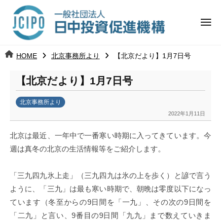
コ
日
ー
ン
中
メ
テ
ニ
投
ュ
ン
日
ー
j
HOME
北京事務所より
【北京だより】1月7日号
ツ
資
c
中
へ
i
促
【北京だより】1月7日号
ス
p
投
進
キ
o
北京事務所より
ッ
機
資
2022年1月11日
b
プ
y
構
促
北京は最近、一年中で一番寒い時期に入ってきています。今
k
週は真冬の北京の生活情報等をご紹介します。
a
進
n
a
「三九四九氷上走」（三九四九は氷の上を歩く）と諺で言う
機
u
ように、「三九」は最も寒い時期で、朝晩は零度以下になっ
構
m
ています
（冬至からの9日間を「一九」、その次の9日間を
i
「二九」と言い、9番目の9日間「九九」まで数えていきま