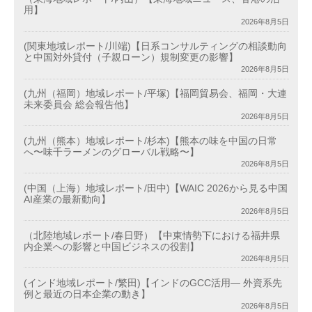
用】
2026年8月5日
(関東地域レポート/川端)【日系コンサルティングの相談動向
と中国対外貸付（子親ローン）規制変更の影響】
2026年8月5日
(九州（福岡）地域レポート/平塚)【福岡貿易会、福岡・大連
未来委員会 総会報告他】
2026年8月5日
(九州（熊本）地域レポート/杉本)【熊本の味を中国の日常
へ〜味千ラーメンのグローバル戦略〜】
2026年8月5日
(中国（上海）地域レポート/田中)【WAIC 2026から見る中国
AI産業の最新動向】
2026年8月5日
（北陸地域レポート/春日野）【中東情勢下における福井県
内企業への影響と中国ビジネスの役割】
2026年8月5日
(インド地域レポート/繁田)【インドのGCC活用― 外資系先
例と最近の日本企業の動き】
2026年8月5日