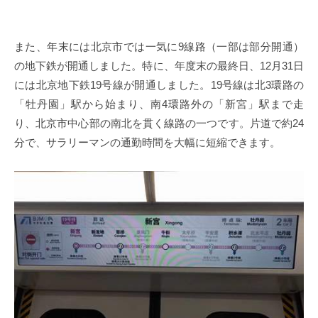
また、年末には北京市では一気に
9
線路（一部は部分開通）
の地下鉄が開通しました。特に、年度末の最終日、
12
月
31
日
には北京地下鉄
19
号線が開通しました。
19
号線は北
3
環路の
「牡丹園」駅から始まり、南
4
環路外の「新宮」駅まで走
り、北京市中心部の南北を貫く線路の一つです。片道で約
24
分で、サラリーマンの通勤時間を大幅に短縮できます。