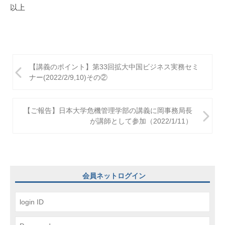
以上
投
【講義のポイント】第33回拡大中国ビジネス実務セミ
稿
ナー(2022/2/9,10)その②
ナ
ビ
【ご報告】日本大学危機管理学部の講義に岡事務局長
が講師として参加（2022/1/11）
ゲ
ー
シ
ョ
会員ネットログイン
ン