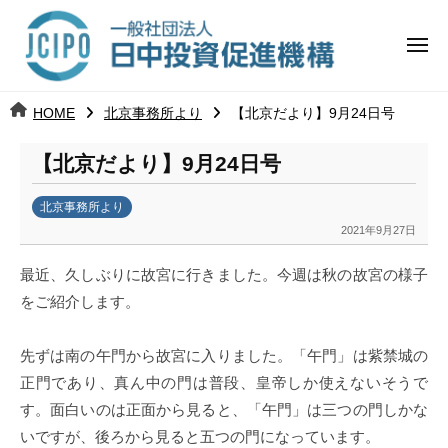
コ
日
ー
ン
中
メ
テ
ニ
投
ュ
ン
日
ー
j
HOME
北京事務所より
【北京だより】9月24日号
ツ
資
c
中
へ
i
促
【北京だより】9月24日号
ス
p
投
進
キ
o
北京事務所より
ッ
機
資
2021年9月27日
b
プ
y
構
促
最近、久しぶりに故宮に行きました。今週は秋の故宮の様子
k
をご紹介します。
a
進
n
a
先ずは南の午門から故宮に入りました。「午門」は紫禁城の
機
u
正門であり、真ん中の門は普段、皇帝しか使えないそうで
構
m
す。面白いのは正面から見ると、「午門」は三つの門しかな
i
いですが、後ろから見ると五つの門になっています。