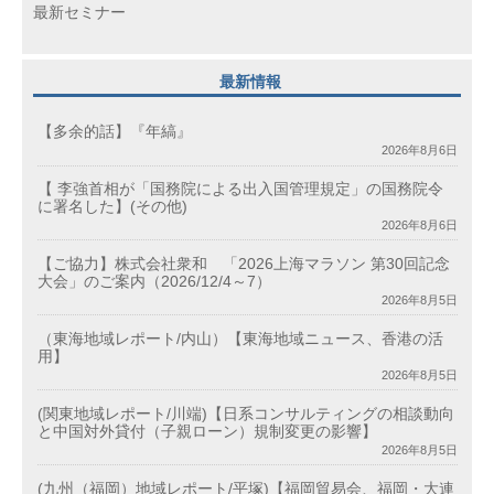
最新セミナー
最新情報
【多余的話】『年縞』
2026年8月6日
【 李強首相が「国務院による出入国管理規定」の国務院令
に署名した】(その他)
2026年8月6日
【ご協力】株式会社衆和 「2026上海マラソン 第30回記念
大会」のご案内（2026/12/4～7）
2026年8月5日
（東海地域レポート/内山）【東海地域ニュース、香港の活
用】
2026年8月5日
(関東地域レポート/川端)【日系コンサルティングの相談動向
と中国対外貸付（子親ローン）規制変更の影響】
2026年8月5日
(九州（福岡）地域レポート/平塚)【福岡貿易会、福岡・大連