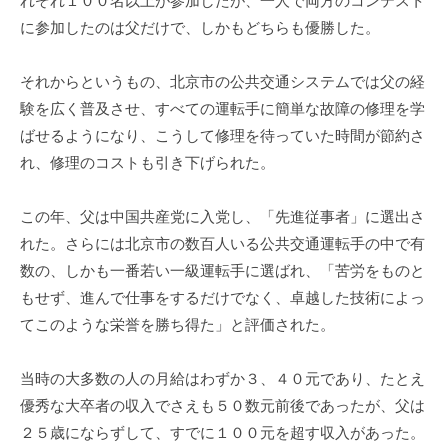
れぞれ１００名以上が参加したが、一人で両方のコンテスト
に参加したのは父だけで、しかもどちらも優勝した。
それからというもの、北京市の公共交通システムでは父の経
験を広く普及させ、すべての運転手に簡単な故障の修理を学
ばせるようになり、こうして修理を待っていた時間が節約さ
れ、修理のコストも引き下げられた。
この年、父は中国共産党に入党し、「先進従事者」に選出さ
れた。さらには北京市の数百人いる公共交通運転手の中で有
数の、しかも一番若い一級運転手に選ばれ、「苦労をものと
もせず、進んで仕事をするだけでなく、卓越した技術によっ
てこのような栄誉を勝ち得た」と評価された。
当時の大多数の人の月給はわずか３、４０元であり、たとえ
優秀な大卒者の収入でさえも５０数元前後であったが、父は
２５歳にならずして、すでに１００元を超す収入があった。