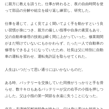
に親方に教えを請うた。仕事が終わると、夜の自由時間を使
って部品の分解や組立を繰り返し練習し、研究した。
仕事を通じて、よく見てよく聞いてよく手を動かすという良
い習慣が身につき、親方の厳しい指導や自身の素質もあり、
父の自動車修理の技術は瞬く間に上がっていった。修業期間
がまだ明けていないにもかかわらず、たった一人で自動車の
修理をできるようになっていたため、社長は父に特別に自動
車の運転を習わせ、運転免許証を取らせてくれた。
人生はいつだって思い通りにはいかないものだ。
ある時、バッテリーを交換していた同僚がうっかりと手を滑
らせ、数十キロもあるバッテリーが父の右手の小指を押しつ
ぶした。父は小指の第一関節を永遠に失うことになった。
北京・天津地区解放戦争が終わり、父は身に着けた技術とと