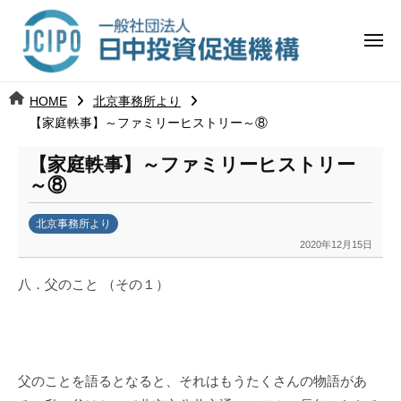
コ
日
ー
ン
中
メ
テ
ニ
投
ュ
ン
日
ー
j
HOME
北京事務所より
ツ
資
c
【家庭軼事】～ファミリーヒストリー～⑧
中
へ
i
促
ス
【家庭軼事】～ファミリーヒストリー
p
投
進
キ
～⑧
o
ッ
機
資
北京事務所より
プ
構
促
2020年12月15日
b
y
進
八．父のこと （その１）
k
a
機
n
a
構
u
父のことを語るとなると、それはもうたくさんの物語があ
m