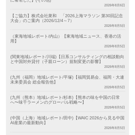
に署名した】(その他)
2026年8月6日
【ご協力】株式会社衆和 「2026上海マラソン 第30回記念
大会」のご案内（2026/12/4～7）
2026年8月5日
（東海地域レポート/内山）【東海地域ニュース、香港の活
用】
2026年8月5日
(関東地域レポート/川端)【日系コンサルティングの相談動向
と中国対外貸付（子親ローン）規制変更の影響】
2026年8月5日
(九州（福岡）地域レポート/平塚)【福岡貿易会、福岡・大連
未来委員会 総会報告他】
2026年8月5日
(九州（熊本）地域レポート/杉本)【熊本の味を中国の日常
へ〜味千ラーメンのグローバル戦略〜】
2026年8月5日
(中国（上海）地域レポート/田中)【WAIC 2026から見る中国
AI産業の最新動向】
2026年8月5日