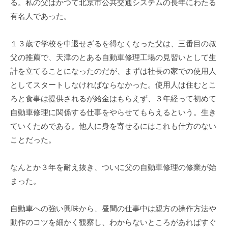
る。私の父はかつて北京市公共交通システムの長年にわたる
i
有名人であった。
１３歳で学校を中退せざるを得なくなった父は、三番目の叔
父の推薦で、天津のとある自動車修理工場の見習いとして生
計を立てることになったのだが、まずは社長の家での使用人
としてスタートしなければならなかった。使用人は住むとこ
ろと食事は提供されるが給金はもらえず、３年経って初めて
自動車修理に関係する仕事をやらせてもらえるという。生き
ていくためである。他人に身を寄せるにはこれも仕方のない
ことだった。
なんとか３年を耐え抜き、ついに父の自動車修理の修業が始
まった。
自動車への強い興味から、昼間の仕事中は親方の操作方法や
動作のコツを細かく観察し、わからないところがあればすぐ