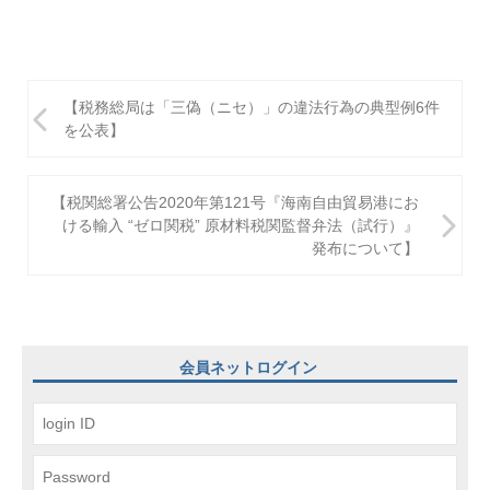
投
【税務総局は「三偽（ニセ）」の違法行為の典型例6件
稿
を公表】
ナ
ビ
【税関総署公告2020年第121号『海南自由貿易港にお
ける輸入 “ゼロ関税” 原材料税関監督弁法（試行）』
ゲ
発布について】
ー
シ
ョ
会員ネットログイン
ン