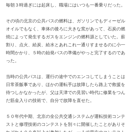
毎朝３時過ぎには起床し、職場にはいつも一番乗りだった。
その頃の北京の公共バスの燃料は、ガソリンでもディーゼル
オイルでもなく、車体の後ろに大きな窯があって、石炭の燃
焼によって発生するガスをエンジンの燃料源としていた。薪
割り、点火、給炭、給水とあれこれ一通りすませるのに小一
時間かかり、５時の始発バスの準備がやっと完了するのであ
った。
当時の公共バスは、運行の途中でのエンコしてしまうことは
日常茶飯事であり、ほかの運転手は故障したら路上で救援を
待つしかなかったが、父は天津での見習い時代に修業をつん
だ筋金入りの技術で、自分で故障を直せた。
５０年代中期、北京の全公共交通システムが運転技術コンテ
ストと修理技術のコンテストを別々に開催したことがありそ