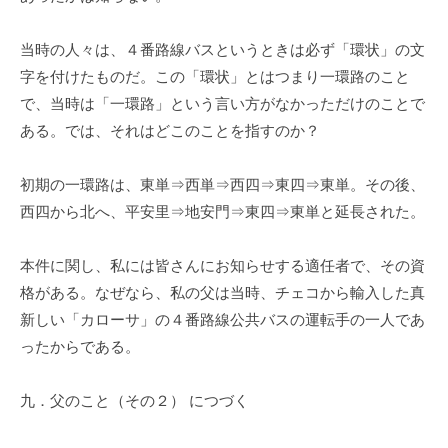
当時の人々は、４番路線バスというときは必ず「環状」の文
字を付けたものだ。この「環状」とはつまり一環路のこと
で、当時は「一環路」という言い方がなかっただけのことで
ある。では、それはどこのことを指すのか？
初期の一環路は、東単⇒西単⇒西四⇒東四⇒東単。その後、
西四から北へ、平安里⇒地安門⇒東四⇒東単と延長された。
本件に関し、私には皆さんにお知らせする適任者で、その資
格がある。なぜなら、私の父は当時、チェコから輸入した真
新しい「カローサ」の４番路線公共バスの運転手の一人であ
ったからである。
九．父のこと（その２） につづく