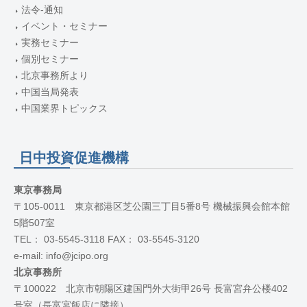
法令-通知
イベント・セミナー
実務セミナー
個別セミナー
北京事務所より
中国当局発表
中国業界トピックス
日中投資促進機構
東京事務局
〒105-0011 東京都港区芝公園三丁目5番8号 機械振興会館本館
5階507室
TEL： 03-5545-3118 FAX： 03-5545-3120
e-mail: info@jcipo.org
北京事務所
〒100022 北京市朝陽区建国門外大街甲26号 長富宮弁公楼402
号室（長富宮飯店に隣接）