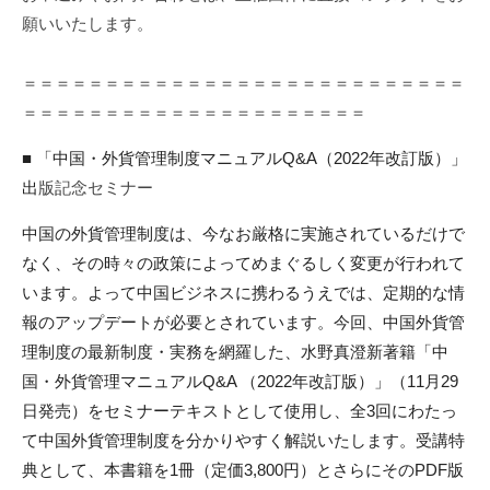
願いいたします。
＝＝＝＝＝＝＝＝＝＝＝＝＝＝＝＝＝＝＝＝＝＝＝＝＝＝＝
＝＝＝＝＝＝＝＝＝＝＝＝＝＝＝＝＝＝＝＝＝
■
「中国・外貨管理制度マニュアル
Q&A
（
2022
年改訂版）」
出
版記念セミナー
中国の外貨管理制度は、今なお厳格に実施されているだけで
なく、
その時々の
政策によってめまぐるしく変更が行われて
います。よって中国ビジ
ネスに携わ
るうえでは、定期的な情
報のアップデートが必要とされています。
今回、中国外貨管
理制度の最新制度・実務を網羅した、水野真澄新
著籍「中
国・外貨管理マニュアルQ&A （2022年改訂版）」（11月29
日発売）をセミナー
テキストとして使用し、全3回にわたっ
て中国外貨管理制度を分か
りやすく解
説いたします。
受講特
典として、本書籍を1冊（定価3,800円）とさらにその
PDF版