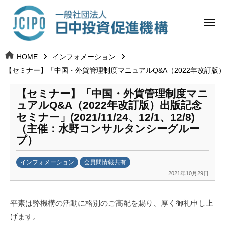
コ
日
ー
ン
中
メ
テ
ニ
投
ュ
ン
日
ー
j
HOME
インフォメーション
ツ
資
c
【セミナー】「中国・外貨管理制度マニュアルQ&A（2022年改訂版）出版
中
へ
i
促
ス
p
【セミナー】「中国・外貨管理制度マニ
投
進
キ
o
ュアルQ&A（2022年改訂版）出版記念
ッ
機
セミナー」(2021/11/24、12/1、12/8)
資
（主催：水野コンサルタンシーグルー
プ
構
促
プ）
進
インフォメーション
会員間情報共有
2021年10月29日
b
機
y
k
構
平素は弊機構の活動に格別のご高配を賜り、厚く御礼申し上
a
げます。
n