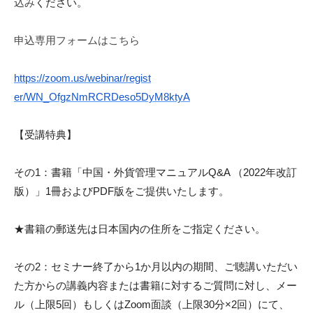
込み
ください。
申込専用フォームはこちら
https://zoom.us/webinar/regist
er/WN_OfgzNmRCRDeso5DyM8ktyA
【受講特典】
その1：書籍「中国・外貨管理マニュアルQ&A （2022年改訂
版）」1冊およびPD
F版をご提供いたします。
★書籍の郵送先は日本国内の住所をご指定ください。
その2：セミナー終了から1か月以内の期間、ご聴講いただい
た方
からの講義内
容または書籍に対するご質問に対し、メー
ル（上限5回）もしくは
Zoom面談
（上限30分×2回）にて、