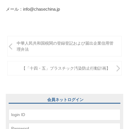
メール：info@chasechina.jp
投
中華人民共和国税関の登録登記および届出企業信用管
稿
理弁法
ナ
ビ
【「十四・五」プラスチック汚染防止行動計画】
ゲ
ー
シ
会員ネットログイン
ョ
ン