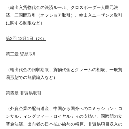
（輸出入貨物代金の決済ルール、クロスボーダー人民元決
済、三国
間取引（オ
フショア取引）、輸出入ユーザンス取引
に関する制限など）
第2回 12月1日（水）
第三章 貿易取引
（輸出代金の回収期限、貨物代金とクレームの相殺、一般貿
易形態
での無償輸入など）
第四章 非貿易取引
（外資企業の配当送金、中国から国外へのコミッション・コ
ンサル
ティングフ
ィー・ロイヤルティの支払い、国際間の立
替金決済、出向者の日本
払い給与の
精算、非貿易項目収入の