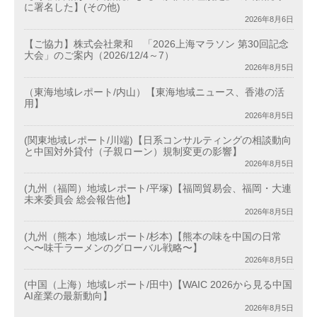
に署名した】(その他)
2026年8月6日
【ご協力】株式会社衆和 「2026上海マラソン 第30回記念
大会」のご案内（2026/12/4～7）
2026年8月5日
（東海地域レポート/内山）【東海地域ニュース、香港の活
用】
2026年8月5日
(関東地域レポート/川端)【日系コンサルティングの相談動向
と中国対外貸付（子親ローン）規制変更の影響】
2026年8月5日
(九州（福岡）地域レポート/平塚)【福岡貿易会、福岡・大連
未来委員会 総会報告他】
2026年8月5日
(九州（熊本）地域レポート/杉本)【熊本の味を中国の日常
へ〜味千ラーメンのグローバル戦略〜】
2026年8月5日
(中国（上海）地域レポート/田中)【WAIC 2026から見る中国
AI産業の最新動向】
2026年8月5日