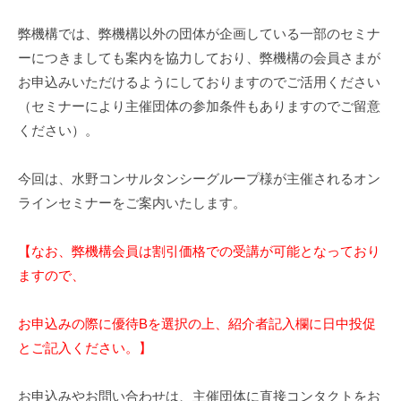
a
弊機構では、弊機構以外の団体が企画している一部のセミナ
u
ーにつきましても案内を協力しており、弊機構の会員さまが
m
お申込みいただけるようにしておりますのでご活用ください
i
（セミナーにより主催団体の参加条件もありますのでご留意
ください）。
今回は、水野コンサルタンシーグループ様が主催されるオン
ラインセミナーをご案内いたします。
【なお、弊機構会員は割引価格での受講が可能となって
おり
ますので、
お申込みの際に優待Bを選択の上、紹介者記入欄に日中投促
とご記
入ください。】
お申込みやお問い合わせは、主催団体に直接コンタクトをお