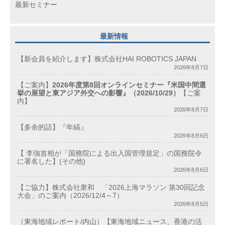
最新セミナー
最新情報
【新会員を紹介します】株式会社HAI ROBOTICS JAPAN
2026年8月7日
【ご案内】
2026年度第8回オンラインセミナー『米国中間選
挙の展望と東アジア外交への影響』（2026/10/29）
【ご案
内】
2026年8月7日
【多余的話】『年縞』
2026年8月6日
【 李強首相が「国務院による出入国管理規定」の国務院令
に署名した】(その他)
2026年8月6日
【ご協力】株式会社衆和 「2026上海マラソン 第30回記念
大会」のご案内（2026/12/4～7）
2026年8月5日
（東海地域レポート/内山）【東海地域ニュース、香港の活