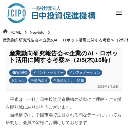
コ
日
ー
ン
中
メ
テ
ニ
投
ュ
ン
日
ー
j
HOME
NewInfo
ツ
資
c
産業動向研究報告会≪企業のAI・ロボット活用に関する考察≫（2/5(木
中
へ
i
促
ス
p
産業動向研究報告会≪企業のAI・ロボッ
投
進
キ
o
ト活用に関する考察≫（2/5(木)10時）
ッ
機
資
NEWINFO
イベント・セミナー
インフォメーション
プ
構
促
お知らせ
事務局より
今後のセミナー情報
2026年1月18日
b
進
y
平素は（一社）日中投資促進機構の活動にご理解・ご支援
日
機
を賜り誠にありがとうございます。
中
構
当機構では、中国市場で注目される旬なテーマについても
投
資
研究し、会員の皆様にお届けしております。