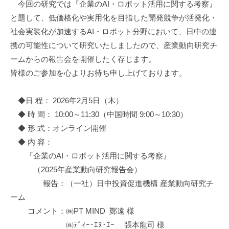
促
今回の研究では『企業のAI・ロボット活用に関する考察』
進
と題して、低価格化や実用化を目指した開発競争が活発化・
機
社会実装化が加速するAI・ロボット分野において、日中の連
構
携の可能性について研究いたしましたので、産業動向研究チ
(
ームからの報告会を開催したく存じます。
j
皆様のご参加を心よりお待ち申し上げております。
c
i
p
◆日 程： 2026年2月5日（木）
o
◆ 時 間： 10:00～11:30（中国時間 9:00～10:30）
)
◆ 形 式：オンライン開催
◆ 内 容：
『企業のAI・ロボット活用に関する考察』
（2025年産業動向研究報告会）
報告：（一社）日中投資促進機構 産業動向研究チ
ーム
コメント：㈱PT MIND 鄭遠 様
㈱ﾃﾞｨｰ･ｴﾇ･ｴｰ 張本龍司 様