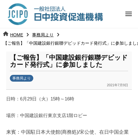
コ
日
ー
ン
中
メ
テ
ニ
投
ュ
ン
日
ー
j
HOME
事務局より
ツ
資
c
【ご報告】「中国建設銀行銀聯デビッドカード発行式」に参加しまし
中
へ
i
促
ス
p
【ご報告】「中国建設銀行銀聯デビッド
投
進
キ
o
カード発行式」に参加しました
ッ
機
資
事務局より
プ
構
促
2021年7月9日
b
y
進
日時：
6
月
29
日（火）
15
時～
16
時
k
a
機
場所：中国建設銀行東京支店1階ロビー
n
構
a
u
来賓：中国駐日本大使館
(
商務処
)/
宋公使、在日中国企業
m