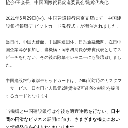
協会
/
王会長、
中国国際貿易促進委員会
/
鞠総代表他
i
2021
年6月29日(火)、中国建設銀行東京支店にて「中国建
設銀行銀聯デ ビットカード発行式」が開催されました。
当日は、中国大使館、中国関連団体、日系金融機関、在日中
国企業等が参加し、当機構・岡事務局長が来賓代表としてス
ピーチを行ない、その後の除幕セレモニーにも登壇致しまし
た。
中国建設銀行銀聯デビッドカードは、24時間対応のカスタマ
ーサービス、日本円と人民元2通貨決済可能等の機能を提供
するカードとなります。
当機構と中国建設銀行は今後も適宜連携を行ない、
日中
間の円滑なビジネス展開に向け、さまざまな機会におい
て情報発信を心掛けてまいります。