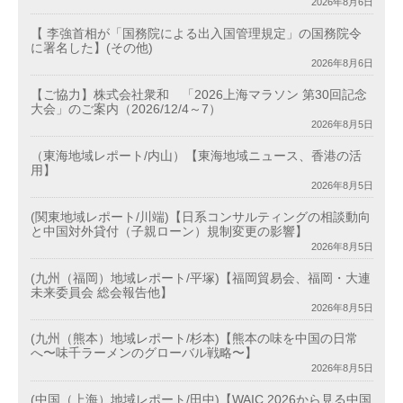
2026年8月6日
【 李強首相が「国務院による出入国管理規定」の国務院令
に署名した】(その他)
2026年8月6日
【ご協力】株式会社衆和 「2026上海マラソン 第30回記念
大会」のご案内（2026/12/4～7）
2026年8月5日
（東海地域レポート/内山）【東海地域ニュース、香港の活
用】
2026年8月5日
(関東地域レポート/川端)【日系コンサルティングの相談動向
と中国対外貸付（子親ローン）規制変更の影響】
2026年8月5日
(九州（福岡）地域レポート/平塚)【福岡貿易会、福岡・大連
未来委員会 総会報告他】
2026年8月5日
(九州（熊本）地域レポート/杉本)【熊本の味を中国の日常
へ〜味千ラーメンのグローバル戦略〜】
2026年8月5日
(中国（上海）地域レポート/田中)【WAIC 2026から見る中国