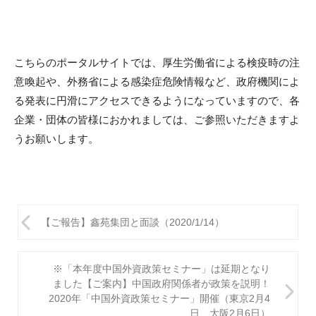
i
こちらのポータルサイトでは、
厚生労働省による検疫時の注
意喚起や、
外務省による感染症危険情報など、
政府機関によ
る発表に円滑にアクセスできるようになっていますの
で、各
企業・団体の皆様におかれましては、
ご参照いただきますよ
うお願いします。
投
【ご報告】鑫苑集団と面談（2020/1/14）
稿
ナ
※「本年度中国外資政策セミナー」は延期となり
ビ
ました【ご案内】中国政府関係者が政策を説明！
2020年「中国外資政策セミナー」開催（東京2月4
ゲ
日、大阪2月6日）