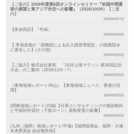
【ご案内】
2026年度第8回オンラインセミナー『米国中間選
挙の展望と東アジア外交への影響』（2026/10/29）
【ご案
内】
2026年8月7日
【多余的話】『年縞』
2026年8月6日
【 李強首相が「国務院による出入国管理規定」の国務院令
に署名した】(その他)
2026年8月6日
【ご協力】株式会社衆和 「2026上海マラソン 第30回記念
大会」のご案内（2026/12/4～7）
2026年8月5日
（東海地域レポート/内山）【東海地域ニュース、香港の活
用】
2026年8月5日
(関東地域レポート/川端)【日系コンサルティングの相談動向
と中国対外貸付（子親ローン）規制変更の影響】
2026年8月5日
(九州（福岡）地域レポート/平塚)【福岡貿易会、福岡・大連
未来委員会 総会報告他】