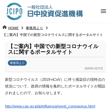
コ
日
ー
ン
中
メ
テ
ニ
投
ュ
ン
日
ー
j
HOME
事務局より
ツ
資
c
【ご案内】中国での新型コロナウイルスに関するポータルサイト
中
へ
i
促
ス
p
【ご案内】中国での新型コロナウイル
投
進
キ
o
スに関するポータルサイト
ッ
機
資
事務局より
プ
構
促
2020年1月27日
b
y
進
新型コロナウイルス（2019-nCoV）
に伴う感染症の現時点の
k
状況について、
政府の情報を集約したポータルサイトが開設
a
機
されましたので、
お知らせします。
n
構
a
u
http://www.cas.go.jp/jp/
influenza/novel_coronavirus.
html
m