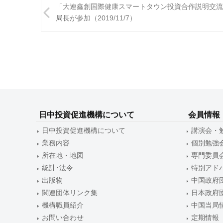
投
「大連鑫創国際健康スマートタウン投資合作説明交流
稿
局長が参加（2019/11/7）
ナ
ビ
ゲ
ー
シ
日中投資促進機構について
会員情報
ョ
日中投資促進機構について
講演会・
ン
業務内容
個別勉強
所在地・地図
専門委員
統計･法令
特別アド
出版物
中国政府
関連団体リンク集
日本政府
機構職員紹介
中国当局
お問い合わせ
定期情報