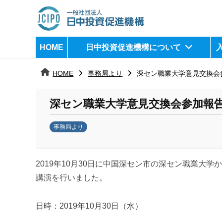
コ
ン
テ
日
j
HOME
日中投資促進機構について
ン
c
中
ツ
i
HOME
事務局より
深セン職業大学意見交換会
へ
p
投
ス
o
資
深セン職業大学意見交換会参加報
キ
ッ
促
事務局より
プ
b
進
y
機
2019年10月30日に中国深セン市の深セン職業
k
a
講演を行いました。
構
n
a
日時：2019年10月30日（水）
u