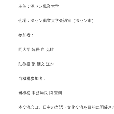
m
主催：深セン職業大学
i
会場：深セン職業大学会議室（深セン市）
参加者：
同大学 院長 唐 克胜
助教授 張 継文 ほか
当機構参加者：
当機構 事務局長 岡 豊樹
本交流会は、日中の言語・文化交流を目的に開催さ