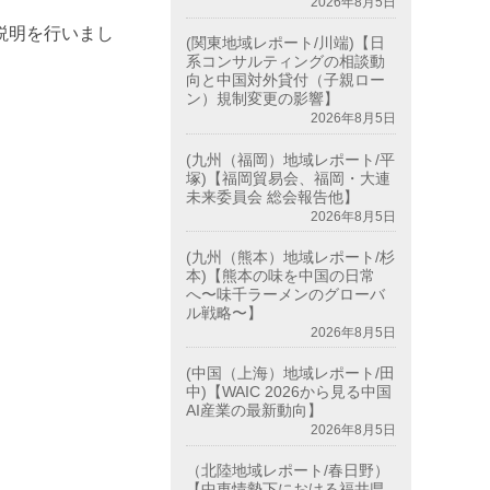
2026年8月5日
説明を行いまし
(関東地域レポート/川端)【日
系コンサルティングの相談動
向と中国対外貸付（子親ロー
ン）規制変更の影響】
2026年8月5日
(九州（福岡）地域レポート/平
塚)【福岡貿易会、福岡・大連
未来委員会 総会報告他】
2026年8月5日
(九州（熊本）地域レポート/杉
本)【熊本の味を中国の日常
へ〜味千ラーメンのグローバ
ル戦略〜】
2026年8月5日
(中国（上海）地域レポート/田
中)【WAIC 2026から見る中国
AI産業の最新動向】
2026年8月5日
（北陸地域レポート/春日野）
【中東情勢下における福井県