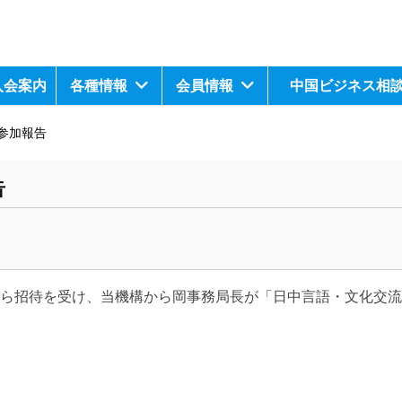
入会案内
各種情報
会員情報
中国ビジネス相
参加報告
告
大学から招待を受け、当機構から岡事務局長が「日中言語・文化交