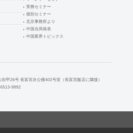
実務セミナー
個別セミナー
北京事務所より
中国当局発表
中国業界トピックス
大街甲26号 長富宮弁公楼402号室（長富宮飯店に隣接）
-6513-9892