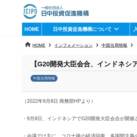
コ
ン
テ
日
j
HOME
日中投資促進機構について
ン
c
中
ツ
i
HOME
インフォメーション
中国当局情報
へ
p
投
ス
o
資
【G20開発大臣会合、インドネシ
キ
ッ
促
中国当局情報
プ
b
進
y
機
（2022年9月8日 商務部HPより）
日
中
構
投
・9月8日、インドネシアでG20開発大臣会合が開催
資
促
・会議では主に、コロナ後の経済回復、多国間主義