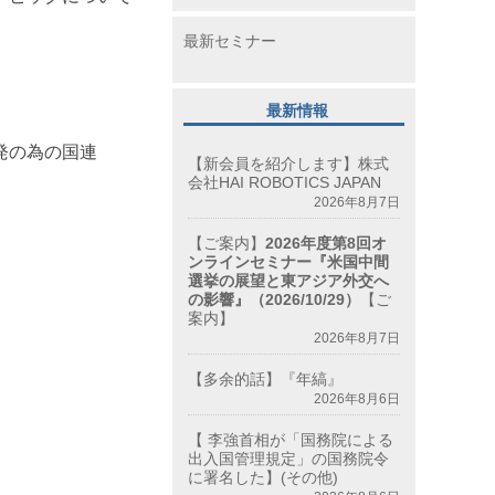
最新セミナー
最新情報
発の為の国連
【新会員を紹介します】株式
会社HAI ROBOTICS JAPAN
2026年8月7日
【ご案内】
2026年度第8回オ
ンラインセミナー『米国中間
選挙の展望と東アジア外交へ
の影響』（2026/10/29）
【ご
案内】
2026年8月7日
【多余的話】『年縞』
2026年8月6日
【 李強首相が「国務院による
出入国管理規定」の国務院令
に署名した】(その他)