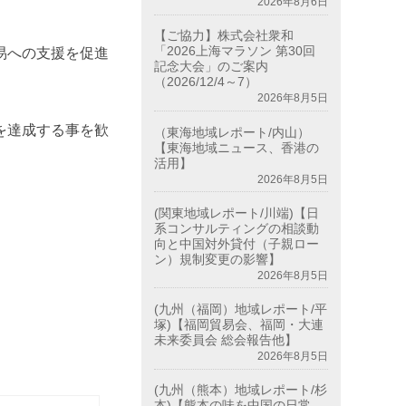
2026年8月6日
【ご協力】株式会社衆和
「2026上海マラソン 第30回
易への支援を促進
記念大会」のご案内
（2026/12/4～7）
2026年8月5日
を達成する事を歓
（東海地域レポート/内山）
【東海地域ニュース、香港の
活用】
2026年8月5日
(関東地域レポート/川端)【日
系コンサルティングの相談動
向と中国対外貸付（子親ロー
ン）規制変更の影響】
2026年8月5日
(九州（福岡）地域レポート/平
塚)【福岡貿易会、福岡・大連
未来委員会 総会報告他】
2026年8月5日
(九州（熊本）地域レポート/杉
本)【熊本の味を中国の日常