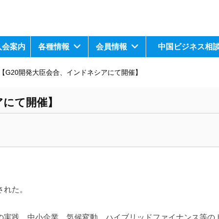
入会案内
各種情報
会員情報
中国ビジネス相
【G20開発大臣会合、インドネシアにて開催】
アにて開催】
された。
の実践、
中小企業、気候変動、
ハイブリッドファイナンス等の