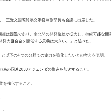
し、
王受文国際貿易交渉官兼副部長も会議に出席した。
回復は困難であり、南北間の開発格差が拡大し、
持続可能な開
0開発大臣会合を開催する意義は大きい。」
と述べた。
ーと以下の4 つの分野での協力を強化したいとの考えを表明。
の為の国連2030アジェンダの推進を加速するこ
と。
業を強化すること
。
。