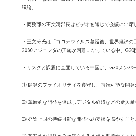
進
議論。
機
構
・商務部の王文濤部長はビデオを通じて会議に出席
(
j
c
・王文涛氏は「コロナウイルス蔓延後、
世界経済の
i
2030アジェンダの実施が困難になっ
ている中、G2
p
o
・リスクと課題に直面している中国は、G20メンバ
)
① 開発のプライオリティを遵守し、
持続可能な開発
② 革新的な開発を達成しデジタル経済などの新興産
③ 発途上国の持続可能な開発への支援を増やすこと