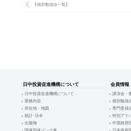
投
【個別勉強会一覧】
稿
ナ
ビ
ゲ
ー
シ
ョ
ン
日中投資促進機構について
会員情報
日中投資促進機構について
講演会・
業務内容
個別勉強
所在地・地図
専門委員
統計･法令
特別アド
出版物
中国政府
関連団体リンク集
日本政府