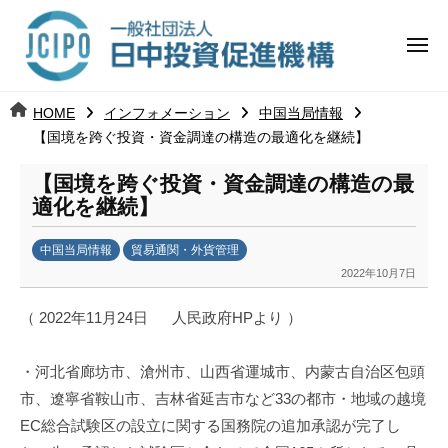
コ
日
ー
ン
中
メ
テ
ニ
投
ュ
ン
日
ー
j
HOME
インフォメーション
中国当局情報
ツ
資
c
【国境を跨ぐ投資・資金調達の構造の最適化を継続】
中
へ
i
促
ス
【国境を跨ぐ投資・資金調達の構造の最
p
投
進
キ
適化を継続】
o
ッ
機
資
中国当局情報
貿易通関・外貨管理
プ
構
促
2022年10月7日
b
y
進
（ 2022年11月24日 人民政府HPより ）
日
中
機
・河北省廊坊市、滄州市、山西省運城市、内蒙古自治区包頭
投
資
構
市、遼寧省鞍山市、吉林省延吉市など33の都市・地域の越境
促
EC総合試験区の設立に関する国務院の追加承認が完了し
進