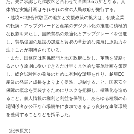
た。先に承認した試験区と合わせて全国165カ所となる。具
機
体的な実施計画はそれぞれの省の人民政府が発行する。
構
・越境EC総合試験区の追加と支援政策の拡大は、伝統産業
(
の転換・アップグレードと産業のデジタル化の推進に積極的
j
な役割を果たし、国際貿易の最適化とアップグレードを促進
c
し、貿易強国の建設の加速と貿易の革新的な発展に原動力を
i
p
注ぐことが期待されている。
o
・また、国務院は関係部門と地方政府に対し、革新を奨励す
)
るという原則に従いできるだけ早く具体的な実施計画を策定
し、総合試験区の発展のために有利な環境を作り、越境EC
産業の発展と成長をよりよく促進、規制すること。国家安全
保障の概念を実装するためにリスクを把握し、標準化を進め
ること。個人情報の権利と利益を保護し、あらゆる種類の市
場関係者が公正な市場競争に参加できるよう良好な事業環境
を整備することなどを指示した。
（記事原文）