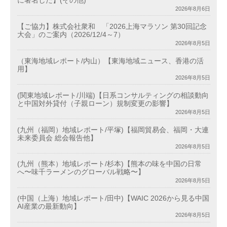
に署名した】(その他)
2026年8月6日
【ご協力】株式会社衆和 「2026上海マラソン 第30回記念
大会」のご案内（2026/12/4～7）
2026年8月5日
（東海地域レポート/内山）【東海地域ニュース、香港の活
用】
2026年8月5日
(関東地域レポート/川端)【日系コンサルティングの相談動向
と中国対外貸付（子親ローン）規制変更の影響】
2026年8月5日
(九州（福岡）地域レポート/平塚)【福岡貿易会、福岡・大連
未来委員会 総会報告他】
2026年8月5日
(九州（熊本）地域レポート/杉本)【熊本の味を中国の日常
へ〜味千ラーメンのグローバル戦略〜】
2026年8月5日
(中国（上海）地域レポート/田中)【WAIC 2026から見る中国
AI産業の最新動向】
2026年8月5日