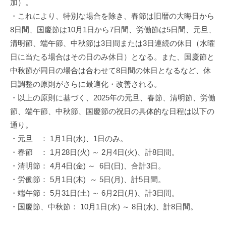
加）。
機
・これにより、特別な場合を除き、春節は旧暦の大晦日から
構
8日間、国慶節は10月1日から7日間、労働節は5日間、元旦、
(
清明節、端午節、中秋節は3日間または3日連続の休日（水曜
j
日に当たる場合はその日のみ休日）となる。また、国慶節と
c
中秋節が同日の場合は合わせて8日間の休日となるなど、休
i
p
日調整の原則がさらに最適化・改善される。
o
・以上の原則に基づく、2025年の元旦、春節、清明節、労働
)
節、端午節、中秋節、国慶節の祝日の具体的な日程は以下の
通り。
・元旦 ： 1月1日(水)、1日のみ。
・春節 ： 1月28日(火) ～ 2月4日(火)、計8日間。
・清明節： 4月4日(金) ～ 6日(日)、合計3日。
・労働節： 5月1日(木) ～ 5日(月)、計5日間。
・端午節： 5月31日(土) ～ 6月2日(月)、計3日間。
・国慶節、中秋節： 10月1日(水) ～ 8日(水)、計8日間。