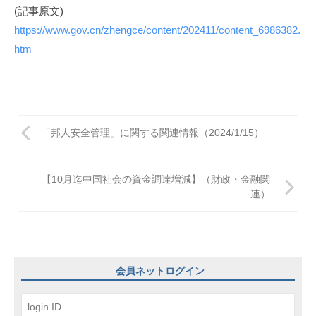
(記事原文)
https://www.gov.cn/zhengce/content/202411/content_6986382.
htm
投
「邦人安全管理」に関する関連情報（2024/1/15）
稿
ナ
【10月迄中国社会の資金調達増減】（財政・金融関
ビ
連）
ゲ
ー
シ
会員ネットログイン
ョ
ン