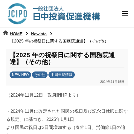
コ
日
ー
ン
中
メ
テ
ニ
投
ュ
ン
日
ー
j
HOME
NewInfo
ツ
資
c
【2025 年の祝祭日に関する国務院通達】（その他）
中
へ
i
促
ス
【2025 年の祝祭日に関する国務院通
p
投
進
キ
達】（その他）
o
ッ
機
資
NEWINFO
その他
中国当局情報
プ
構
促
2024年11月15日
b
y
進
（2024年11月12日 政府網HPより）
日
中
機
・2024年11月に改定された国民の祝日及び記念日休暇に関す
投
資
構
る規定」に基づき、2025年1月1日
促
より国民の祝日は2日間増加する（春節1日、労働節1日の追
進