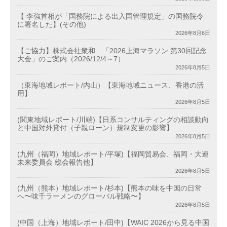
【 李強首相が「国務院による出入国管理規定」の国務院令
に署名した】(その他)
2026年8月6日
【ご協力】株式会社衆和 「2026上海マラソン 第30回記念
大会」のご案内（2026/12/4～7）
2026年8月5日
（東海地域レポート/内山）【東海地域ニュース、香港の活
用】
2026年8月5日
(関東地域レポート/川端)【日系コンサルティングの相談動向
と中国対外貸付（子親ローン）規制変更の影響】
2026年8月5日
(九州（福岡）地域レポート/平塚)【福岡貿易会、福岡・大連
未来委員会 総会報告他】
2026年8月5日
(九州（熊本）地域レポート/杉本)【熊本の味を中国の日常
へ〜味千ラーメンのグローバル戦略〜】
2026年8月5日
(中国（上海）地域レポート/田中)【WAIC 2026から見る中国