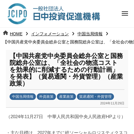
コ
日
ー
ン
中
メ
テ
ニ
投
ュ
ン
日
ー
j
HOME
インフォメーション
中国当局情報
ツ
資
c
【中国共産党中央委員会総弁公室と国務院総弁公室は、「全社会の物
中
へ
i
促
ス
p
【中国共産党中央委員会総弁公室と国務
投
進
キ
o
院総弁公室は、「全社会の物流コスト
ッ
機
を効果的に削減するための行動計画」
資
を発表】（貿易通関・外貨管理）（産業
プ
構
促
政策）
進
中国当局情報
外資政策
産業政策
貿易通関・外貨管理
2024年11月29日
b
機
y
（2024年11月27日 中華人民共和国中央人民政府HPより）
劉
構
娜
・主な目標は、2027年までに総ソーシャルロジスティクスコ