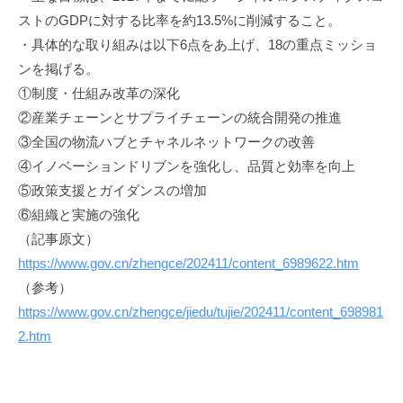
ストのGDPに対する比率を約13.5%に削減すること。
・具体的な取り組みは以下6点をあ上げ、18の重点ミッショ
ンを掲げる。
①制度・仕組み改革の深化
②産業チェーンとサプライチェーンの統合開発の推進
③全国の物流ハブとチャネルネットワークの改善
④イノベーションドリブンを強化し、品質と効率を向上
⑤政策支援とガイダンスの増加
⑥組織と実施の強化
（記事原文）
https://www.gov.cn/zhengce/202411/content_6989622.htm
（参考）
https://www.gov.cn/zhengce/jiedu/tujie/202411/content_698981
2.htm