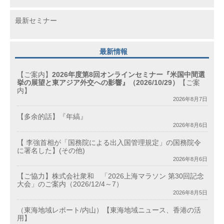
最新セミナー
最新情報
【ご案内】
2026年度第8回オンラインセミナー『米国中間選
挙の展望と東アジア外交への影響』（2026/10/29）
【ご案
内】
2026年8月7日
【多余的話】『年縞』
2026年8月6日
【 李強首相が「国務院による出入国管理規定」の国務院令
に署名した】(その他)
2026年8月6日
【ご協力】株式会社衆和 「2026上海マラソン 第30回記念
大会」のご案内（2026/12/4～7）
2026年8月5日
（東海地域レポート/内山）【東海地域ニュース、香港の活
用】