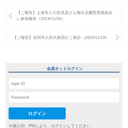
投
【ご報告】上海市との交流及び上海白玉蘭受賞者総会
稿
に参加報告（2024/11/26）
ナ
ビ
【ご報告】深圳市人民代表団がご来訪（2024/11/29）
ゲ
ー
シ
会員ネットログイン
ョ
ン
ログイン
※個人ID、PWにより、ログインしてください