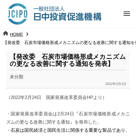
コ
日
ー
ン
中
メ
テ
ニ
投
ュ
ン
日
ー
j
HOME
ツ
資
c
【発改委 石炭市場価格形成メカニズムの更なる改善に関する通知を
中
へ
i
促
ス
p
【発改委 石炭市場価格形成メカニズム
投
進
キ
o
の更なる改善に関する通知を発表】
ッ
機
資
未分類
プ
構
促
2022年3月1日
b
y
進
（
2022
年
2
月
24
日 国家発展改革委員会
HP
より）
k
a
機
・国家発展改革委員会は
2
月
24
日『
石炭市場価格形成メカニ
n
構
a
ズムの更なる改善に関する通知』を発布した
。
u
・
石炭は国民経済と国民生活に関係する重要な製品であり、
m