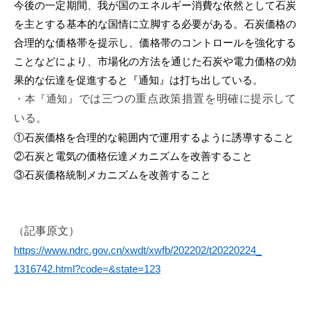
今後の一定期間、我が国のエネルギー消費な依然として石炭
i
を主とする基本的な国情に立脚する必要がある。石炭価格の
合理的な価格帯を提示し、価格帯のコントロールを強化する
ことなどにより、市場化の方法を通じた石炭や電力価格の効
果的な伝達を促進すると『通知』は打ち出している。
・本『通知』
では三
つの重点政策措置を明確に提示して
いる。
①石炭価格を合理的な範囲内で運用するように誘導すること
②石炭と電気の価格伝達メカニズムを改善すること
③石炭価格統制メカニズムを改善すること
（
記事
原
文）
https://www.ndrc.gov.cn/
xwdt/xwfb/202202/t20220224_
1316742.html?code=&state=123