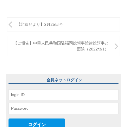
投
【北京だより】2月25日号
稿
ナ
【ご報告】中華人民共和国駐福岡総領事館律総領事と
ビ
面談（2022/3/1）
ゲ
ー
シ
会員ネットログイン
ョ
ン
ログイン