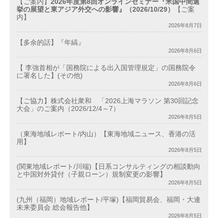
【ご案内】
2026年度第8回オンラインセミナー『米国中間選
挙の展望と東アジア外交への影響』（2026/10/29）
【ご案
内】
2026年8月7日
【多余的話】『年縞』
2026年8月6日
【 李強首相が「国務院による出入国管理規定」の国務院令
に署名した】(その他)
2026年8月6日
【ご協力】株式会社衆和 「2026上海マラソン 第30回記念
大会」のご案内（2026/12/4～7）
2026年8月5日
（東海地域レポート/内山）【東海地域ニュース、香港の活
用】
2026年8月5日
(関東地域レポート/川端)【日系コンサルティングの相談動向
と中国対外貸付（子親ローン）規制変更の影響】
2026年8月5日
(九州（福岡）地域レポート/平塚)【福岡貿易会、福岡・大連
未来委員会 総会報告他】
2026年8月5日