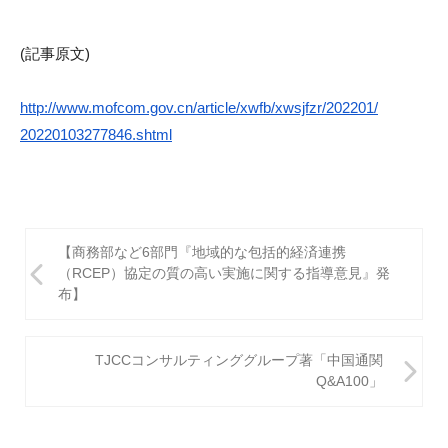
(記事原文)
http://www.mofcom.gov.cn/
article/xwfb/xwsjfzr/202201/
20220103277846.shtml
投
【商務部など6部門『地域的な包括的経済連携
稿
（RCEP）協定の質の高い実施に関する指導意見』発
布】
ナ
ビ
TJCCコンサルティンググループ著「中国通関
ゲ
Q&A100」
ー
シ