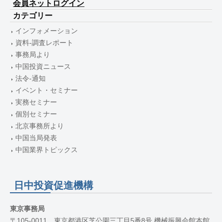
会員ネットログイン
カテゴリー
インフォメーション
資料-調査レポート
事務局より
中国投資ニュース
法令-通知
イベント・セミナー
実務セミナー
個別セミナー
北京事務所より
中国当局発表
中国業界トピックス
日中投資促進機構
東京事務局
〒105-0011 東京都港区芝公園三丁目5番8号 機械振興会館本館