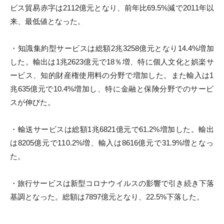
ビス貿易赤字は2112億元となり、前年比69.5%
減で2011年以
来、最低値となった。
・
知識集約型サービスは総額2兆3258億元となり14.
4%増加
した。輸出は1兆2623億元で18％増、
特に個人文化と娯楽サ
ービス、
知的財産権使用料の分野で増加した。
また輸入は1
兆635億元で10.4%増加し、
特に金融と保険分野でのサービ
スが伸びた。
・輸送サービスは総額1兆6821億元で61.2%
増加した。輸出
は8205億元で110.2%増、
輸入は8616億元で31.9%増となっ
た。
・
旅行サービスは新型コロナウイルスの影響で引き続き下落
基
調となった。総額は7897億元となり、22.5%下落した。