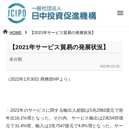
コ
日
ー
ン
中
メ
テ
ニ
投
ュ
ン
日
ー
j
HOME
【2021年サービス貿易の発展状況】
ツ
資
c
中
へ
i
促
【2021年サービス貿易の発展状況】
ス
p
投
進
キ
o
未分類
ッ
機
資
2022年2月1日
b
プ
y
構
促
（2022年1月30日 商務部HPより）
k
a
進
n
a
機
u
・
2021年のサービスに関する輸出入総額は5兆2982億
元で前
構
m
年比16.1%増となった。その内、
サービス輸出は2兆5435億
i
元で31.4%増、
輸入は2兆7547億元で4.8%増となった。
サー