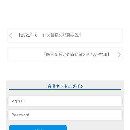
投
【2021年サービス貿易の発展状況】
稿
ナ
【民営企業と外資企業の新設が増加】
ビ
ゲ
ー
会員ネットログイン
シ
ョ
ン