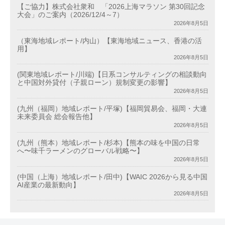
【ご協力】株式会社衆和 「2026上海マラソン 第30回記念
大会」のご案内（2026/12/4～7）
2026年8月5日
（東海地域レポート/内山）【東海地域ニュース、香港の活
用】
2026年8月5日
(関東地域レポート/川端)【日系コンサルティングの相談動向
と中国対外貸付（子親ローン）規制変更の影響】
2026年8月5日
(九州（福岡）地域レポート/平塚)【福岡貿易会、福岡・大連
未来委員会 総会報告他】
2026年8月5日
(九州（熊本）地域レポート/杉本)【熊本の味を中国の日常
へ〜味千ラーメンのグローバル戦略〜】
2026年8月5日
(中国（上海）地域レポート/田中)【WAIC 2026から見る中国
AI産業の最新動向】
2026年8月5日