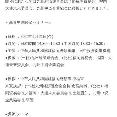
開催にあたっては九州経済連合会はじめ福岡貿易会、福岡・
i
大連未来委員会、九州中資企業協会に後援いただきました。
＜新春中国経済セミナー＞
●日程 ：2022年1月21日(金)
●時間 ：日本時間 14:30～16:30（中国時間 13:30～15:30）
●主催 ：中華人民共和国駐福岡総領事館、日中投資促進機構
●後援 ：(一社)九州経済連合会、(公社)福岡貿易会、福岡・大
連未来委員会、九州中資企業協会
●挨拶 ：中華人民共和国駐福岡総領事 律桂軍
来賓挨拶：(一社)九州経済連合会会長 倉富純男、(公社）福
岡貿易会長／福岡・大連未来委員会長 土屋直知、九州中資
企業協会長 李智
●講師/テーマ：