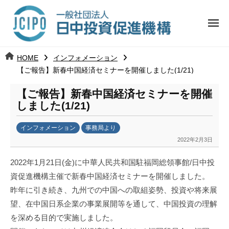
コ
日
ー
ン
中
メ
テ
ニ
投
ュ
ン
日
ー
j
HOME
インフォメーション
ツ
資
c
【ご報告】新春中国経済セミナーを開催しました(1/21)
中
へ
i
促
ス
【ご報告】新春中国経済セミナーを開催
p
投
進
キ
しました(1/21)
o
ッ
機
資
インフォメーション
事務局より
プ
構
促
2022年2月3日
b
y
進
2022年1月21日(金)に
中華人民共和国
駐福岡総領事館/日中投
k
資促進機構主催で新春中国経済セミナーを開催しました。
a
機
昨年に引き続き、九州での中国への取組姿勢、投資や将来展
n
a
構
望、在中国日系企業の事業展開等を通して、中国投資の理解
u
を深める目的で実施しました。
m