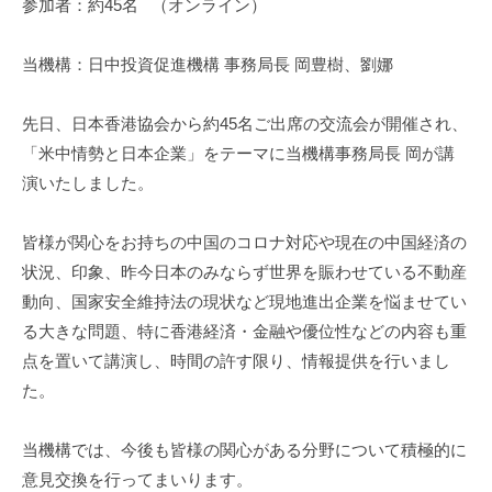
参加者：約
45
名
（オンライン）
m
i
当機構：日中投資促進機構 事務局長 岡豊樹、劉娜
先日、日本香港協会から約45名ご出席の交流会が開催され、
「米中情勢と日本企業」をテーマに当機構事務局長 岡が講
演いたしました。
皆様が関心をお持ちの中国のコロナ対応や現在の中国経済の
状況、印象、昨今日本のみならず世界を賑わせている不動産
動向、国家安全維持法の現状など現地進出企業を悩ませてい
る大きな問題、特に香港経済・金融や優位性などの内容も重
点を置いて講演し、時間の許す限り、情報提供を行いまし
た。
当機構では、今後も皆様の関心がある分野について積極的に
意見交換を行ってまいります。