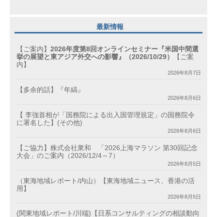
最新情報
【ご案内】
2026年度第8回オンラインセミナー『米国中間選
挙の展望と東アジア外交への影響』（2026/10/29）
【ご案
内】
2026年8月7日
【多余的話】『年縞』
2026年8月6日
【 李強首相が「国務院による出入国管理規定」の国務院令
に署名した】(その他)
2026年8月6日
【ご協力】株式会社衆和 「2026上海マラソン 第30回記念
大会」のご案内（2026/12/4～7）
2026年8月5日
（東海地域レポート/内山）【東海地域ニュース、香港の活
用】
2026年8月5日
(関東地域レポート/川端)【日系コンサルティングの相談動向