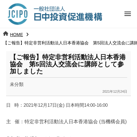
コ
日
ー
ン
中
メ
テ
ニ
投
ュ
ン
日
ー
j
HOME
ツ
資
c
【ご報告】特定非営利活動法人日本香港協会 第5回法人交流会に講
中
へ
i
促
ス
p
【ご報告】特定非営利活動法人日本香港
投
進
キ
o
協会 第5回法人交流会に講師として参
ッ
機
加しました
資
プ
構
促
未分類
2021年12月24日
b
進
y
日
時：
2021
年
12
月
17
日
(
金
)
日本時間
14:00-16:00
k
機
a
主
催：特定非営利活動法人日本香港協会
(
当機構会員
)
構
n
a
u