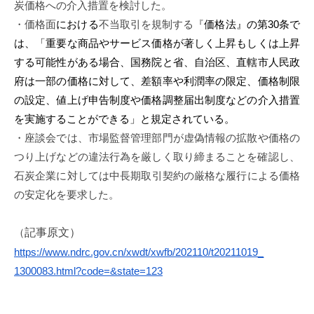
炭価格への介
入措置を検討した。
i
・価格面
における
不当取引を規制する『
価格法』
の
第
30
条で
は、「
重
要な商品やサービス価格が著しく上昇もしくは上昇
する可能性が
あ
る場合、国務院と省、自治区、
直轄市人民政
府は一部の価格に対し
て、差額率や利潤率の限定、価格制限
の設定
、
値上げ申告制度や価
格調整届出制度などの介入措置
を実施すること
ができる」
と規定されている。
・座談会では、
市場監督管理部門が虚偽情報の拡散や価格の
つり上げなどの違法行
為を厳しく取り締まることを確認し、
石炭企業に対しては中長期取引契約の厳格な履行による価格
の安定
化を要求した。
（
記事
原文）
https://www.ndrc.gov.cn/
xwdt/xwfb/202110/t20211019_
1300083.html?code=&state=123