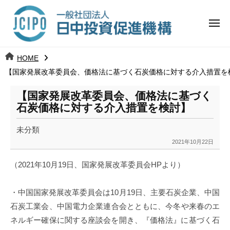
コ
日
ー
ン
中
メ
テ
ニ
投
ュ
ン
日
ー
j
HOME
ツ
資
c
【国家発展改革委員会、価格法に基づく石炭価格に対する介入措置を
中
へ
i
促
ス
p
【国家発展改革委員会、価格法に基づく
投
進
キ
o
石炭価格に対する介入措置を検討】
ッ
機
資
未分類
プ
構
促
2021年10月22日
b
y
進
（2021年10月19日、
国家発展改革委員会
HP
より
）
k
a
機
・中国国家発展改革委員会は
10
月
19
日、主要石炭企業、
中国
n
構
a
石炭工業会、中国電力企業連合会とともに
、
今冬や来春のエ
u
ネ
ルギー確保に関する座談会を開き、『
価格法』に基づく石
m