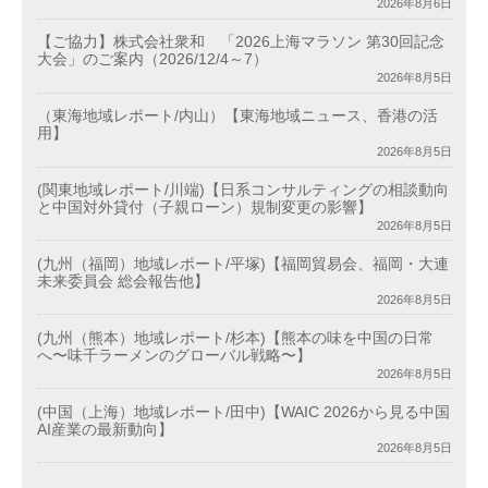
2026年8月6日
【ご協力】株式会社衆和 「2026上海マラソン 第30回記念
大会」のご案内（2026/12/4～7）
2026年8月5日
（東海地域レポート/内山）【東海地域ニュース、香港の活
用】
2026年8月5日
(関東地域レポート/川端)【日系コンサルティングの相談動向
と中国対外貸付（子親ローン）規制変更の影響】
2026年8月5日
(九州（福岡）地域レポート/平塚)【福岡貿易会、福岡・大連
未来委員会 総会報告他】
2026年8月5日
(九州（熊本）地域レポート/杉本)【熊本の味を中国の日常
へ〜味千ラーメンのグローバル戦略〜】
2026年8月5日
(中国（上海）地域レポート/田中)【WAIC 2026から見る中国
AI産業の最新動向】
2026年8月5日