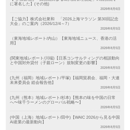
に署名した】(その他)
2026年8月6日
【ご協力】株式会社衆和 「2026上海マラソン 第30回記念
大会」のご案内（2026/12/4～7）
2026年8月5日
（東海地域レポート/内山）【東海地域ニュース、香港の活
用】
2026年8月5日
(関東地域レポート/川端)【日系コンサルティングの相談動向
と中国対外貸付（子親ローン）規制変更の影響】
2026年8月5日
(九州（福岡）地域レポート/平塚)【福岡貿易会、福岡・大連
未来委員会 総会報告他】
2026年8月5日
(九州（熊本）地域レポート/杉本)【熊本の味を中国の日常
へ〜味千ラーメンのグローバル戦略〜】
2026年8月5日
(中国（上海）地域レポート/田中)【WAIC 2026から見る中国
AI産業の最新動向】
2026年8月5日