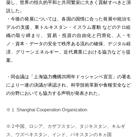
築し、世界の恒久的平和と共同繁栄に大きく貢献すべきと
演
i
説した
。
・今後の発展に
ついて
は、各国の国情に合った発展や統治モ
デルの
支援、東トルキスタン・イスラム運動 などのテロ組
織の取り締まり、 貿易・投資の自由化と円滑化、人・モ
ノ・資本・
データの安全で秩序ある流れの確保、デジタル経
済、
グリーンエネルギー、近代農業における協力など
を
提
案。
・同会議は「上海協力機構
20
周年ドゥシャンベ宣言」
の署名
により一連の決議が承認され、
科学技術革新や食糧安全など
の分野
においても
協力
する
声明が発表
された。
※１ Shanghai Cooperation Organization
※２中国、ロシア、カザフスタン、タジキスタン、キルギ
ス、
ウズベキスタン、インド、パキスタンの８ヵ国