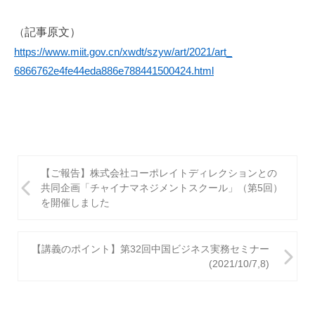
（
記事
原文）
https://www.miit.gov.cn/
xwdt/szyw/art/2021/art_
6866762e4fe44eda886e7884415004
24.html
投
【ご報告】株式会社コーポレイトディレクションとの
稿
共同企画「チャイナマネジメントスクール」（第5回）
を開催しました
ナ
ビ
【講義のポイント】第32回中国ビジネス実務セミナー
ゲ
(2021/10/7,8)
ー
シ