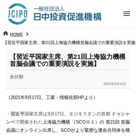
コ
日
ー
ン
中
メ
テ
ニ
投
ュ
ン
日
ー
j
HOME
ツ
資
c
【習近平国家主席、第21回上海協力機構首脳会議での重要演説を実施
中
へ
i
促
ス
p
【習近平国家主席、第21回上海協力機構
投
進
キ
o
首脳会議での重要演説を実施】
ッ
機
資
未分類
プ
構
促
2021年9月22日
b
y
進
（2021年9月17日、工業・情報化部HPより）
k
a
機
・
習近平
国家主席は
9
月
17
日、タジキスタンの首都
ドゥシャ
n
構
a
ンベ
で開催された
上海協力機構 （SCO※１）の 第21回 首脳
u
会議にオンライン
出席
し、
SCOが
より緊密な運命共同体を構
m