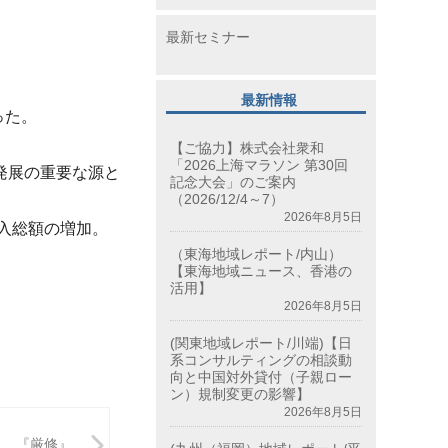
最新セミナー
最新情報
った。
【ご協力】株式会社衆和
「2026上海マラソン 第30回
発展の重要な源と
記念大会」のご案内
（2026/12/4～7）
2026年8月5日
入総額の増加。
（東海地域レポート/内山）
【東海地域ニュース、香港の
活用】
2026年8月5日
(関東地域レポート/川端)【日
系コンサルティングの相談動
向と中国対外貸付（子親ロー
ン）規制変更の影響】
2026年8月5日
『厳修』