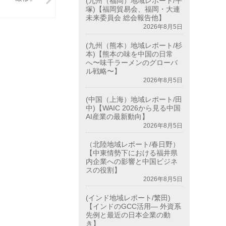
(九州（福岡）地域レポート/平
塚)【福岡貿易会、福岡・大連
未来委員会 総会報告他】
2026年8月5日
(九州（熊本）地域レポート/杉
本)【熊本の味を中国の日常
へ〜味千ラーメンのグローバ
ル戦略〜】
2026年8月5日
(中国（上海）地域レポート/田
中)【WAIC 2026から見る中国
AI産業の最新動向】
2026年8月5日
（北陸地域レポート/春日野）
【中東情勢下における福井県
内企業への影響と中国ビジネ
スの役割】
2026年8月5日
(インド地域レポート/繁田)
【インドのGCC活用― 外資系
先例と最近の日本企業の動
き】