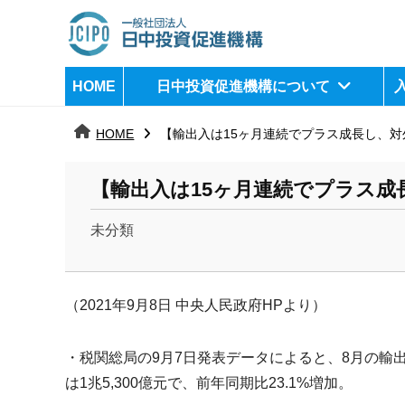
コ
ン
テ
日
j
HOME
日中投資促進機構について
ン
c
中
ツ
i
HOME
【輸出入は15ヶ月連続でプラス成長し、
へ
p
投
ス
o
資
【輸出入は15ヶ月連続でプラス成
キ
ッ
促
未分類
プ
b
進
y
機
k
（2021年9月8日 中央人民政府HPより）
a
構
n
・税関総局の9月7日発表データによると、
8月の輸出
a
は1兆5,300億元で、
前年同期比23.1%増加。
u