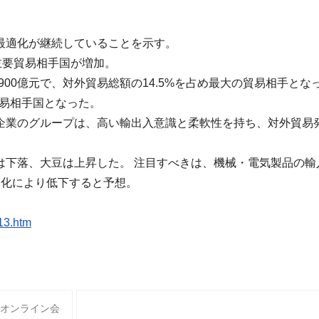
最適化が継続していることを示す。
主要貿易相手国が増加。
900億元で、対外貿易総額の14.5%
を占め最大の貿易相手とな
貿易相手国となった。
企業のグループは、
高い輸出入意識と柔軟性を持ち、
対外貿易
は下落、
大豆は上昇した。 注目すべきは、機械・電気製品の輸
進化により低下す
ると予想。
13.htm
オンライン会