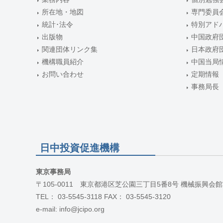
所在地・地図
専門委員
統計･法令
特別アド
出版物
中国政府
関連団体リンク集
日本政府
機構職員紹介
中国当局
お問い合わせ
定期情報
事務局長
日中投資促進機構
東京事務局
〒105-0011 東京都港区芝公園三丁目5番8号 機械振興会館
TEL： 03-5545-3118 FAX： 03-5545-3120
e-mail: info@jcipo.org