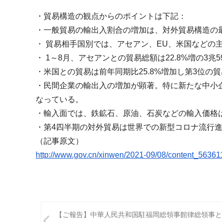
m
・貿易構造の観点からのポイントは下記：
i
・一般貿易の輸出入割合の増加は、
対外貿易構造の
・ 貿易相手国別では、アセアン、EU、
米国などの
・ 1～8月、アセアンとの貿易総額は22.8%
増の3兆5
・米国との貿易は前年同期比25.8%
増加し第3位の
・民間企業の輸出入の増加が顕著。
特に新たな中小
なっている。
・輸入面では、鉄鉱石、原油、石炭などの輸入価格
・
第4四半期の対外貿易は世界での新型コロナ流行
（記事原文）
http://www.gov.cn/xinwen/2021-
09/08/content_56361
投
【ご報告】中華人民共和国駐福岡総領事館律総領事と