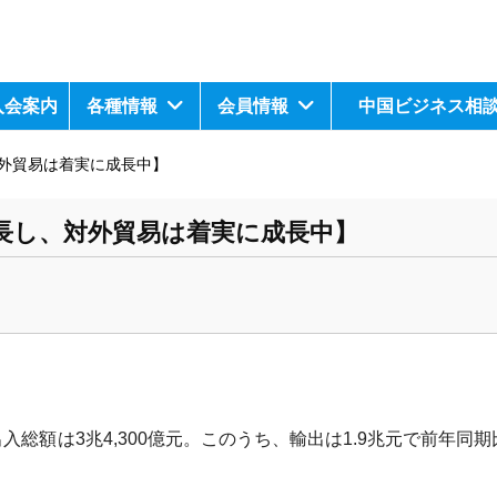
入会案内
各種情報
会員情報
中国ビジネス相
対外貿易は着実に成長中】
長し、対外貿易は着実に成長中】
入総額は3兆4,300億元。このうち、輸出は1.
9兆元で前年同期比