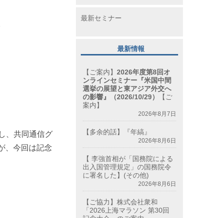
最新セミナー
。
最新情報
【ご案内】
2026年度第8回オ
ンラインセミナー『米国中間
選挙の展望と東アジア外交へ
の影響』（2026/10/29）
【ご
案内】
2026年8月7日
【多余的話】『年縞』
し、共同通信グ
2026年8月6日
が、今回は記念
【 李強首相が「国務院による
出入国管理規定」の国務院令
に署名した】(その他)
2026年8月6日
【ご協力】株式会社衆和
「2026上海マラソン 第30回