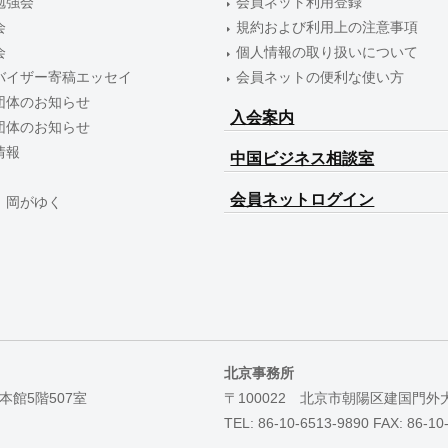
勉強会
会員ネット利用登録
会
規約および利用上の注意事項
会
個人情報の取り扱いについて
バイザー寄稿エッセイ
会員ネットの便利な使い方
団体のお知らせ
入会案内
団体のお知らせ
情報
中国ビジネス相談室
会員ネットログイン
 岡がゆく
北京事務所
本館5階507室
〒100022 北京市朝陽区建国門外
TEL: 86-10-6513-9890 FAX: 86-10