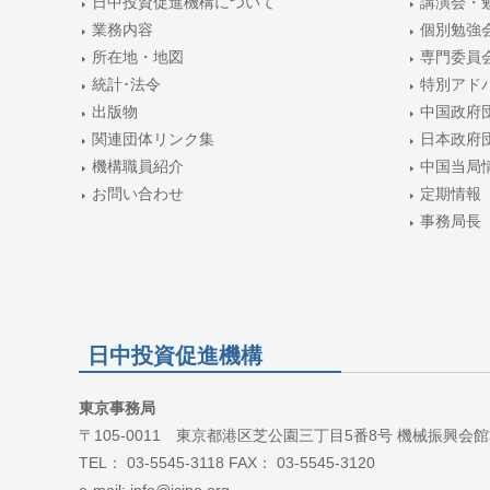
日中投資促進機構について
講演会・
ン
業務内容
個別勉強
所在地・地図
専門委員
統計･法令
特別アド
出版物
中国政府
関連団体リンク集
日本政府
機構職員紹介
中国当局
お問い合わせ
定期情報
事務局長
日中投資促進機構
東京事務局
〒105-0011 東京都港区芝公園三丁目5番8号 機械振興会館
TEL： 03-5545-3118 FAX： 03-5545-3120
e-mail: info@jcipo.org