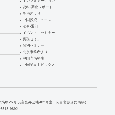
インフォメーション
資料-調査レポート
事務局より
中国投資ニュース
法令-通知
イベント・セミナー
実務セミナー
個別セミナー
北京事務所より
中国当局発表
中国業界トピックス
大街甲26号 長富宮弁公楼402号室（長富宮飯店に隣接）
-6513-9892