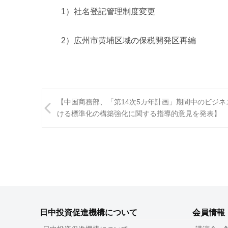
1）社名登記管理制度変更
2）広州市黄埔区域の保税開発区再編
投
【中国商務部、「第14次5カ年計画」期間中のビジネ
稿
ける標準化の構築強化に関する指導的意見を発表】
ナ
ビ
ゲ
ー
シ
日中投資促進機構について
会員情報
ョ