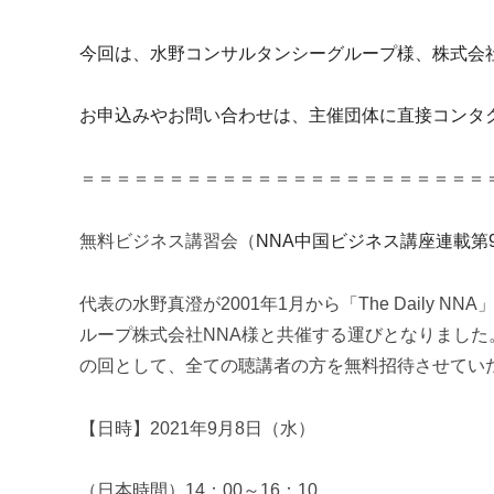
u
m
今回は、水野コンサルタンシーグループ様、株式会
i
お申込みやお問い合わせは、主催団体に直接コンタ
＝＝＝＝＝＝＝＝＝＝＝＝＝＝＝＝＝＝＝＝＝＝＝
無料ビジネス講習会（
NNA
中国ビジネス講座連載第
代表の水野真澄が
2001
年
1
月から「
The Daily NNA
ループ株式会社
NNA
様と共催する運びとなりました
の回として、全ての聴講者の方を無料招待させてい
【日時】2021年9月8日（水）
（日本時間）14：00～16：10