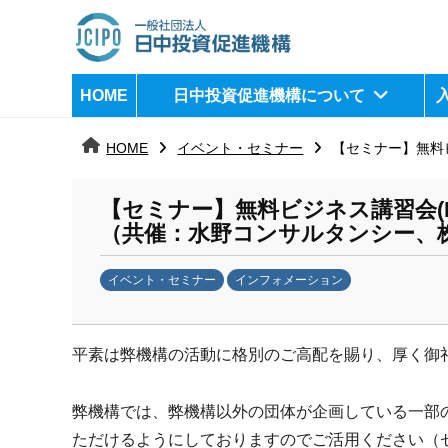
コ
ン
テ
日
j
HOME
日中投資促進機構について
ン
c
中
ツ
i
HOME
イベント・セミナー
【セミナー】無料ビ
へ
p
投
ス
o
資
【セミナー】無料ビジネス講習会(NNA
キ
（共催：水野コンサルタンシー、株
ッ
促
プ
イベント・セミナー
インフォメーション
進
b
機
y
平素は弊機構の活動に格別のご高配を賜り、厚く御
k
構
a
n
弊機構では、弊機構以外の団体が企画している一部
a
ただけるようにしておりますのでご活用ください（