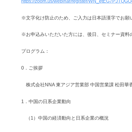
https://zoom.us/webinar/register/WN_etEG7PJT
※文字化け防止のため、ご入力は日本語漢字でお願
※お申込みいただいた方には、後日、セミナー資料の
プログラム：
0．ご挨拶
株式会社NNA 東アジア営業部 中国営業課 松田華香
1．中国の日系企業動向
（1）中国の経済動向と日系企業の概況