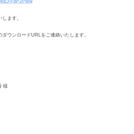
QGO4dLFFdP2Pww
いします。
ダウンロードURLをご連絡いたします。
 様