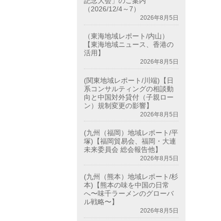
記念大会」のご案内
（2026/12/4～7）
2026年8月5日
（東海地域レポート/内山）
【東海地域ニュース、香港の
活用】
2026年8月5日
(関東地域レポート/川端)【日
系コンサルティングの相談動
向と中国対外貸付（子親ロー
ン）規制変更の影響】
2026年8月5日
(九州（福岡）地域レポート/平
塚)【福岡貿易会、福岡・大連
未来委員会 総会報告他】
2026年8月5日
(九州（熊本）地域レポート/杉
本)【熊本の味を中国の日常
へ〜味千ラーメンのグローバ
ル戦略〜】
2026年8月5日