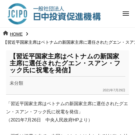
コ
日
ー
ン
中
メ
テ
ニ
投
ュ
ン
日
ー
j
HOME
ツ
資
c
【習近平国家主席はベトナムの新国家主席に選任されたグエン・スア
中
へ
i
促
ス
p
【習近平国家主席はベトナムの新国家
投
進
キ
o
主席に選任されたグエン・スアン・フ
ッ
機
ック氏に祝電を発信】
資
プ
構
促
未分類
2021年7月29日
b
進
y
「習近平国家主席はベトナムの新国家主席に選任されたグエ
k
機
ン・
スアン・フック氏に祝電を発信」
a
（2021年7月26日 中央人民政府HPより）
構
n
a
u