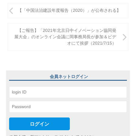
投
【「中国法治建設年度報告（2020）」が公布される】
稿
ナ
【ご報告】「2021年北京日中イノベーション協同発
ビ
展大会」のオンライン会議に岡事務局長が参加＆ビデ
オにて挨拶（2021/7/15）
ゲ
ー
シ
ョ
会員ネットログイン
ン
ログイン