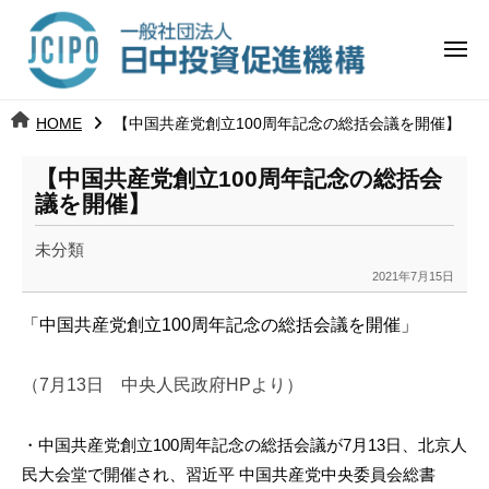
コ
日
ー
ン
中
メ
テ
ニ
投
ュ
ン
日
ー
j
HOME
【中国共産党創立100周年記念の総括会議を開催】
ツ
資
c
中
へ
i
促
【中国共産党創立100周年記念の総括会
ス
p
議を開催】
投
進
キ
o
ッ
機
未分類
資
2021年7月15日
プ
b
構
促
y
「中国共産党創立100周年記念の総括会議を開催」
k
進
a
n
（
7月13日 中央人民政府HPより）
機
a
構
u
・中国共産党創立100周年記念の総括会議が7月13日、北京人
m
民大会堂で開催され、習近平 中国共産党中央委員会総書
i