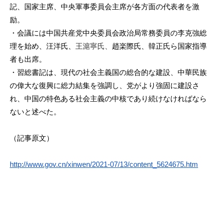
記、国家主席、中央軍事委員会主席が各
方面の代表者を激
励。
・会議には中国共産党中央委員会政治局常務委員の李克強総
理を始
め、汪洋氏、
王滬寧氏、
趙楽際氏、韓正氏ら国家指導
者も出席。
・習総書記は、現代の社会主義国の総合的な建設、
中華民族
の偉大な復興に総力結集を強調し、
党がより強固に建設さ
れ、
中国の特色ある社会主義の中核であり続けなければなら
ないと述べ
た。
（記事原文）
http://www.gov.cn/
xinwen/2021-07/13/content_
5624675.htm