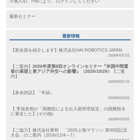
※個人ID、PWにより、ログインしてください
最新セミナー
最新情報
【新会員を紹介します】株式会社HAI ROBOTICS JAPAN
2026年8月7日
【ご案内】
2026年度第8回オンラインセミナー『米国中間選
挙の展望と東アジア外交への影響』（2026/10/29）
【ご案
内】
2026年8月7日
【多余的話】『年縞』
2026年8月6日
【 李強首相が「国務院による出入国管理規定」の国務院令
に署名した】(その他)
2026年8月6日
【ご協力】株式会社衆和 「2026上海マラソン 第30回記念
大会」のご案内（2026/12/4～7）