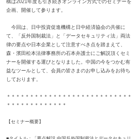
構は
2021
年度も引き続きオンライン方式でのセミナーを
m
企画、開催して参ります。
i
今回は、日中投資促進機構と日中経済協会の共催に
て、「反外国制裁法」と「データセキュリティ法」両法
律の要点や日本企業として注意すべき点を踏まえて、
森・濱田松本法律事務所の石本弁護士にご解説頂くセミ
ナーを開催する運びとなりました。中国の今をつかむ有
益なツールとして、会員の皆さまのお申し込みをお待ち
しております。
＊＊＊＊＊＊＊＊＊＊＊＊＊＊＊＊＊＊＊＊＊＊＊＊＊＊＊
＊＊＊＊＊＊＊＊＊＊＊＊＊
【セミナー概要】
■タイトル：「要点解説 中国反外国制裁法とデータセキュリ