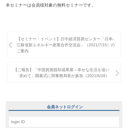
本セミナーは会員様対象の無料セミナーです。
投
【セミナー・イベント】日中経済貿易センター「日本-
稿
江蘇省新エネルギー産業合作交流会」（2021/7/15）の
ご案内
ナ
ビ
【ご報告】「中国貧困脱却成果展～幸せな生活を追い
ゲ
求めて」開幕式に岡事務局長が参加（2021/6/28）
ー
シ
ョ
会員ネットログイン
ン