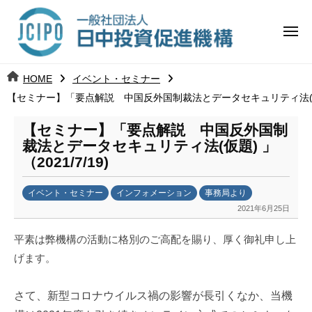
コ
日
ー
ン
中
メ
テ
ニ
投
ュ
ン
日
ー
j
HOME
イベント・セミナー
ツ
資
c
【セミナー】「要点解説 中国反外国制裁法とデータセキュリティ法(仮題) 
中
へ
i
促
ス
p
【セミナー】「要点解説 中国反外国制
投
進
キ
o
裁法とデータセキュリティ法(仮題) 」
ッ
機
（2021/7/19)
資
プ
構
促
イベント・セミナー
インフォメーション
事務局より
2021年6月25日
b
進
y
平素は弊機構の活動に格別のご高配を賜り、厚く御礼申し上
k
機
げます。
a
構
n
a
さて、新型コロナウイルス禍の影響が長引くなか、当機
u