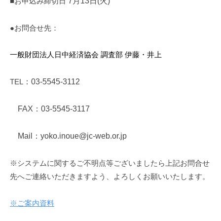
■お申込み締切日
7
月
13
日
(
火
)
●お問合せ先：
一般財団法人日中経済協会 調査部 伊藤・井上
TEL
：
03-5545-3112
FAX
：
03-5545-3117
Mail
：
yoko.inoue@jc-web.or.jp
※システムに関するご不明点等ございましたら上記お問合せ
先へご連絡いただきますよう、よろしくお願いいたします。
※ご案内資料