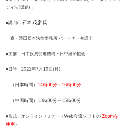
ティ法(仮題) 」
■講 師：
石本 茂彦 氏
森・濱田松本法律事務所 パートナー弁護士
■主催：日中投資促進機構・日中経済協会
■日時：
2021
年
7
月
19
日
(
月
)
（日本時間）
14
時
00
分～
16
時
00
分
（中国時間）
13
時
00
分～
15
時
00
分
■形式：オンラインセミナー（
Web
会議ソフトの
Zoom
を
使用
）