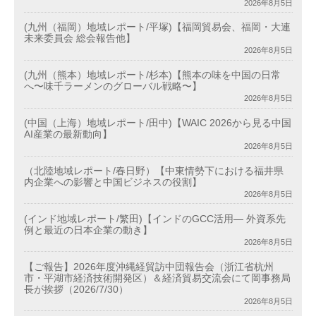
2026年8月5日
(九州（福岡）地域レポート/平塚)【福岡貿易会、福岡・大連
未来委員会 総会報告他】
2026年8月5日
(九州（熊本）地域レポート/杉本)【熊本の味を中国の日常
へ〜味千ラーメンのグローバル戦略〜】
2026年8月5日
(中国（上海）地域レポート/田中)【WAIC 2026から見る中国
AI産業の最新動向】
2026年8月5日
（北陸地域レポート/春日野）【中東情勢下における福井県
内企業への影響と中国ビジネスの役割】
2026年8月5日
(インド地域レポート/繁田)【インドのGCC活用― 外資系先
例と最近の日本企業の動き】
2026年8月5日
【ご報告】2026年度沖縄経貿訪中団報告会（浙江省杭州
市・平湖市経済技術開発区）＆経済貿易交流会にて岡事務局
長が挨拶（2026/7/30）
2026年8月5日