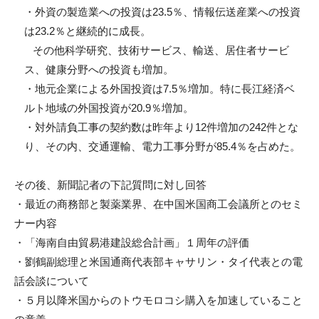
・外資の製造業への投資は
23.5
％、情報伝送産業への投資
は
2
3.2
％と継続的に成長。
その他科学研究、技術サービス、輸送、居住者サービ
ス、
健康分野への投資も増加。
・地元企業による外国投資は
7.5
％増加。
特に長江経済ベ
ルト地域の外国投資が
20.9
％増加。
・対外請負工事の契約数は昨年より
12
件増加の
242
件とな
り
、その内、交通運輸、電力工事分野が
85.4
％を占めた。
その後、新聞記者の下記質問に対し回答
・最近の商務部と製薬業界、
在中国米国商工会議所とのセミ
ナー内容
・「海南自由貿易港建設総合計画」１周年の評価
・劉鶴副総理と米国通商代表部キャサリン・タイ代表との電
話会談について
・５月以降米国からのトウモロコシ購入を加速していること