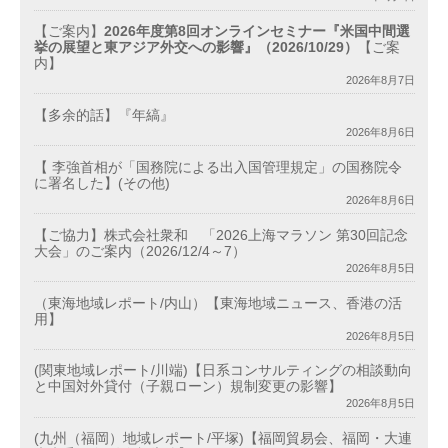
【ご案内】
2026年度第8回オンラインセミナー『米国中間選
挙の展望と東アジア外交への影響』（2026/10/29）
【ご案
内】
2026年8月7日
【多余的話】『年縞』
2026年8月6日
【 李強首相が「国務院による出入国管理規定」の国務院令
に署名した】(その他)
2026年8月6日
【ご協力】株式会社衆和 「2026上海マラソン 第30回記念
大会」のご案内（2026/12/4～7）
2026年8月5日
（東海地域レポート/内山）【東海地域ニュース、香港の活
用】
2026年8月5日
(関東地域レポート/川端)【日系コンサルティングの相談動向
と中国対外貸付（子親ローン）規制変更の影響】
2026年8月5日
(九州（福岡）地域レポート/平塚)【福岡貿易会、福岡・大連