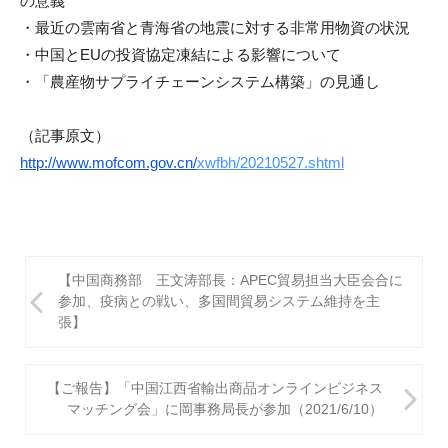
の意義
・最近の雲南省と青海省の地震に対する非常用物資の状況
・中国と
EU
の投資協定凍結による影響について
・「農産物サプライチェーンシステム構築」の見通し
（記事原文）
http://www.mofcom.gov.cn/
xwfbh
/20210527.shtml
投
【中国商務部 王文涛部長：APEC貿易担当大臣会合に
稿
参加、疫病との戦い、多国間貿易システム維持を主
張】
ナ
ビ
【ご報告】「中国江西省輸出商品オンラインビジネス
ゲ
マッチング会」に岡事務局長が参加（2021/6/10）
ー