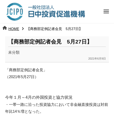
コ
日
ー
ン
中
メ
テ
ニ
投
ュ
ン
日
ー
j
HOME
【商務部定例記者会見 5月27日】
ツ
資
c
中
へ
i
促
【商務部定例記者会見 5月27日】
ス
p
投
進
キ
o
未分類
ッ
機
資
2021年6月9日
b
プ
y
構
促
「商務部定例記者会見」
k
（
2021
年
5
月
27
日
）
a
進
n
a
機
u
今年１月～4月の外国投資と協力状況
構
m
・一帯一路に沿った投資協力において非金融直接投資は
対前
i
年比
1
4
％増となった。