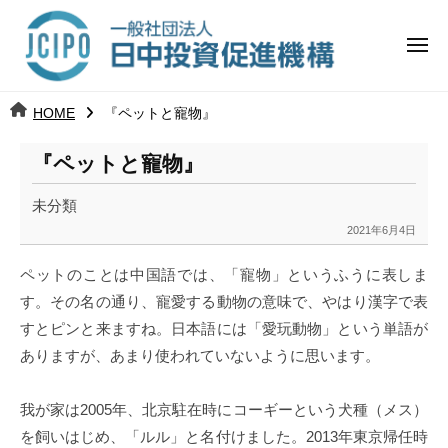
コ
日
ー
ン
中
メ
テ
ニ
投
ュ
ン
日
ー
j
HOME
『ペットと寵物』
ツ
資
c
中
へ
i
促
『ペットと寵物』
ス
p
投
進
キ
o
未分類
ッ
機
資
2021年6月4日
b
プ
y
構
促
ペットのことは中国語では、「寵物」というふうに表しま
k
す。その名の通り、寵愛する動物の意味で、やはり漢字で表
a
進
すとピンと来ますね。日本語には「愛玩動物」という単語が
n
a
ありますが、あまり使われていないように思います。
機
u
構
m
我が家は2005年、北京駐在時にコーギーという犬種（メス）
i
を飼いはじめ、「ルル」と名付けました。2013年東京帰任時