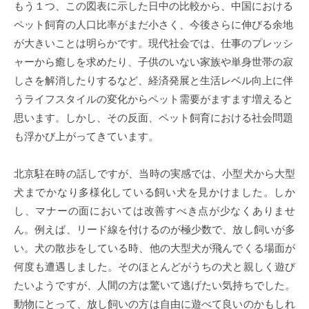
もう１つ、この図表に示した日中の比較から、中国における
ペット飼育の人口比率がまだ小さく、今後さらに伸びる余地
が大きいことは明らかです。現代社会では、仕事のプレッシ
ャーから癒しを求めたり、子供のいない家族や単身世帯の寂
しさを解消したりするなど、経済発展と生活レベル向上に伴
うライフスタイルの変化からペット需要がますます増えると
思います。しかし、その反面、ペット飼育における社会問題
も浮かび上がってきています。
北京駐在時の話しですが、当時の実感では、小型犬から大型
犬までかなり多様化している飼い犬を見かけました。しか
し、マナーの面においては改善すべき点が少なくありませ
ん。例えば、リード線を付けるのが極少数で、放し飼いが多
い。犬の散歩をしている時、他の大型犬が飛んでくる場面が
何度も遭遇しました。そのほとんどがうちの犬と親しく遊び
たいようですが、人間の方は驚いて逃げたい気持ちでした。
動物にとって、放し飼いの方は自由に遊べて良いのかもしれ