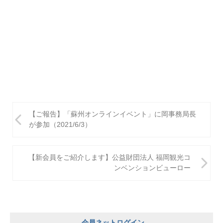
投
【ご報告】「蘇州オンラインイベント」に岡事務局長
稿
が参加（2021/6/3）
ナ
ビ
【新会員をご紹介します】公益財団法人 福岡観光コ
ンベンションビューロー
ゲ
ー
シ
会員ネットログイン