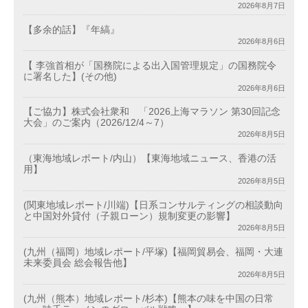
2026年8月7日
【多余的話】『年縞』
2026年8月6日
【 李強首相が「国務院による出入国管理規定」の国務院令
に署名した】(その他)
2026年8月6日
【ご協力】株式会社衆和 「2026上海マラソン 第30回記念
大会」のご案内（2026/12/4～7）
2026年8月5日
（東海地域レポート/内山）【東海地域ニュース、香港の活
用】
2026年8月5日
(関東地域レポート/川端)【日系コンサルティングの相談動向
と中国対外貸付（子親ローン）規制変更の影響】
2026年8月5日
(九州（福岡）地域レポート/平塚)【福岡貿易会、福岡・大連
未来委員会 総会報告他】
2026年8月5日
(九州（熊本）地域レポート/杉本)【熊本の味を中国の日常