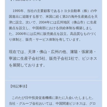
1995
年、当社の主要顧客であるトヨタ自動車（株）の中
国進出に追随する形で、米国に続く第
2
の海外生産拠点を天
津に設立。次いで、
2004
年には広州地区（佛山市）に生産
拠点を設立し、中国南部における供給体制を構築しまし
た。
2006
年には広州に販売拠点を設立。高品質なものづく
り体制と、販売・サービス体制を有しています。
現在では、天津・佛山・広州の他、瀋陽・張家港・
寧波に生産子会社
5
社、販売子会社
1
社で、ビジネス
を展開しております。
【特記事項】
このたび日中投資促進機構に新たに入会いたしました。
当社・グループ会社おいては、中国関連ビジネスは、グロ