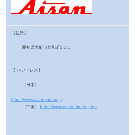
i
【住所】
愛知県大府市共和町
1-1-1
【HPアドレス】
（日本）
https://www.aisan-ind.co.jp
（中国）
https://www.aisan-ind.co.jp/en