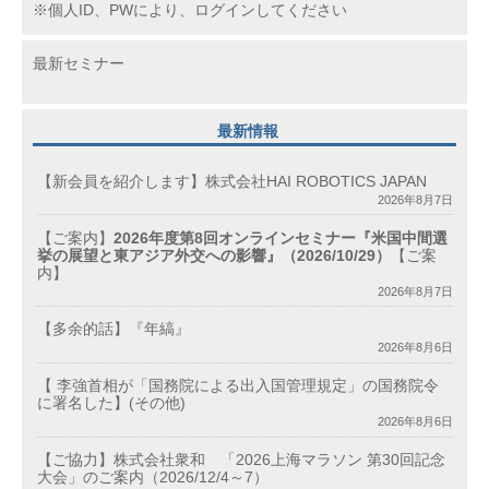
※個人ID、PWにより、ログインしてください
最新セミナー
最新情報
【新会員を紹介します】株式会社HAI ROBOTICS JAPAN
2026年8月7日
【ご案内】
2026年度第8回オンラインセミナー『米国中間選
挙の展望と東アジア外交への影響』（2026/10/29）
【ご案
内】
2026年8月7日
【多余的話】『年縞』
2026年8月6日
【 李強首相が「国務院による出入国管理規定」の国務院令
に署名した】(その他)
2026年8月6日
【ご協力】株式会社衆和 「2026上海マラソン 第30回記念
大会」のご案内（2026/12/4～7）