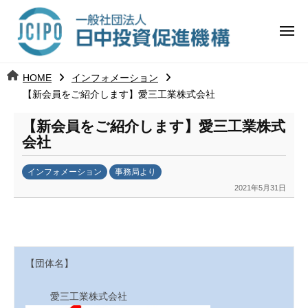
コ
日
ー
ン
中
メ
テ
ニ
投
ュ
ン
日
ー
j
HOME
インフォメーション
ツ
資
c
【新会員をご紹介します】愛三工業株式会社
中
へ
i
促
ス
【新会員をご紹介します】愛三工業株式
p
投
進
キ
会社
o
ッ
機
資
インフォメーション
事務局より
プ
構
促
2021年5月31日
b
y
進
k
a
機
n
【団体名】
a
構
u
愛三工業株式会社
m