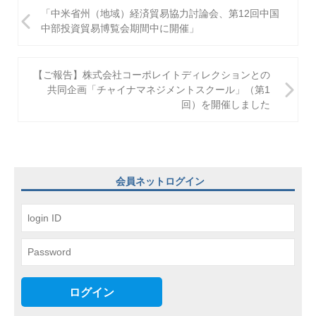
投
「中米省州（地域）経済貿易協力討論会、第12回中国
稿
中部投資貿易博覧会期間中に開催」
ナ
ビ
【ご報告】株式会社コーポレイトディレクションとの
共同企画「チャイナマネジメントスクール」（第1
ゲ
回）を開催しました
ー
シ
ョ
会員ネットログイン
ン
ログイン