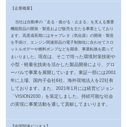
【企業概要】
当社は自動車の「走る・曲がる・止まる」を支える重要
機能部品の開発・製造および販売を主たる事業としており
ます。高度成長期にはキャブレタ（気化器）の開発・製造
を手掛け、エンジン関連部品の電子制御化に合わせてスロ
ットルボデーや燃料ポンプなどを開発、事業転換を図って
現在は、そこで培った環境対策技術や
まいりました。
小型・軽量化技術を活かした製品開発により、グロ
ーバルで事業を展開しています。東証一部には
2001
年に上場、国内子会社
6
社、海外現地法人を
22
社有
しております。
また、
2021
年
1
月には経営ビジョン
「
VISION2030
」を策定しました。持続可能な社会
の実現に事業活動を通して貢献してまいります。
【中国関連ビジネス】