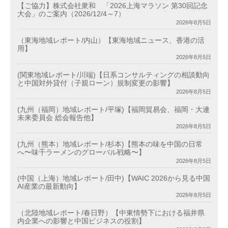
【ご協力】株式会社衆和 「2026上海マラソン 第30回記念
大会」のご案内（2026/12/4～7）
2026年8月5日
（東海地域レポート/内山）【東海地域ニュース、香港の活
用】
2026年8月5日
(関東地域レポート/川端)【日系コンサルティングの相談動向
と中国対外貸付（子親ローン）規制変更の影響】
2026年8月5日
(九州（福岡）地域レポート/平塚)【福岡貿易会、福岡・大連
未来委員会 総会報告他】
2026年8月5日
(九州（熊本）地域レポート/杉本)【熊本の味を中国の日常
へ〜味千ラーメンのグローバル戦略〜】
2026年8月5日
(中国（上海）地域レポート/田中)【WAIC 2026から見る中国
AI産業の最新動向】
2026年8月5日
（北陸地域レポート/春日野）【中東情勢下における福井県
内企業への影響と中国ビジネスの役割】