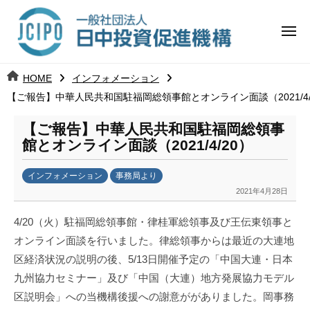
コ
日
ー
ン
中
メ
テ
ニ
投
ュ
ン
日
ー
j
HOME
インフォメーション
ツ
資
c
【ご報告】中華人民共和国駐福岡総領事館とオンライン面談（2021/4/
中
へ
i
促
ス
p
【ご報告】中華人民共和国駐福岡総領事
投
進
キ
o
館とオンライン面談（2021/4/20）
ッ
機
資
インフォメーション
事務局より
プ
構
促
2021年4月28日
b
y
進
4/20（火）駐福岡総領事館・律桂軍総領事及び王伝東領事と
k
オンライン面談を行いました。律総領事からは最近の大連地
a
機
区経済状況の説明の後、5/13日開催予定の「中国大連・日本
n
構
a
九州協力セミナー」及び「中国（大連）地方発展協力モデル
u
区説明会」への当機構後援への謝意ががありました。岡事務
m