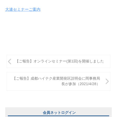
大連セミナーご案内
投
【ご報告】オンラインセミナー(第1回)を開催しました
稿
ナ
【ご報告】成都ハイテク産業開発区説明会に岡事務局
ビ
長が参加（2021/4/28）
ゲ
ー
シ
会員ネットログイン