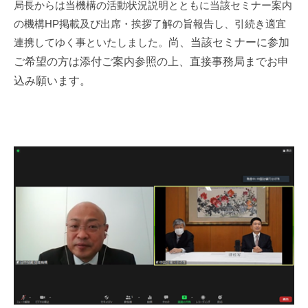
局長からは当機構の活動状況説明とともに当該セミナー案内
i
の機構HP掲載及び出席・挨拶了解の旨報告し、引続き適宜
連携してゆく事といたしました。
尚、当該セミナーに参加
ご希望の方は添付ご案内参照の上、直接事務局までお申
込み願います。