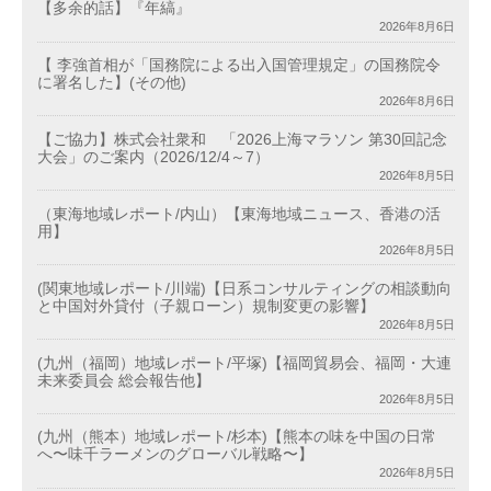
【多余的話】『年縞』
2026年8月6日
【 李強首相が「国務院による出入国管理規定」の国務院令
に署名した】(その他)
2026年8月6日
【ご協力】株式会社衆和 「2026上海マラソン 第30回記念
大会」のご案内（2026/12/4～7）
2026年8月5日
（東海地域レポート/内山）【東海地域ニュース、香港の活
用】
2026年8月5日
(関東地域レポート/川端)【日系コンサルティングの相談動向
と中国対外貸付（子親ローン）規制変更の影響】
2026年8月5日
(九州（福岡）地域レポート/平塚)【福岡貿易会、福岡・大連
未来委員会 総会報告他】
2026年8月5日
(九州（熊本）地域レポート/杉本)【熊本の味を中国の日常
へ〜味千ラーメンのグローバル戦略〜】
2026年8月5日