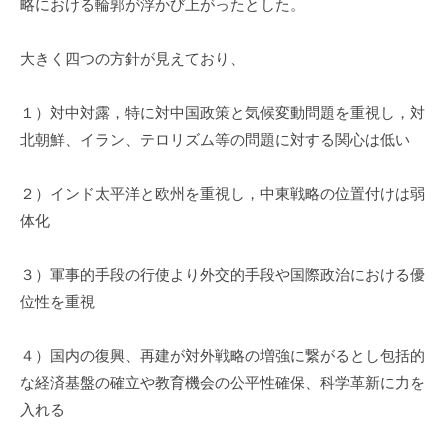
略における輪郭が浮かび上がったとした。
i
大きく四つの方針が見えており、
１）対中対露，特に対中国政策と気候変動問題を重視し，対
北朝鮮、イラン、テロリズム等の問題に対する関心は低い
２）インド太平洋と欧州を重視し，中東戦略の位置付けは弱
体化
３）軍事的手段の行使より外交的手段や国際政治における優
位性を重視
４）国内の復興、再建が対外戦略の増強に繋がるとし包括的
な経済基盤の確立や教育機会の公平性確保、科学革新に力を
入れる