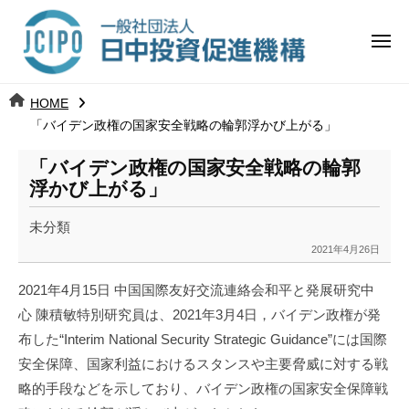
コ
日
ー
ン
中
メ
テ
ニ
投
ュ
ン
日
ー
j
HOME
ツ
資
c
「バイデン政権の国家安全戦略の輪郭浮かび上がる」
中
へ
i
促
ス
「バイデン政権の国家安全戦略の輪郭
p
投
進
キ
浮かび上がる」
o
ッ
機
資
未分類
プ
構
促
2021年4月26日
b
y
進
2021年4月15日 中国国際友好交流連絡会和平と発展研究中
k
心 陳積敏特別研究員は、2021年3月4日，バイデン政権が発
a
機
布した“Interim National Security Strategic Guidance”には国際
n
a
構
安全保障、国家利益におけるスタンスや主要脅威に対する戦
u
略的手段などを示しており、バイデン政権の国家安全保障戦
m