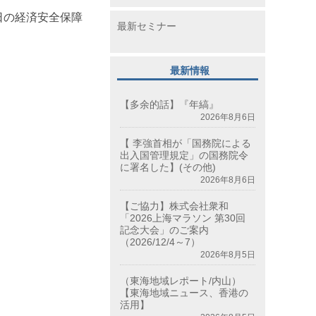
日の経済安全保障
最新セミナー
最新情報
【多余的話】『年縞』
2026年8月6日
【 李強首相が「国務院による
出入国管理規定」の国務院令
に署名した】(その他)
2026年8月6日
【ご協力】株式会社衆和
「2026上海マラソン 第30回
記念大会」のご案内
（2026/12/4～7）
2026年8月5日
（東海地域レポート/内山）
【東海地域ニュース、香港の
活用】