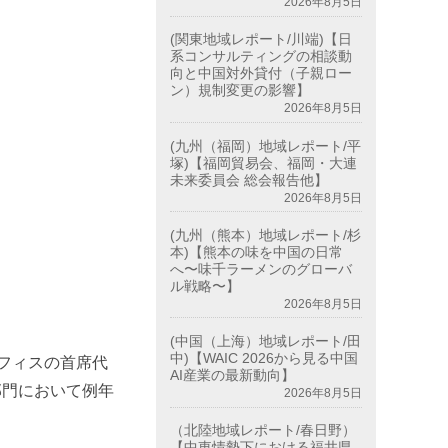
2026年8月5日
(関東地域レポート/川端)【日
系コンサルティングの相談動
向と中国対外貸付（子親ロー
ン）規制変更の影響】
2026年8月5日
(九州（福岡）地域レポート/平
塚)【福岡貿易会、福岡・大連
未来委員会 総会報告他】
2026年8月5日
(九州（熊本）地域レポート/杉
本)【熊本の味を中国の日常
へ〜味千ラーメンのグローバ
ル戦略〜】
2026年8月5日
(中国（上海）地域レポート/田
中)【WAIC 2026から見る中国
フィスの首席代
AI産業の最新動向】
部門において例年
2026年8月5日
（北陸地域レポート/春日野）
【中東情勢下における福井県