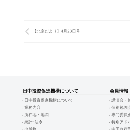
投
【北京だより】4月23日号
稿
ナ
ビ
ゲ
ー
シ
日中投資促進機構について
会員情報
ョ
日中投資促進機構について
講演会・
ン
業務内容
個別勉強
所在地・地図
専門委員
統計･法令
特別アド
出版物
中国政府