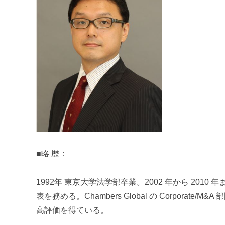
■略 歴：
1992
年 東京大学法学部卒業。
2002
年から
2010
年
表を務める。
Chambers Global
の
Corporate/M&A
部
高評価を得ている。