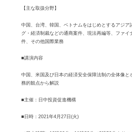
【主な取扱分野】
中国、台湾、韓国、ベトナムをはじめとするアジア
グ・経済制裁などの通商案件、現法再編等、ファイ
件、その他国際業務
■講演内容
中国、米国及び日本の経済安全保障法制の全体像と
務的観点から解説
■主催：日中投資促進機構
■日時：
2021
年
4
月
27
日
(
火
)