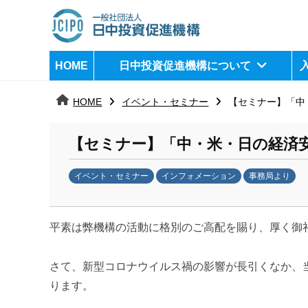
コ
ン
テ
日
j
HOME
日中投資促進機構について
ン
c
中
ツ
i
HOME
イベント・セミナー
【セミナー】「中・
へ
p
投
ス
o
資
【セミナー】「中・米・日の経済安全
キ
ッ
促
イベント・セミナー
インフォメーション
事務局より
プ
b
進
y
機
平素は弊機構の活動に格別のご高配を賜り、厚く御
k
a
構
n
さて、新型コロナウイルス禍の影響が長引くなか、
a
ります。
u