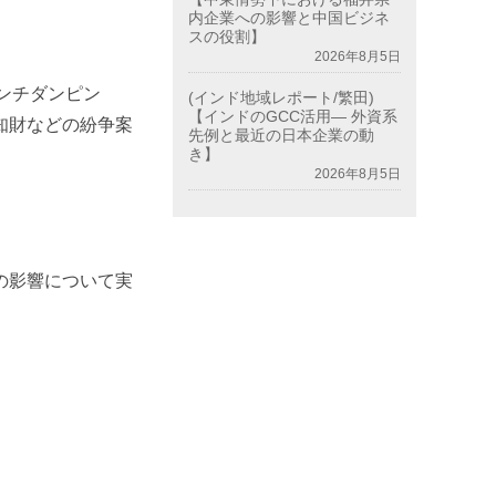
内企業への影響と中国ビジネ
スの役割】
2026年8月5日
ンチダンピン
(インド地域レポート/繁田)
【インドのGCC活用― 外資系
知財などの紛争案
先例と最近の日本企業の動
き】
2026年8月5日
の影響について実