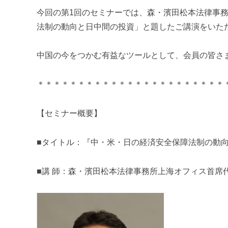
m
今回の第
1
回のセミナーでは、森・濱田松本法律事務
i
法制の動向と日中間の投資」と題したご講演をいた
中国の今をつかむ有益なツールとして、会員の皆さ
＊＊＊＊＊＊＊＊＊＊＊＊＊＊＊＊＊＊＊＊＊＊＊
【セミナー概要】
■タイトル：『中・米・日の経済安全保障法制の動
■講 師：森・濱田松本法律事務所上海オフィス首席