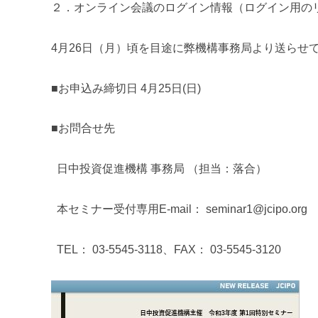
２．オンライン会議のログイン情報（ログイン用の
4
月
26
日（月）頃を目途に弊機構事務局より送らせ
■お申込み締切日
4
月
25
日
(
日
)
■お問合せ先
日中投資促進機構 事務局 （担当：落合）
本セミナー受付専用
E-mail
：
seminar1@jcipo.org
TEL
：
03-5545-3118
、
FAX
：
03-5545-3120