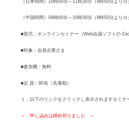
（日本時間）
10
時
00
分～
11
時
30
分（
9
時
50
分よりロ
（中国時間）
09
時
00
分～
10
時
30
分（
8
時
50
分よりロ
■形式：オンラインセミナー（
Web
会議ソフトの
Zoo
■対象：会員企業さま
■参加費：無料
■定 員：
80
名（先着順）
１．以下のリンクをクリックし表示されますセミナ
～ 申し込みは締め切りました
～