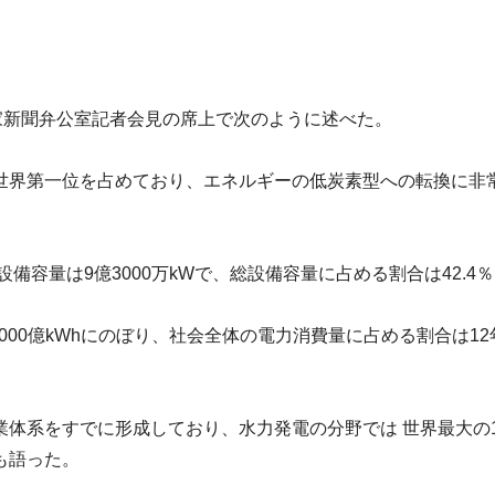
国家新聞弁公室記者会見の席上で次のように述べた。
世界第一位を占め
ており、
エネルギーの低炭素型への転換に非
備容量は9億3000万kWで
、総設備容量に占める割合は42.4
00億k
Whにのぼり、
社会全体の電力消費量に占める割合は12年
業体系をすでに形成してお
り、水力発電の分野では 世界最大の1
も語った。