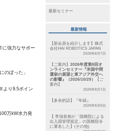
最新セミナー
最新情報
【新会員を紹介します】株式
常に強力なサポー
会社HAI ROBOTICS JAPAN
2026年8月7日
【ご案内】
2026年度第8回オ
ンラインセミナー『米国中間
％にのぼった」
選挙の展望と東アジア外交へ
の影響』（2026/10/29）
【ご
案内】
より9.
5ポイン
2026年8月7日
【多余的話】『年縞』
2026年8月6日
00万kW水力発
【 李強首相が「国務院による
出入国管理規定」の国務院令
に署名した】(その他)