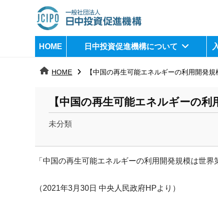
コ
ン
テ
日
j
HOME
日中投資促進機構について
ン
c
中
ツ
i
HOME
【中国の再生可能エネルギーの利用開発規
へ
p
投
ス
o
資
【中国の再生可能エネルギーの利
キ
ッ
促
未分類
プ
b
進
y
機
「中国の再生可能エネルギーの利用開発規模は世界
k
a
構
n
（2021年3月30日 中央人民政府HPより）
a
u