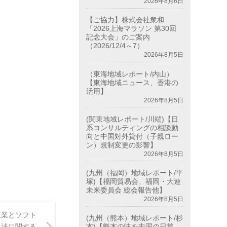
2026年8月6日
【ご協力】株式会社衆和
「2026上海マラソン 第30回
記念大会」のご案内
（2026/12/4～7）
2026年8月5日
（東海地域レポート/内山）
【東海地域ニュース、香港の
活用】
2026年8月5日
(関東地域レポート/川端)【日
系コンサルティングの相談動
向と中国対外貸付（子親ロー
ン）規制変更の影響】
2026年8月5日
(九州（福岡）地域レポート/平
塚)【福岡貿易会、福岡・大連
未来委員会 総会報告他】
2026年8月5日
産業とソフト
(九州（熊本）地域レポート/杉
本)【熊本の味を中国の日常
弁法に関する