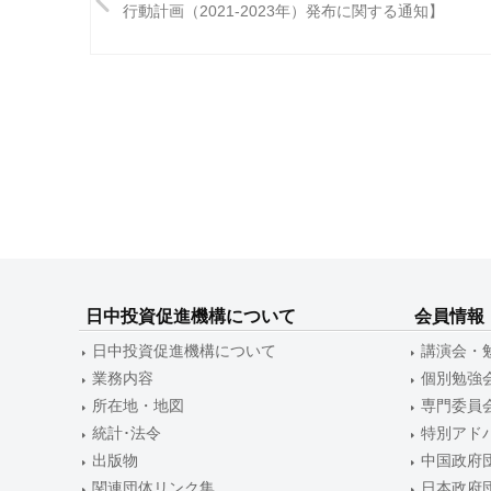
稿
行動計画（2021-2023年）発布に関する通知】
ナ
ビ
ゲ
ー
シ
ョ
ン
日中投資促進機構について
会員情報
日中投資促進機構について
講演会・
業務内容
個別勉強
所在地・地図
専門委員
統計･法令
特別アド
出版物
中国政府
関連団体リンク集
日本政府