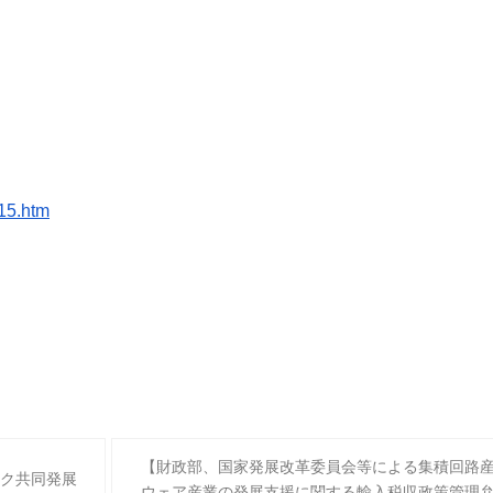
15.htm
【財政部、国家発展改革委員会等による集積回路
ク共同発展
ウェア産業の発展支援に関する輸入税収政策管理