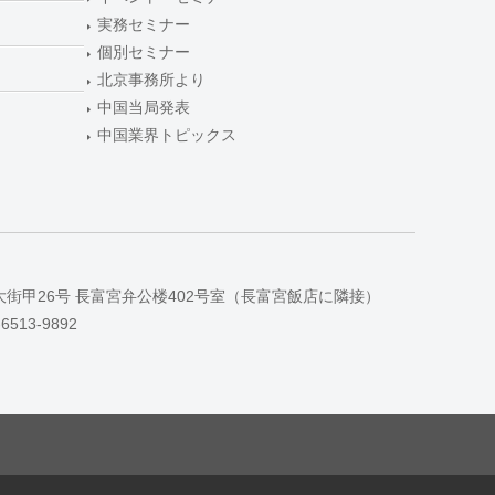
実務セミナー
個別セミナー
北京事務所より
中国当局発表
中国業界トピックス
大街甲26号 長富宮弁公楼402号室（長富宮飯店に隣接）
-6513-9892